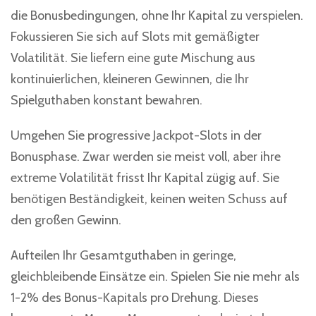
die Bonusbedingungen, ohne Ihr Kapital zu verspielen.
Fokussieren Sie sich auf Slots mit gemäßigter
Volatilität. Sie liefern eine gute Mischung aus
kontinuierlichen, kleineren Gewinnen, die Ihr
Spielguthaben konstant bewahren.
Umgehen Sie progressive Jackpot-Slots in der
Bonusphase. Zwar werden sie meist voll, aber ihre
extreme Volatilität frisst Ihr Kapital zügig auf. Sie
benötigen Beständigkeit, keinen weiten Schuss auf
den großen Gewinn.
Aufteilen Ihr Gesamtguthaben in geringe,
gleichbleibende Einsätze ein. Spielen Sie nie mehr als
1-2% des Bonus-Kapitals pro Drehung. Dieses