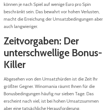
können je nach Spiel auf wenige Euro pro Spin
beschränkt sein. Das bewahrt vor hohen Verlusten,
macht die Erreichung der Umsatzbedingungen aber
auch langwieriger.
Zeitvorgaben: Der
unterschwellige Bonus-
Killer
Abgesehen von den Umsatzhürden ist die Zeit Ihr
größter Gegner. Winomania räumt Ihnen für die
Bonusbedingungen häufig nur sieben Tage. Das
erscheint nach viel, ist bei hohen Umsatzsummen
aber eine tatsächliche Herausforderung.