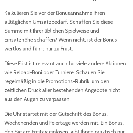
Kalkulieren Sie vor der Bonusannahme Ihren
alltäglichen Umsatzbedarf. Schaffen Sie diese
Summe mit Ihrer üblichen Spielweise und
Einsatzhöhe schaffen? Wenn nicht, ist der Bonus
wertlos und führt nur zu Frust.
Diese Frist ist relevant auch für viele andere Aktionen
wie Reload-Boni oder Turniere. Schauen Sie
regelmäßig in die Promotions-Rubrik, um den
zeitlichen Druck aller bestehenden Angebote nicht
aus den Augen zu verpassen.
Die Uhr startet mit der Gutschrift des Bonus.
Wochenenden und Feiertage werden mit. Ein Bonus,
den Sie am Freitag einlösen, gibt Ihnen praktisch nur