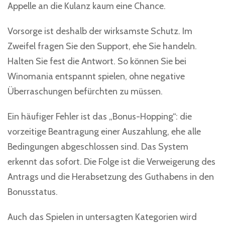
Appelle an die Kulanz kaum eine Chance.
Vorsorge ist deshalb der wirksamste Schutz. Im
Zweifel fragen Sie den Support, ehe Sie handeln.
Halten Sie fest die Antwort. So können Sie bei
Winomania entspannt spielen, ohne negative
Überraschungen befürchten zu müssen.
Ein häufiger Fehler ist das „Bonus-Hopping“: die
vorzeitige Beantragung einer Auszahlung, ehe alle
Bedingungen abgeschlossen sind. Das System
erkennt das sofort. Die Folge ist die Verweigerung des
Antrags und die Herabsetzung des Guthabens in den
Bonusstatus.
Auch das Spielen in untersagten Kategorien wird