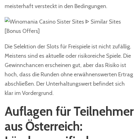
meisterhaft versteckt in den Bedingungen.
Die Selektion der Slots für Freispiele ist nicht zufällig.
Meistens sind es aktuelle oder risikoreiche Spiele. Die
Gewinnchancen erscheinen gut, aber das Risiko ist
hoch, dass die Runden ohne erwähnenswerten Ertrag
abschließen. Der Unterhaltungswert befindet sich
klar im Vordergrund.
Auflagen für Teilnehmer
aus Österreich: