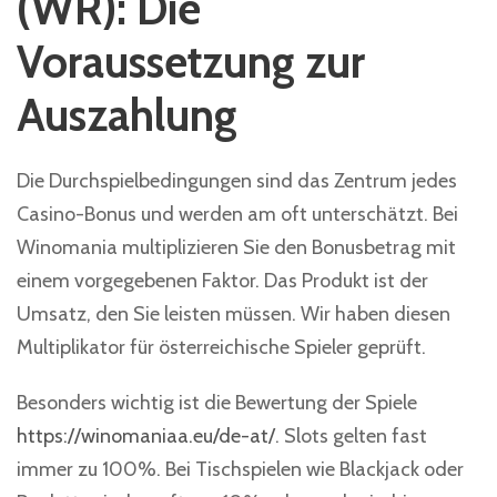
(WR): Die
Voraussetzung zur
Auszahlung
Die Durchspielbedingungen sind das Zentrum jedes
Casino-Bonus und werden am oft unterschätzt. Bei
Winomania multiplizieren Sie den Bonusbetrag mit
einem vorgegebenen Faktor. Das Produkt ist der
Umsatz, den Sie leisten müssen. Wir haben diesen
Multiplikator für österreichische Spieler geprüft.
Besonders wichtig ist die Bewertung der Spiele
https://winomaniaa.eu/de-at/
. Slots gelten fast
immer zu 100%. Bei Tischspielen wie Blackjack oder