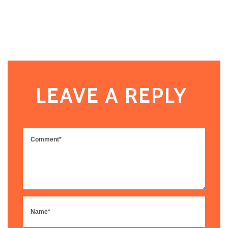
LEAVE A REPLY