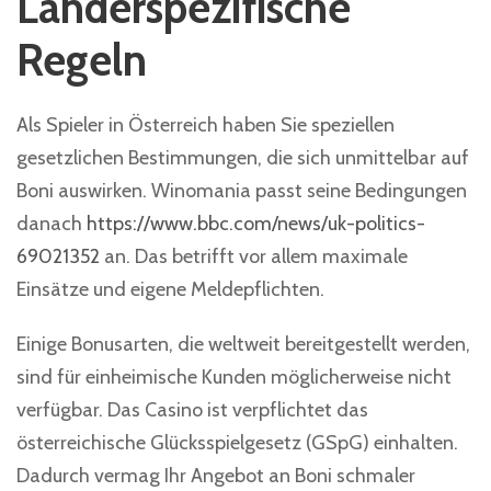
Länderspezifische
Regeln
Als Spieler in Österreich haben Sie speziellen
gesetzlichen Bestimmungen, die sich unmittelbar auf
Boni auswirken. Winomania passt seine Bedingungen
danach
https://www.bbc.com/news/uk-politics-
69021352
an. Das betrifft vor allem maximale
Einsätze und eigene Meldepflichten.
Einige Bonusarten, die weltweit bereitgestellt werden,
sind für einheimische Kunden möglicherweise nicht
verfügbar. Das Casino ist verpflichtet das
österreichische Glücksspielgesetz (GSpG) einhalten.
Dadurch vermag Ihr Angebot an Boni schmaler