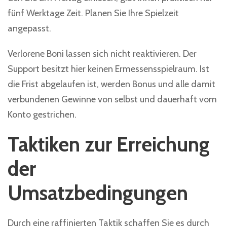
fünf Werktage Zeit. Planen Sie Ihre Spielzeit
angepasst.
Verlorene Boni lassen sich nicht reaktivieren. Der
Support besitzt hier keinen Ermessensspielraum. Ist
die Frist abgelaufen ist, werden Bonus und alle damit
verbundenen Gewinne von selbst und dauerhaft vom
Konto gestrichen.
Taktiken zur Erreichung
der
Umsatzbedingungen
Durch eine raffinierten Taktik schaffen Sie es durch