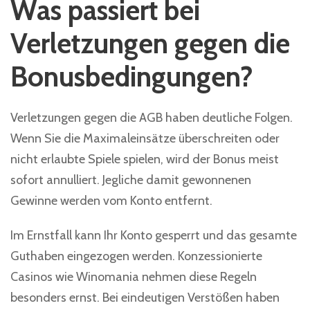
Was passiert bei
Verletzungen gegen die
Bonusbedingungen?
Verletzungen gegen die AGB haben deutliche Folgen.
Wenn Sie die Maximaleinsätze überschreiten oder
nicht erlaubte Spiele spielen, wird der Bonus meist
sofort annulliert. Jegliche damit gewonnenen
Gewinne werden vom Konto entfernt.
Im Ernstfall kann Ihr Konto gesperrt und das gesamte
Guthaben eingezogen werden. Konzessionierte
Casinos wie Winomania nehmen diese Regeln
besonders ernst. Bei eindeutigen Verstößen haben