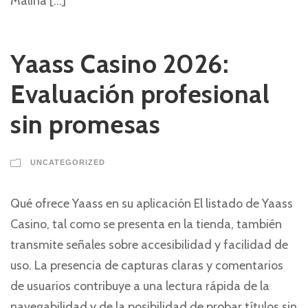
Malina […]
Yaass Casino 2026:
Evaluación profesional
sin promesas
UNCATEGORIZED
Qué ofrece Yaass en su aplicación El listado de Yaass
Casino, tal como se presenta en la tienda, también
transmite señales sobre accesibilidad y facilidad de
uso. La presencia de capturas claras y comentarios
de usuarios contribuye a una lectura rápida de la
navegabilidad y de la posibilidad de probar títulos sin