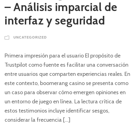
– Análisis imparcial de
interfaz y seguridad
UNCATEGORIZED
Primera impresión para el usuario El propósito de
Trustpilot como fuente es facilitar una conversación
entre usuarios que comparten experiencias reales. En
este contexto, boomerang casino se presenta como
un caso para observar cómo emergen opiniones en
un entorno de juego en línea. La lectura crítica de
estos testimonios incluye identificar sesgos,
considerar la frecuencia […]