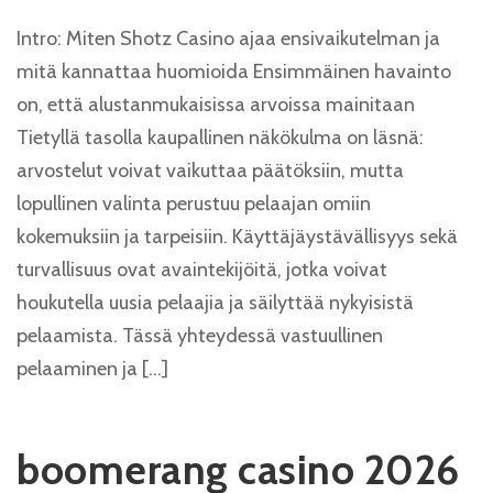
Intro: Miten Shotz Casino ajaa ensivaikutelman ja
mitä kannattaa huomioida Ensimmäinen havainto
on, että alustanmukaisissa arvoissa mainitaan
Tietyllä tasolla kaupallinen näkökulma on läsnä:
arvostelut voivat vaikuttaa päätöksiin, mutta
lopullinen valinta perustuu pelaajan omiin
kokemuksiin ja tarpeisiin. Käyttäjäystävällisyys sekä
turvallisuus ovat avaintekijöitä, jotka voivat
houkutella uusia pelaajia ja säilyttää nykyisistä
pelaamista. Tässä yhteydessä vastuullinen
pelaaminen ja […]
boomerang casino 2026