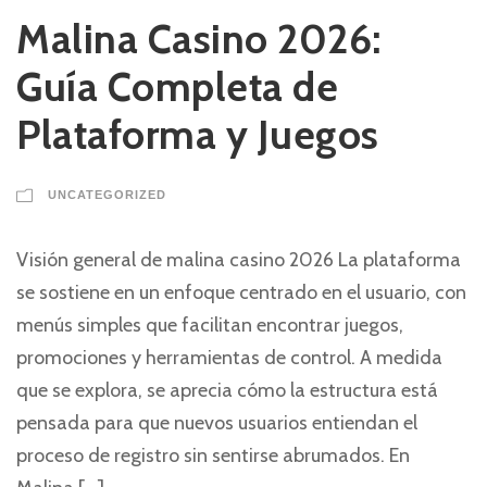
Malina Casino 2026:
Guía Completa de
Plataforma y Juegos
UNCATEGORIZED
Visión general de malina casino 2026 La plataforma
se sostiene en un enfoque centrado en el usuario, con
menús simples que facilitan encontrar juegos,
promociones y herramientas de control. A medida
que se explora, se aprecia cómo la estructura está
pensada para que nuevos usuarios entiendan el
proceso de registro sin sentirse abrumados. En