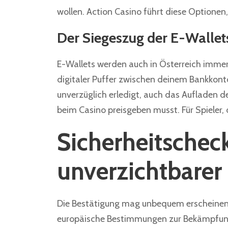
wollen. Action Casino führt diese Optionen,
Der Siegeszug der E-Wallets
E-Wallets werden auch in Österreich immer h
digitaler Puffer zwischen deinem Bankkonto 
unverzüglich erledigt, auch das Aufladen d
beim Casino preisgeben musst. Für Spieler,
Sicherheitschec
unverzichtbarer 
Die Bestätigung mag unbequem erscheinen, 
europäische Bestimmungen zur Bekämpfung 