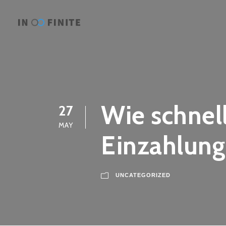
Wie schnel
27
MAY
Einzahlunge
UNCATEGORIZED