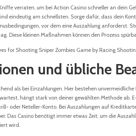
 Kniffe verraten, um bei Action Casino schneller an dein 
nd eindeutig am schnellsten. Sorge dafür, dass dein Konto v
 Bonusbedingungen, vor dem eine Auszahlung anforderst. S
ag. Diese kleinen Maßnahmen können den Prozess spürba
onen und übliche Bea
hend als bei Einzahlungen. Hier bestehen unvermeidliche 
wartest, hängt stark von deiner gewählten Methode ab. E-Wa
ill- oder Neteller-Konto. Bei Auszahlungen auf Kreditkart
abei: Das Casino benötigt immer etwas Zeit, um die Ausza
ert wird.