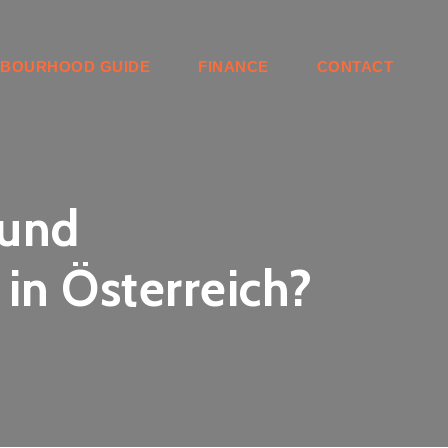
HBOURHOOD GUIDE
FINANCE
CONTACT
 und
in Österreich?