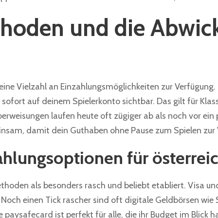
hoden und die Abwick
h eine Vielzahl an Einzahlungsmöglichkeiten zur Verfügung.
t sofort auf deinem Spielerkonto sichtbar. Das gilt für Klas
erweisungen laufen heute oft zügiger ab als noch vor ein 
einsam, damit dein Guthaben ohne Pause zum Spielen zur 
hlungsoptionen für österreic
thoden als besonders rasch und beliebt etabliert. Visa un
och einen Tick rascher sind oft digitale Geldbörsen wie Skr
 paysafecard ist perfekt für alle, die ihr Budget im Blic