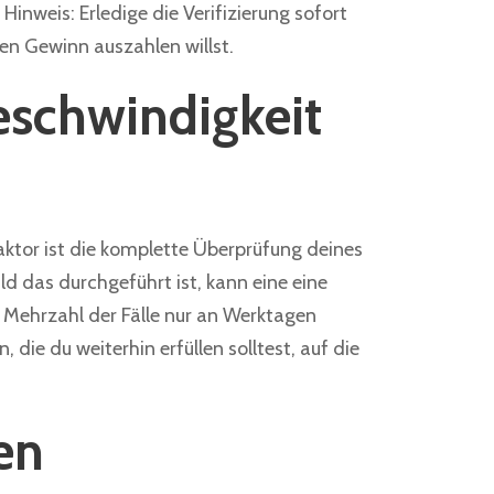
inweis: Erledige die Verifizierung sofort
n Gewinn auszahlen willst.
eschwindigkeit
aktor ist die komplette Überprüfung deines
ald das durchgeführt ist, kann eine eine
r Mehrzahl der Fälle nur an Werktagen
e du weiterhin erfüllen solltest, auf die
en