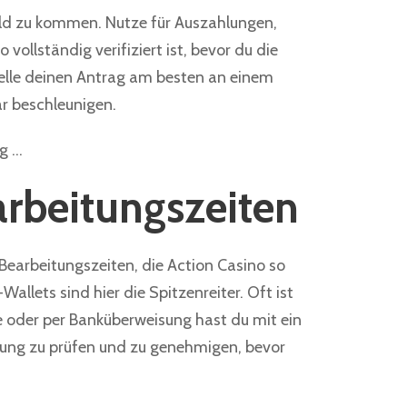
Geld zu kommen. Nutze für Auszahlungen,
ollständig verifiziert ist, bevor du die
telle deinen Antrag am besten an einem
r beschleunigen.
rbeitungszeiten
Bearbeitungszeiten, die Action Casino so
llets sind hier die Spitzenreiter. Oft ist
e oder per Banküberweisung hast du mit ein
hlung zu prüfen und zu genehmigen, bevor