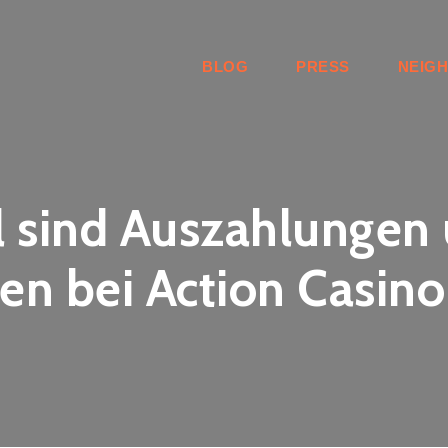
BLOG
PRESS
NEIG
l sind Auszahlungen
n bei Action Casino 