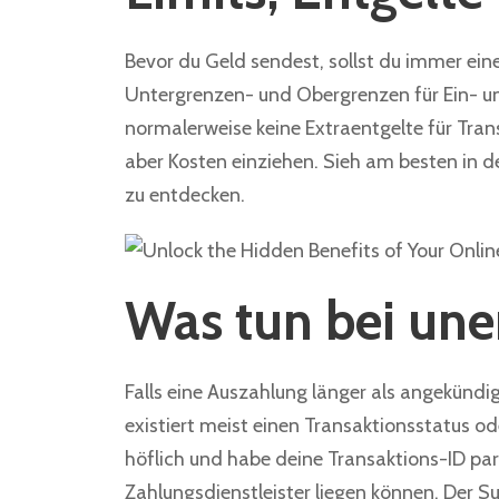
Bevor du Geld sendest, sollst du immer eine
Untergrenzen- und Obergrenzen für Ein- und
normalerweise keine Extraentgelte für Tran
aber Kosten einziehen. Sieh am besten in d
zu entdecken.
Was tun bei un
Falls eine Auszahlung länger als angekündig
existiert meist einen Transaktionsstatus od
höflich und habe deine Transaktions-ID pa
Zahlungsdienstleister liegen können. Der S