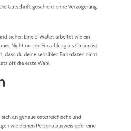
. Die Gutschrift geschieht ohne Verzögerung.
nd sicher. Eine E-Wallet arbeitet wie ein
er. Nicht nur die Einzahlung ins Casino ist
mt, dass du deine sensiblen Bankdaten nicht
ts oft die erste Wahl.
n
 sich an genaue österreichische und
gen wie deinen Personalausweis oder eine