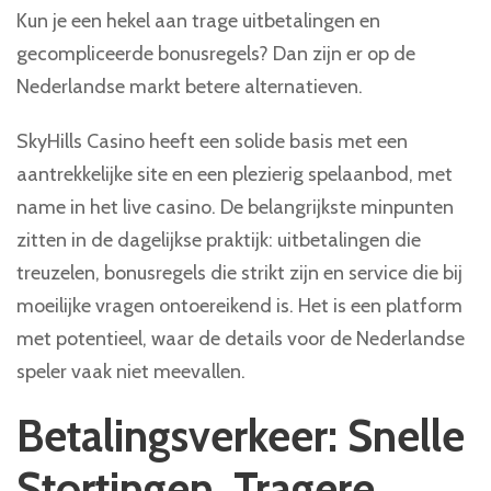
Kun je een hekel aan trage uitbetalingen en
gecompliceerde bonusregels? Dan zijn er op de
Nederlandse markt betere alternatieven.
SkyHills Casino heeft een solide basis met een
aantrekkelijke site en een plezierig spelaanbod, met
name in het live casino. De belangrijkste minpunten
zitten in de dagelijkse praktijk: uitbetalingen die
treuzelen, bonusregels die strikt zijn en service die bij
moeilijke vragen ontoereikend is. Het is een platform
met potentieel, waar de details voor de Nederlandse
speler vaak niet meevallen.
Betalingsverkeer: Snelle
Stortingen, Tragere