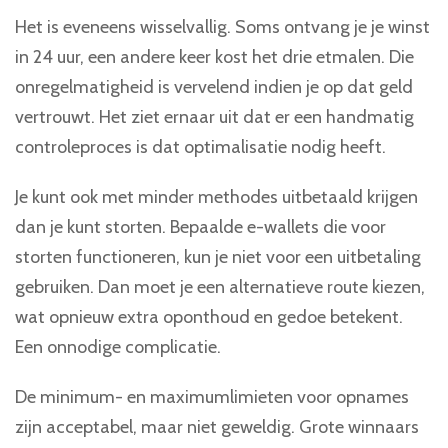
Het is eveneens wisselvallig. Soms ontvang je je winst
in 24 uur, een andere keer kost het drie etmalen. Die
onregelmatigheid is vervelend indien je op dat geld
vertrouwt. Het ziet ernaar uit dat er een handmatig
controleproces is dat optimalisatie nodig heeft.
Je kunt ook met minder methodes uitbetaald krijgen
dan je kunt storten. Bepaalde e-wallets die voor
storten functioneren, kun je niet voor een uitbetaling
gebruiken. Dan moet je een alternatieve route kiezen,
wat opnieuw extra oponthoud en gedoe betekent.
Een onnodige complicatie.
De minimum- en maximumlimieten voor opnames
zijn acceptabel, maar niet geweldig. Grote winnaars