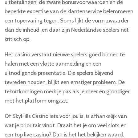
uitbetalingen, de zware bonusvoorwaarden en de
beperkte expertise van de klantenservice belemmeren
een topervaring tegen. Soms lijkt de vorm zwaarder
dan de inhoud, en daar zijn Nederlandse spelers net
kritisch op.
Het casino verstaat nieuwe spelers goed binnen te
halen met een vlotte aanmelding en een
uitnodigende presentatie. Die spelers blijvend
tevreden houden, blijkt een ernstiger probleem. De
tekortkomingen merk je pas als je meer en grondiger
met het platform omgaat.
Of SkyHills Casino iets voor jou is, is afhankelijk van
wat je prioritair vindt. Draait het je om veel slots en
een top live casino? Dan is het het bekijken waard.