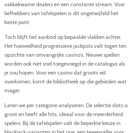
vakbekwame dealers en een constante stream. Voor
liefhebbers van tafelspelen is dit ongetwijfeld het
beste punt.
Toch blijft het aanbod op bepaalde vlakken achter.
Het hoeveelheid progressieve jackpots valt tegen ten
opzichte van omvangrijke casino’s. Nieuwe spellen
worden ook niet snel toegevoegd in de catalogus als
je zou hopen. Voor een casino dat groots wil
overkomen, komt de bibliotheek op die gebieden wat
mager.
Laten we per categorie analyseren. De selectie slots is
groot en heeft alle hits, ideaal voor de meerderheid
spelers. Bij de tafelspelen valt de beperkte keuze in
blackjack-varianten in het oog, een tegenvaller voor