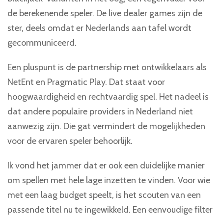
de berekenende speler. De live dealer games zijn de
ster, deels omdat er Nederlands aan tafel wordt
gecommuniceerd.
Een pluspunt is de partnership met ontwikkelaars als
NetEnt en Pragmatic Play. Dat staat voor
hoogwaardigheid en rechtvaardig spel. Het nadeel is
dat andere populaire providers in Nederland niet
aanwezig zijn. Die gat vermindert de mogelijkheden
voor de ervaren speler behoorlijk.
Ik vond het jammer dat er ook een duidelijke manier
om spellen met hele lage inzetten te vinden. Voor wie
met een laag budget speelt, is het scouten van een
passende titel nu te ingewikkeld. Een eenvoudige filter