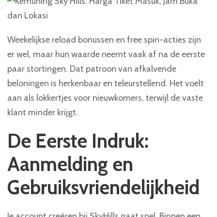
Weekelijkse reload bonussen en free spin-acties zijn
er wel, maar hun waarde neemt vaak af na de eerste
paar stortingen. Dat patroon van afkalvende
beloningen is herkenbaar en teleurstellend. Het voelt
aan als lokkertjes voor nieuwkomers, terwijl de vaste
klant minder krijgt.
De Eerste Indruk:
Aanmelding en
Gebruiksvriendelijkheid
Je account creëren bij SkyHills gaat snel. Binnen een