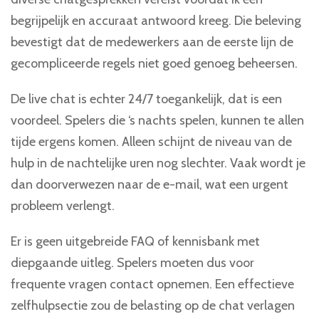
begrijpelijk en accuraat antwoord kreeg. Die beleving
bevestigt dat de medewerkers aan de eerste lijn de
gecompliceerde regels niet goed genoeg beheersen.
De live chat is echter 24/7 toegankelijk, dat is een
voordeel. Spelers die ‘s nachts spelen, kunnen te allen
tijde ergens komen. Alleen schijnt de niveau van de
hulp in de nachtelijke uren nog slechter. Vaak wordt je
dan doorverwezen naar de e-mail, wat een urgent
probleem verlengt.
Er is geen uitgebreide FAQ of kennisbank met
diepgaande uitleg. Spelers moeten dus voor
frequente vragen contact opnemen. Een effectieve
zelfhulpsectie zou de belasting op de chat verlagen