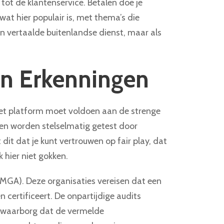
 tot de klantenservice. Betalen doe je
 wat hier populair is, met thema’s die
en vertaalde buitenlandse dienst, maar als
 en Erkenningen
at het platform moet voldoen aan de strenge
llen worden stelselmatig getest door
dit dat je kunt vertrouwen op fair play, dat
 hier niet gokken.
MGA). Deze organisaties vereisen dat een
n certificeert. De onpartijdige audits
e waarborg dat de vermelde