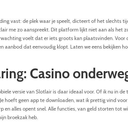
ding vast: de plek waar je speelt, dicteert of het slechts ti
lair me zo aanspreekt. Dit platform lijkt niet aan als het 
verwachting voelt dat er iets groots kan plaatsvinden. Voor
n aanbod dat eenvoudig klopt. Laten we eens bekijken hoe
ring: Casino onderwe
ele versie van Slotlair is daar ideaal voor. Of ik nu in de 
 Je hoeft geen app te downloaden, wat ik prettig vind voo
erp en alles opent snel. Alle functies, van geld storten to
 mijn broekzak heb.