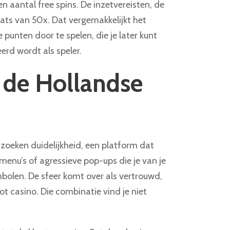
 aantal free spins. De inzetvereisten, de
ats van 50x. Dat vergemakkelijkt het
unten door te spelen, die je later kunt
erd wordt als speler.
r de Hollandse
j zoeken duidelijkheid, een platform dat
 menu’s of agressieve pop-ups die je van je
ymbolen. De sfeer komt over als vertrouwd,
t casino. Die combinatie vind je niet