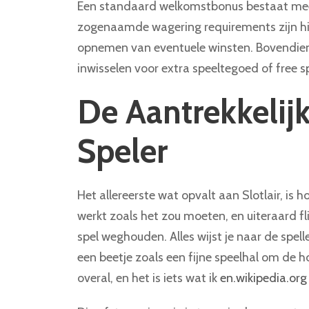
Een standaard welkomstbonus bestaat meesta
zogenaamde wagering requirements zijn hier
opnemen van eventuele winsten. Bovendien i
inwisselen voor extra speeltegoed of free s
De Aantrekkelijk
Speler
Het allereerste wat opvalt aan Slotlair, is 
werkt zoals het zou moeten, en uiteraard fl
spel weghouden. Alles wijst je naar de spel
een beetje zoals een fijne speelhal om de 
overal, en het is iets wat ik
en.wikipedia.org