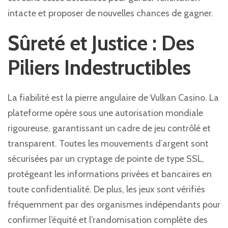
intacte et proposer de nouvelles chances de gagner.
Sûreté et Justice : Des
Piliers Indestructibles
La fiabilité est la pierre angulaire de Vulkan Casino. La
plateforme opère sous une autorisation mondiale
rigoureuse, garantissant un cadre de jeu contrôlé et
transparent. Toutes les mouvements d’argent sont
sécurisées par un cryptage de pointe de type SSL,
protégeant les informations privées et bancaires en
toute confidentialité. De plus, les jeux sont vérifiés
fréquemment par des organismes indépendants pour
confirmer l’équité et l’randomisation complète des