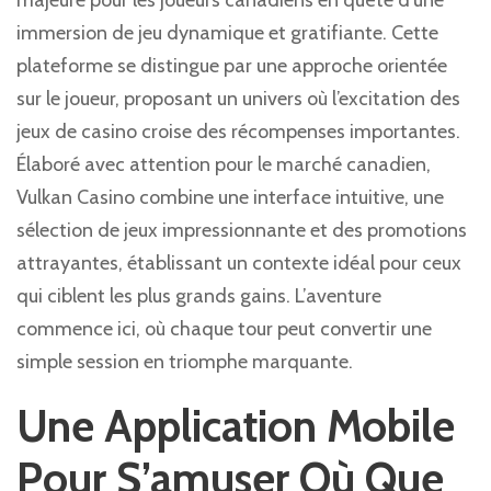
majeure pour les joueurs canadiens en quête d’une
immersion de jeu dynamique et gratifiante. Cette
plateforme se distingue par une approche orientée
sur le joueur, proposant un univers où l’excitation des
jeux de casino croise des récompenses importantes.
Élaboré avec attention pour le marché canadien,
Vulkan Casino combine une interface intuitive, une
sélection de jeux impressionnante et des promotions
attrayantes, établissant un contexte idéal pour ceux
qui ciblent les plus grands gains. L’aventure
commence ici, où chaque tour peut convertir une
simple session en triomphe marquante.
Une Application Mobile
Pour S’amuser Où Que