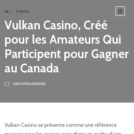
Vulkan Casino, Créé
pour les Amateurs Qui
Participent pour Gagner
au Canada
UNCATEGORIZED
Vulkan Casino se présente comme une référence