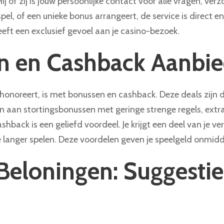
Hij of zij is jouw persoonlijke contact voor alle vragen, ve
el, of een unieke bonus arrangeert, de service is direct en
geeft een exclusief gevoel aan je casino-bezoek.
n en Cashback Aanbi
honoreert, is met bonussen en cashback. Deze deals zijn 
n aan stortingsbonussen met geringe strenge regels, extr
ack is een geliefd voordeel. Je krijgt een deel van je ve
e langer spelen. Deze voordelen geven je speelgeld onmidde
 Beloningen: Suggesti