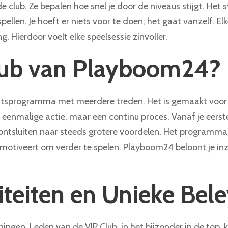
 club. Ze bepalen hoe snel je door de niveaus stijgt. Het s
spellen. Je hoeft er niets voor te doen; het gaat vanzelf. El
g. Hierdoor voelt elke speelsessie zinvoller.
Club van Playboom24?
eitsprogramma met meerdere treden. Het is gemaakt voor
 eenmalige actie, maar een continu proces. Vanaf je eerst
ontsluiten naar steeds grotere voordelen. Het programma is
t motiveert om verder te spelen. Playboom24 beloont je inze
iteiten en Unieke Bel
ningen. Leden van de VIP Club, in het bijzonder in de top,