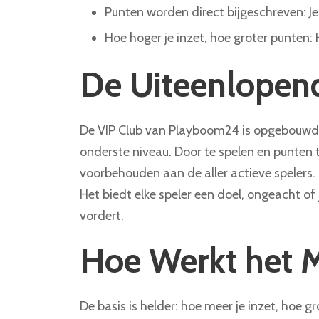
Punten worden direct bijgeschreven: Je
Hoe hoger je inzet, hoe groter punten:
De Uiteenlopen
De VIP Club van Playboom24 is opgebouwd uit
onderste niveau. Door te spelen en punten 
voorbehouden aan de aller actieve spelers.
Het biedt elke speler een doel, ongeacht of
vordert.
Hoe Werkt het 
De basis is helder: hoe meer je inzet, hoe 