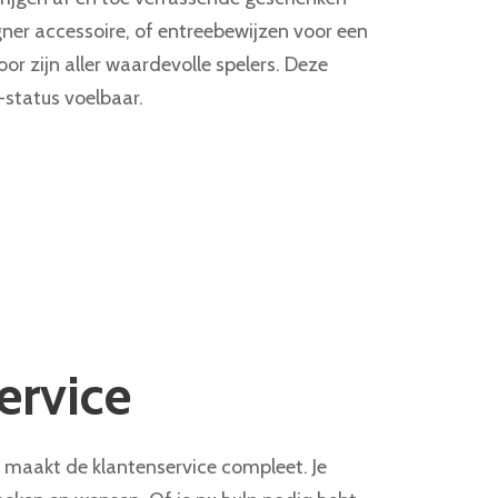
ner accessoire, of entreebewijzen voor een
or zijn aller waardevolle spelers. Deze
-status voelbaar.
ervice
it maakt de klantenservice compleet. Je