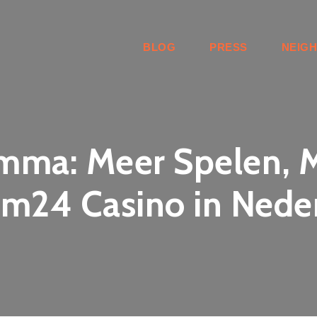
BLOG
PRESS
NEIG
mma: Meer Spelen, 
om24 Casino in Nede