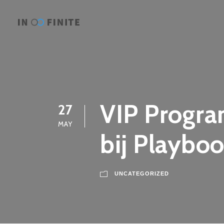
VIP Progra
27
MAY
bij Playbo
UNCATEGORIZED