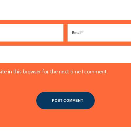
te in this browser for the next time I comment.