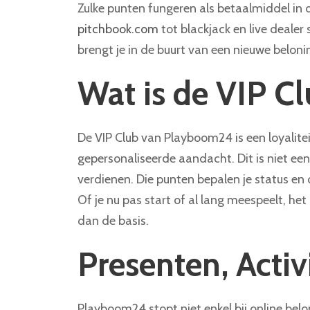
Zulke punten fungeren als betaalmiddel in de
pitchbook.com
tot blackjack en live dealer 
brengt je in de buurt van een nieuwe belonin
Wat is de VIP 
De VIP Club van Playboom24 is een loyalit
gepersonaliseerde aandacht. Dit is niet een
verdienen. Die punten bepalen je status en 
Of je nu pas start of al lang meespeelt, he
dan de basis.
Presenten, Activ
Playboom24 stopt niet enkel bij online belo