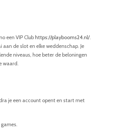
no een VIP Club
https://playbooms24.nl/
.
ai aan de slot en elke weddenschap. Je
lende niveaus, hoe beter de beloningen
te waard.
t
odra je een account opent en start met
ve games.