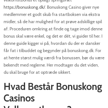
velkomstbonus et oplagt springbræt
https://bonuskong.dk/
. Bonuskong Casino giver nye
medlemmer et godt skub fra startboksen via ekstra
midler, så de har mulighed for at prøve adskillige spil
af. Proceduren omkring at finde og tage imod denne
bonus skal være enkel, og det er dét, vi guider til her. I
denne guide kigger vi på, hvordan du der er dansker
får fat i tilbuddet og begynder på bonuskong.dk. For
at hente størst mulig værdi fra bonussen, bør du være
bekendt med reglerne. Her modtager du det viden,
du skal bruge for at optræde sikkert.
Hvad Består Bonuskong
Casinos