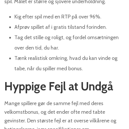
spil. Målet er større og sjovere underholdning.
Kig efter spil med en RTP på over 96%.
Afprøv spillet af i gratis tilstand forinden.
Tag det stille og roligt, og fordel omsætningen
over den tid, du har.
Tænk realistisk omkring, hvad du kan vinde og
tabe, når du spiller med bonus.
Hyppige Fejl at Undgå
Mange spillere gør de samme fejl med deres
velkomstbonus, og det ender ofte med tabte
gevinster. Den største fejl er at overse vilkårene og