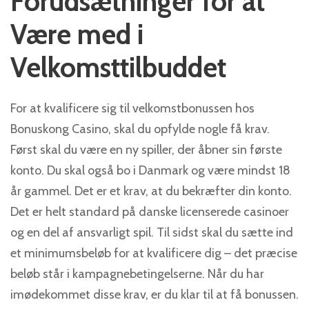
Forudsætninger for at
Være med i
Velkomsttilbuddet
For at kvalificere sig til velkomstbonussen hos
Bonuskong Casino, skal du opfylde nogle få krav.
Først skal du være en ny spiller, der åbner sin første
konto. Du skal også bo i Danmark og være mindst 18
år gammel. Det er et krav, at du bekræfter din konto.
Det er helt standard på danske licenserede casinoer
og en del af ansvarligt spil. Til sidst skal du sætte ind
et minimumsbeløb for at kvalificere dig – det præcise
beløb står i kampagnebetingelserne. Når du har
imødekommet disse krav, er du klar til at få bonussen.