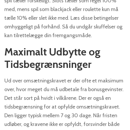
spil tæller forskelligt. Slots tæller som regel 100%
med, mens spil som blackjack eller roulette kun må
tælle 10% eller slet ikke med. Læs disse betingelser
omhyggeligt på forhånd. Så du undgår skuffelser og
kan tilrettelægge din fremgangsmåde.
Maximalt Udbytte og
Tidsbegrænsninger
Ud over omsætningskravet er der ofte et maksimum
over, hvor meget du må udbetale fra bonusgevinster.
Det står sort på hvidt i vilkårene. Der er også en
tidsbegrænsning for at opfylde omsætningskravet.
Den ligger typisk mellem 7 og 30 dage. Når fristen
udløber, og kravene ikke er opfyldt, forsvinder både