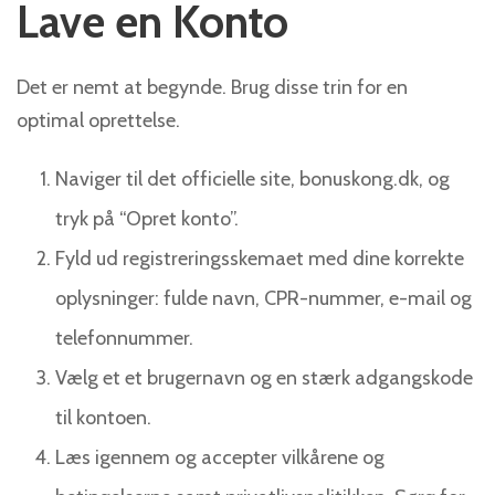
Lave en Konto
Det er nemt at begynde. Brug disse trin for en
optimal oprettelse.
Naviger til det officielle site, bonuskong.dk, og
tryk på “Opret konto”.
Fyld ud registreringsskemaet med dine korrekte
oplysninger: fulde navn, CPR-nummer, e-mail og
telefonnummer.
Vælg et et brugernavn og en stærk adgangskode
til kontoen.
Læs igennem og accepter vilkårene og