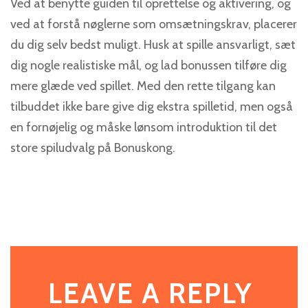
Ved at benytte guiden til oprettelse og aktivering, og
ved at forstå nøglerne som omsætningskrav, placerer
du dig selv bedst muligt. Husk at spille ansvarligt, sæt
dig nogle realistiske mål, og lad bonussen tilføre dig
mere glæde ved spillet. Med den rette tilgang kan
tilbuddet ikke bare give dig ekstra spilletid, men også
en fornøjelig og måske lønsom introduktion til det
store spiludvalg på Bonuskong.
LEAVE A REPLY