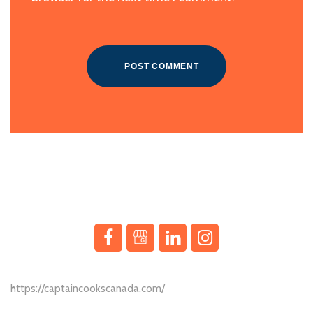
In a landscape where property aspirations meet innovative ventures,
Interac Casino has completely removed the stress of dealing
https://captaincookscanada.com/
with complicated payment methods. Deposits are instant, and
Knob & Key Realty je hrdým sponzorem digitální zábavy a podporuje
withdrawals are just