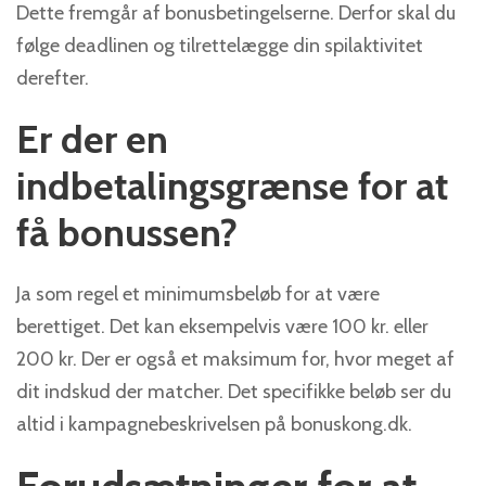
Dette fremgår af bonusbetingelserne. Derfor skal du
følge deadlinen og tilrettelægge din spilaktivitet
derefter.
Er der en
indbetalingsgrænse for at
få bonussen?
Ja som regel et minimumsbeløb for at være
berettiget. Det kan eksempelvis være 100 kr. eller
200 kr. Der er også et maksimum for, hvor meget af
dit indskud der matcher. Det specifikke beløb ser du
altid i kampagnebeskrivelsen på bonuskong.dk.