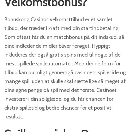
Velkomstbonus?
Bonuskong Casinos velkomsttilbud er et samlet
tilbud, der træder i kraft med din startindbetaling.
Som oftest får du en matchbonus på dit indskud, så
dine indledende midler bliver forøget. Hyppigt
inkluderes der også gratis spins med til nogle af de
mest spillede spilleautomater. Med denne form for
tilbud kan du roligt gennemgå casinoets spilleside og
mange spil, uden at skulle skal sætte lige så meget af
dine egne penge på spil med det første. Casinoet
investerer i din spilglæde, og du får chancen for
ekstra spilletid og bedre chancer for et positivt
resultat.