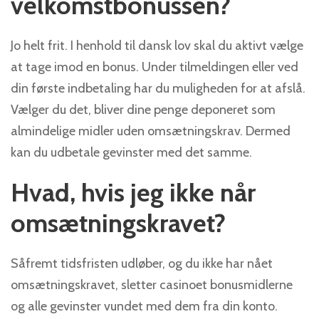
velkomstbonussen?
Jo helt frit. I henhold til dansk lov skal du aktivt vælge
at tage imod en bonus. Under tilmeldingen eller ved
din første indbetaling har du muligheden for at afslå.
Vælger du det, bliver dine penge deponeret som
almindelige midler uden omsætningskrav. Dermed
kan du udbetale gevinster med det samme.
Hvad, hvis jeg ikke når
omsætningskravet?
Såfremt tidsfristen udløber, og du ikke har nået
omsætningskravet, sletter casinoet bonusmidlerne
og alle gevinster vundet med dem fra din konto.