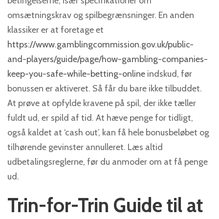
betingelserne, især specifikationer om
omsætningskrav og spilbegrænsninger. En anden
klassiker er at foretage et
https://www.gamblingcommission.gov.uk/public-
and-players/guide/page/how-gambling-companies-
keep-you-safe-while-betting-online
indskud, før
bonussen er aktiveret. Så får du bare ikke tilbuddet.
At prøve at opfylde kravene på spil, der ikke tæller
fuldt ud, er spild af tid. At hæve penge for tidligt,
også kaldet at ‘cash out’, kan få hele bonusbeløbet og
tilhørende gevinster annulleret. Læs altid
udbetalingsreglerne, før du anmoder om at få penge
ud.
Trin-for-Trin Guide til at