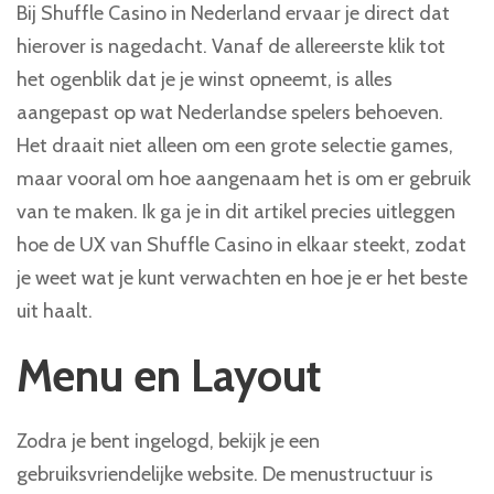
Bij Shuffle Casino in Nederland ervaar je direct dat
hierover is nagedacht. Vanaf de allereerste klik tot
het ogenblik dat je je winst opneemt, is alles
aangepast op wat Nederlandse spelers behoeven.
Het draait niet alleen om een grote selectie games,
maar vooral om hoe aangenaam het is om er gebruik
van te maken. Ik ga je in dit artikel precies uitleggen
hoe de UX van Shuffle Casino in elkaar steekt, zodat
je weet wat je kunt verwachten en hoe je er het beste
uit haalt.
Menu en Layout
Zodra je bent ingelogd, bekijk je een
gebruiksvriendelijke website. De menustructuur is