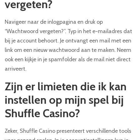
vergeten?
Navigeer naar de inlogpagina en druk op
“Wachtwoord vergeten?”. Typ in het e-mailadres dat
bij je account behoort. Je ontvangt een mail met een
link om een nieuw wachtwoord aan te maken. Neem
ook een kijkje in je spamfolder als de mail niet direct
arriveert.
Zijn er limieten die ik kan
instellen op mijn spel bij
Shuffle Casino?
Zeker, Shuffle Casino presenteert verschillende tools