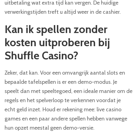
uitbetaling wat extra tijd kan vergen. De huidige
verwerkingstijden treft u altijd weer in de cashier.
Kan ik spellen zonder
kosten uitproberen bij
Shuffle Casino?
Zeker, dat kan. Voor een omvangrijk aantal slots en
bepaalde tafelspellen is er een demo-modus. Je
speelt dan met speeltegoed, een ideale manier om de
regels en het spelverloop te verkennen voordat je
echt geld inzet. Houd er rekening mee: live casino
games en een paar andere spellen hebben vanwege
hun opzet meestal geen demo-versie.