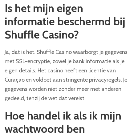
Is het mijn eigen
informatie beschermd bij
Shuffle Casino?
Ja, dat is het. Shuffle Casino waarborgt je gegevens
met SSL-encryptie, zowel je bank informatie als je
eigen details. Het casino heeft een licentie van
Curaçao en voldoet aan stringente privacyregels. Je
gegevens worden niet zonder meer met anderen
gedeeld, tenzij de wet dat vereist.
Hoe handel ik als ik mijn
wachtwoord ben