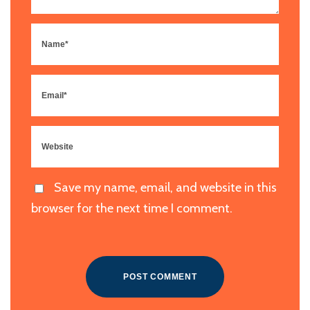
Save my name, email, and website in this
browser for the next time I comment.