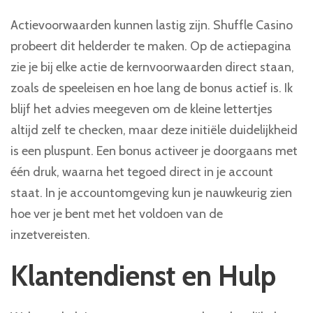
Actievoorwaarden kunnen lastig zijn. Shuffle Casino
probeert dit helderder te maken. Op de actiepagina
zie je bij elke actie de kernvoorwaarden direct staan,
zoals de speeleisen en hoe lang de bonus actief is. Ik
blijf het advies meegeven om de kleine lettertjes
altijd zelf te checken, maar deze initiële duidelijkheid
is een pluspunt. Een bonus activeer je doorgaans met
één druk, waarna het tegoed direct in je account
staat. In je accountomgeving kun je nauwkeurig zien
hoe ver je bent met het voldoen van de
inzetvereisten.
Klantendienst en Hulp