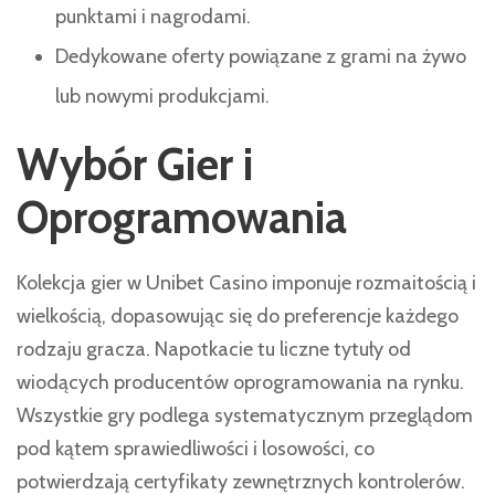
punktami i nagrodami.
Dedykowane oferty powiązane z grami na żywo
lub nowymi produkcjami.
Wybór Gier i
Oprogramowania
Kolekcja gier w Unibet Casino imponuje rozmaitością i
wielkością, dopasowując się do preferencje każdego
rodzaju gracza. Napotkacie tu liczne tytuły od
wiodących producentów oprogramowania na rynku.
Wszystkie gry podlega systematycznym przeglądom
pod kątem sprawiedliwości i losowości, co
potwierdzają certyfikaty zewnętrznych kontrolerów.