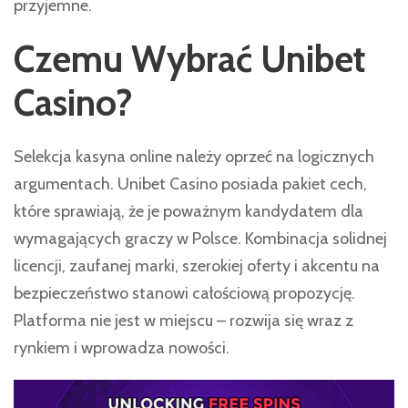
przyjemne.
Czemu Wybrać Unibet
Casino?
Selekcja kasyna online należy oprzeć na logicznych
argumentach. Unibet Casino posiada pakiet cech,
które sprawiają, że je poważnym kandydatem dla
wymagających graczy w Polsce. Kombinacja solidnej
licencji, zaufanej marki, szerokiej oferty i akcentu na
bezpieczeństwo stanowi całościową propozycję.
Platforma nie jest w miejscu – rozwija się wraz z
rynkiem i wprowadza nowości.