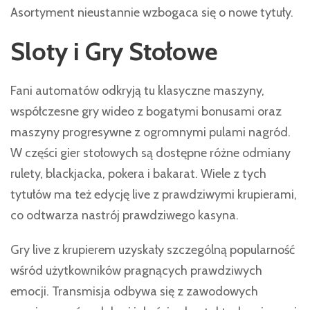
Asortyment nieustannie wzbogaca się o nowe tytuły.
Sloty i Gry Stołowe
Fani automatów odkryją tu klasyczne maszyny,
współczesne gry wideo z bogatymi bonusami oraz
maszyny progresywne z ogromnymi pulami nagród.
W części gier stołowych są dostępne różne odmiany
rulety, blackjacka, pokera i bakarat. Wiele z tych
tytułów ma też edycję live z prawdziwymi krupierami,
co odtwarza nastrój prawdziwego kasyna.
Gry live z krupierem uzyskały szczególną popularność
wśród użytkowników pragnących prawdziwych
emocji. Transmisja odbywa się z zawodowych