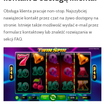
Obsługa klienta pracuje non-stop. Najszybciej
nawiążecie kontakt przez czat na żywo dostępny na
stronie. Istnieje także możliwość wysłać e-mail przez
formularz kontaktowy lub znaleźć rozwiązania w
sekcji FAQ.