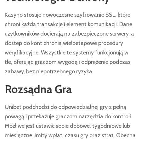
Kasyno stosuje nowoczesne szyfrowanie SSL, które
chroni każdą transakcję i element komunikacji. Dane
użytkowników docierają na zabezpieczone serwery, a
dostęp do kont chronią wieloetapowe procedury
weryfikacyjne. Wszystkie te systemy funkcjonują w
tle, oferując graczom wygodę i odprężenie podczas
zabawy, bez niepotrzebnego ryzyka.
Rozsądna Gra
Unibet podchodzi do odpowiedzialnej gry z pełną
powagą i przekazuje graczom narzędzia do kontroli.
Możliwe jest ustawić sobie dobowe, tygodniowe lub
miesięczne limity wpłat, czasu gry oraz strat. Obecna