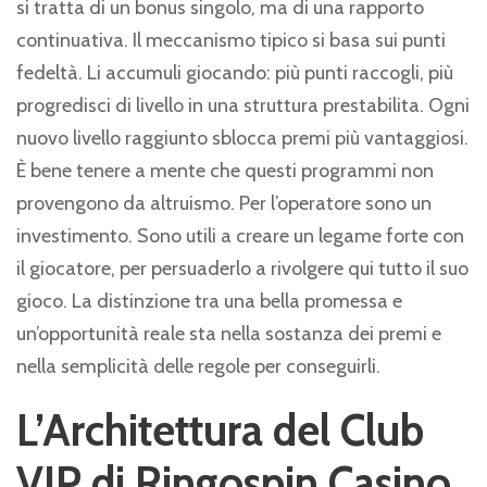
si tratta di un bonus singolo, ma di una rapporto
continuativa. Il meccanismo tipico si basa sui punti
fedeltà. Li accumuli giocando: più punti raccogli, più
progredisci di livello in una struttura prestabilita. Ogni
nuovo livello raggiunto sblocca premi più vantaggiosi.
È bene tenere a mente che questi programmi non
provengono da altruismo. Per l’operatore sono un
investimento. Sono utili a creare un legame forte con
il giocatore, per persuaderlo a rivolgere qui tutto il suo
gioco. La distinzione tra una bella promessa e
un’opportunità reale sta nella sostanza dei premi e
nella semplicità delle regole per conseguirli.
L’Architettura del Club
VIP di Ringospin Casino