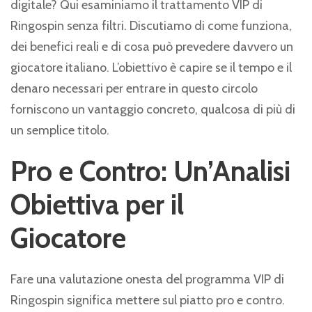
digitale? Qui esaminiamo il trattamento VIP di
Ringospin senza filtri. Discutiamo di come funziona,
dei benefici reali e di cosa può prevedere davvero un
giocatore italiano. L’obiettivo è capire se il tempo e il
denaro necessari per entrare in questo circolo
forniscono un vantaggio concreto, qualcosa di più di
un semplice titolo.
Pro e Contro: Un’Analisi
Obiettiva per il
Giocatore
Fare una valutazione onesta del programma VIP di
Ringospin significa mettere sul piatto pro e contro.