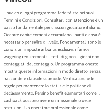
Il nucleo di ogni programma fedeltà sta nei suoi
Termini e Condizioni. Consultarli con attenzione è un
passo fondamentale per ciascun giocatore italiano.
Occorre capire come si accumulano i punti e cosa è
necessario per salire di livello. Fondamentali sono le
condizioni imposte ai bonus esclusivi: i famosi
wagering requirements, i tetti di gioco, i giochi non
conteggiati dal conteggio. Un programma onesto
mostra queste informazioni in modo diretto, senza
nascondere clausole scomode. Verifica anche le
regole per mantenere lo status e le politiche di
declassamento. Persino benefit elementari come il
cashback possono avere un massimale o delle
restrizioni. Un operatore professionale come