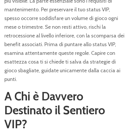
più visibile. La parte essenziale sono i requisiti di
mantenimento. Per preservare il tuo status VIP,
spesso occorre soddisfare un volume di gioco ogni
mese o trimestre. Se non resti attivo, rischi la
retrocessione al livello inferiore, con la scomparsa dei
benefit associati. Prima di puntare allo status VIP,
esamina attentamente queste regole. Capire con
esattezza cosa ti si chiede ti salva da strategie di
gioco sbagliate, guidate unicamente dalla caccia ai
punti.
A Chi è Davvero
Destinato il Sentiero
VIP?