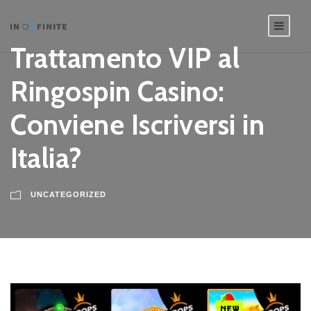
Trattamento VIP al
Ringospin Casino:
Conviene Iscriversi in
Italia?
UNCATEGORIZED