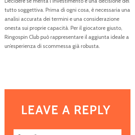
Decidere se merita l’investimento è una decisione del
tutto soggettiva. Prima di ogni cosa, è necessaria una
analisi accurata dei termini e una considerazione
onesta sui proprie capacità. Per il giocatore giusto,
Ringospin Club può rappresentare il aggiunta ideale a
un’esperienza di scommessa già robusta.
LEAVE A REPLY