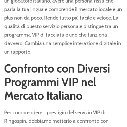
un giocatore italiano, avere una persona fissa che
parla la tua lingua e comprende il mercato locale è un
plus non da poco. Rende tutto più facile e veloce. La
qualità di questo servizio personale distingue tra un
programma VIP di facciata e uno che funziona
davvero. Cambia una semplice interazione digitale in
un rapporto.
Confronto con Diversi
Programmi VIP nel
Mercato Italiano
Per comprendere il prestigio del servizio VIP di
Ringospin, dobbiamo metterlo a confronto con