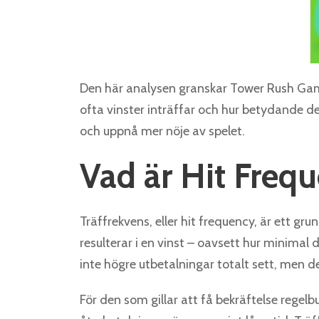
Den här analysen granskar Tower Rush Ga
ofta vinster inträffar och hur betydande de
och uppnå mer nöje av spelet.
Vad är Hit Freq
Träffrekvens, eller hit frequency, är ett 
resulterar i en vinst – oavsett hur minimal d
inte högre utbetalningar totalt sett, men 
För den som gillar att få bekräftelse regelbu