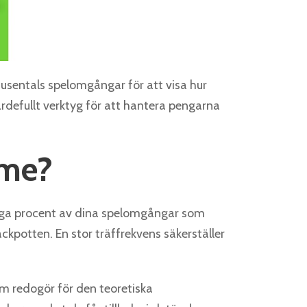
å tusentals spelomgångar för att visa hur
ärdefullt verktyg för att hantera pengarna
ame?
många procent av dina spelomgångar som
ackpotten. En stor träffrekvens säkerställer
som redogör för den teoretiska