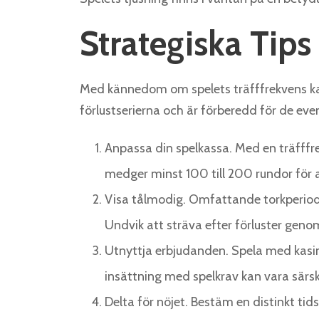
Strategiska Tips
Med kännedom om spelets träfffrekvens ka
förlustserierna och är förberedd för de ev
Anpassa din spelkassa. Med en träfffre
medger minst 100 till 200 rundor för at
Visa tålmodig. Omfattande torkperioder
Undvik att sträva efter förluster genom
Utnyttja erbjudanden. Spela med kasi
insättning med spelkrav kan vara särski
Delta för nöjet. Bestäm en distinkt tid