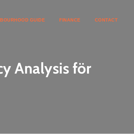
HBOURHOOD GUIDE
FINANCE
CONTACT
y Analysis för