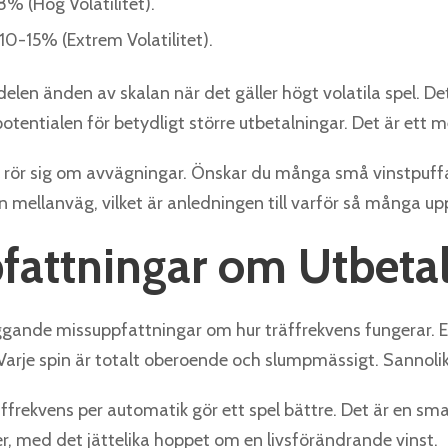
% (Hög Volatilitet).
10-15% (Extrem Volatilitet).
elen änden av skalan när det gäller högt volatila spel. De
potentialen för betydligt större utbetalningar. Det är ett
rör sig om avvägningar. Önskar du många små vinstpuffar e
mellanväg, vilket är anledningen till varför så många up
fattningar om Utbeta
äggande missuppfattningar om hur träffrekvens fungerar. 
r. Varje spin är totalt oberoende och slumpmässigt. Sannoli
ffrekvens per automatik gör ett spel bättre. Det är en smak
der, med det jättelika hoppet om en livsförändrande vinst.