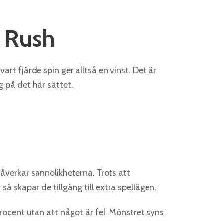
r Rush
t fjärde spin ger alltså en vinst. Det är
 på det här sättet.
 påverkar sannolikheterna. Trots att
så skapar de tillgång till extra spellägen.
procent utan att något är fel. Mönstret syns