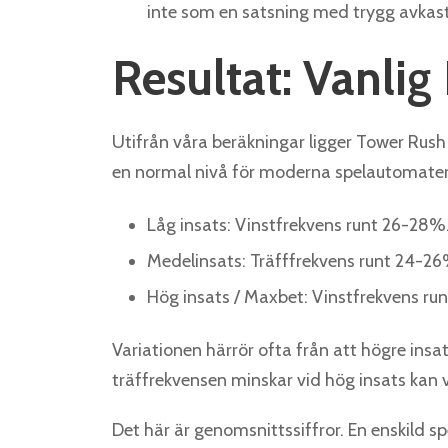
inte som en satsning med trygg avkas
Resultat: Vanlig
Utifrån våra beräkningar ligger Tower Rush 
en normal nivå för moderna spelautomater m
Låg insats: Vinstfrekvens runt 26-28%
Medelinsats: Träfffrekvens runt 24-26
Hög insats / Maxbet: Vinstfrekvens ru
Variationen härrör ofta från att högre insats
träffrekvensen minskar vid hög insats kan vin
Det här är genomsnittssiffror. En enskild sp