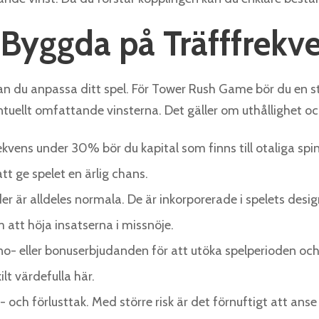
 Byggda på Träfffrekv
n du anpassa ditt spel. För Tower Rush Game bör du en 
entuellt omfattande vinsterna. Det gäller om uthållighet 
kvens under 30% bör du kapital som finns till otaliga spin
t ge spelet en ärlig chans.
 är alldeles normala. De är inkorporerade i spelets design
 att höja insatserna i missnöje.
no- eller bonuserbjudanden för att utöka spelperioden oc
lt värdefulla här.
s- och förlusttak. Med större risk är det förnuftigt att an