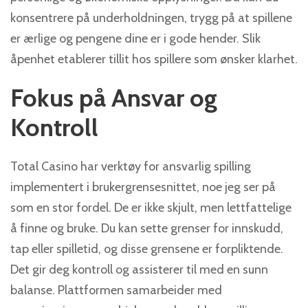
konsentrere på underholdningen, trygg på at spillene
er ærlige og pengene dine er i gode hender. Slik
åpenhet etablerer tillit hos spillere som ønsker klarhet.
Fokus på Ansvar og
Kontroll
Total Casino har verktøy for ansvarlig spilling
implementert i brukergrensesnittet, noe jeg ser på
som en stor fordel. De er ikke skjult, men lettfattelige
å finne og bruke. Du kan sette grenser for innskudd,
tap eller spilletid, og disse grensene er forpliktende.
Det gir deg kontroll og assisterer til med en sunn
balanse. Plattformen samarbeider med