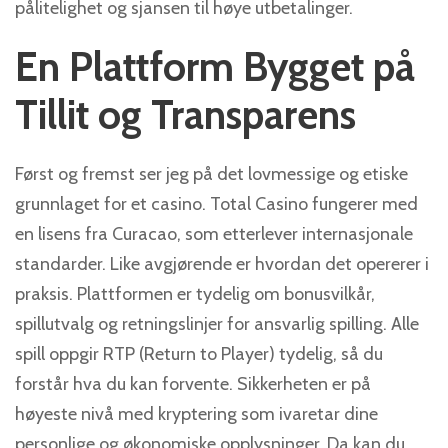
pålitelighet og sjansen til høye utbetalinger.
En Plattform Bygget på
Tillit og Transparens
Først og fremst ser jeg på det lovmessige og etiske
grunnlaget for et casino. Total Casino fungerer med
en lisens fra Curacao, som etterlever internasjonale
standarder. Like avgjørende er hvordan det opererer i
praksis. Plattformen er tydelig om bonusvilkår,
spillutvalg og retningslinjer for ansvarlig spilling. Alle
spill oppgir RTP (Return to Player) tydelig, så du
forstår hva du kan forvente. Sikkerheten er på
høyeste nivå med kryptering som ivaretar dine
personlige og økonomiske opplysninger. Da kan du