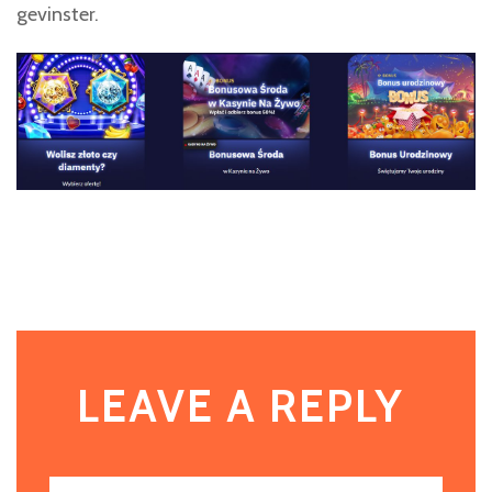
gevinster.
LEAVE A REPLY