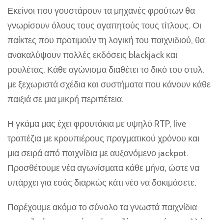
Εκείνοι που γουστάρουν τα μηχανές φρούτων θα
γνωρίσουν όλους τους αγαπητούς τους τίτλους. Οι
παίκτες που προτιμούν τη λογική του παιχνιδιού, θα
ανακαλύψουν πολλές εκδόσεις blackjack και
ρουλέτας. Κάθε αγώνισμα διαθέτει το δικό του στυλ,
με ξεχωριστά σχέδια και συστήματα που κάνουν κάθε
παιξιά σε μια μικρή περιπέτεια.
Η γκάμα μας έχει φρουτάκια με υψηλό RTP, live
τραπέζια με κρουπιέρους πραγματικού χρόνου και
μια σειρά από παιχνίδια με αυξανόμενο jackpot.
Προσθέτουμε νέα αγωνίσματα κάθε μήνα, ώστε να
υπάρχει για εσάς διαρκώς κάτι νέο να δοκιμάσετε.
Παρέχουμε ακόμα το σύνολο τα γνωστά παιχνίδια