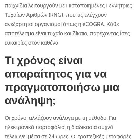
παιχνίδια λειτουργούν με Πιστοποιημένες Γεννήτριες
Τυχαίων Αριθμών (RNG), που τις ελέγχουν
ανεξάρτητοι οργανισμοί όπως η eCOGRA. Κάθε
αποτέλεσμα είναι τυχαίο και δίκαιο, παρέχοντας ίσες
ευκαιρίες στον καθένα.
Τι χρόνος είναι
απαραίτητος για να
πραγματοποιήσω μια
ανάληψη;
Οι χρόνοι αλλάζουν ανάλογα με τη μέθοδο. Για
ηλεκτρονικά πορτοφόλια, η διαδικασία συχνά
τελειώνει μέσα σε 24 ώρες. Οι τραπεζικές μεταφορές