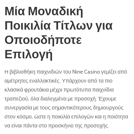
Μία Μοναδική
Ποικιλία Τίτλων για
Οποιοδήποτε
Επιλογή
Η βιβλιοθήκη παιχνιδιών του Nine Casino γεμίζει από
αμέτρητες εναλλακτικές. Υπάρχουν από τα πιο
κλασικά φρουτάκια μέχρι πρωτότυπα παιχνίδια
τραπεζιού, όλα διαλεγμένα με προσοχή. Έχουμε
συνεργασία με τους σημαντικότερους δημιουργούς
στον κόσμο, ώστε η ποικιλία επιλογών και η ποιότητα
να είναι πάντα στο προσκήνιο της προσοχής.