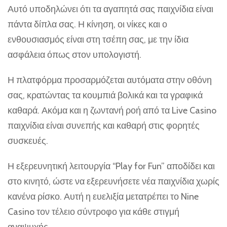
Αυτό υποδηλώνει ότι τα αγαπητά σας παιχνίδια είναι
πάντα δίπλα σας. Η κίνηση, οι νίκες και ο
ενθουσιασμός είναι στη τσέπη σας, με την ίδια
ασφάλεια όπως στον υπολογιστή.
Η πλατφόρμα προσαρμόζεται αυτόματα στην οθόνη
σας, κρατώντας τα κουμπιά βολικά και τα γραφικά
καθαρά. Ακόμα και η ζωντανή ροή από τα Live Casino
παιχνίδια είναι συνεπής και καθαρή στις φορητές
συσκευές.
Η εξερευνητική λειτουργία “Play for Fun” αποδίδει και
στο κινητό, ώστε να εξερευνήσετε νέα παιχνίδια χωρίς
κανένα ρίσκο. Αυτή η ευελιξία μετατρέπει το Nine
Casino τον τέλειο σύντροφο για κάθε στιγμή