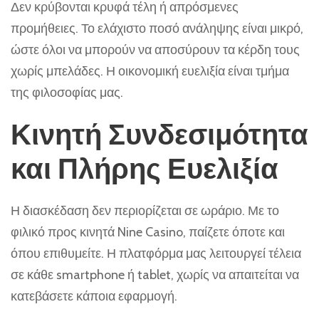
Δεν κρύβονται κρυφά τέλη ή απρόσμενες
προμήθειες. Το ελάχιστο ποσό ανάληψης είναι μικρό,
ώστε όλοι να μπορούν να αποσύρουν τα κέρδη τους
χωρίς μπελάδες. Η οικονομική ευελιξία είναι τμήμα
της φιλοσοφίας μας.
Κινητή Συνδεσιμότητα
και Πλήρης Ευελιξία
Η διασκέδαση δεν περιορίζεται σε ωράριο. Με το
φιλικό προς κινητά Nine Casino, παίζετε όποτε και
όπου επιθυμείτε. Η πλατφόρμα μας λειτουργεί τέλεια
σε κάθε smartphone ή tablet, χωρίς να απαιτείται να
κατεβάσετε κάποια εφαρμογή.