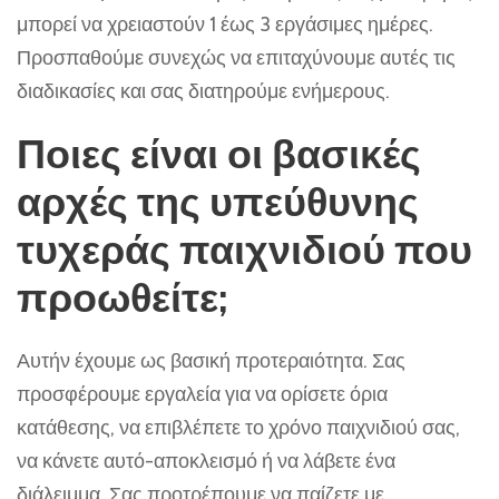
μπορεί να χρειαστούν 1 έως 3 εργάσιμες ημέρες.
Προσπαθούμε συνεχώς να επιταχύνουμε αυτές τις
διαδικασίες και σας διατηρούμε ενήμερους.
Ποιες είναι οι βασικές
αρχές της υπεύθυνης
τυχεράς παιχνιδιού που
προωθείτε;
Αυτήν έχουμε ως βασική προτεραιότητα. Σας
προσφέρουμε εργαλεία για να ορίσετε όρια
κατάθεσης, να επιβλέπετε το χρόνο παιχνιδιού σας,
να κάνετε αυτό-αποκλεισμό ή να λάβετε ένα
διάλειμμα. Σας προτρέπουμε να παίζετε με