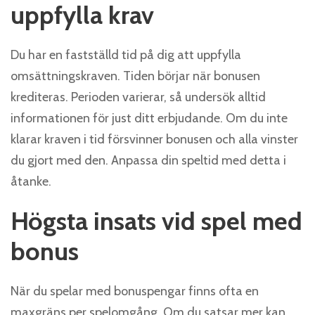
uppfylla krav
Du har en fastställd tid på dig att uppfylla
omsättningskraven. Tiden börjar när bonusen
krediteras. Perioden varierar, så undersök alltid
informationen för just ditt erbjudande. Om du inte
klarar kraven i tid försvinner bonusen och alla vinster
du gjort med den. Anpassa din speltid med detta i
åtanke.
Högsta insats vid spel med
bonus
När du spelar med bonuspengar finns ofta en
maxgräns per spelomgång. Om du satsar mer kan