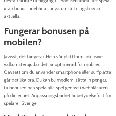
flesta fall inte få tillgång till bonusen ändå. Att spela
utan bonus innebär att inga omsättningskrav är
aktuella.
Fungerar bonusen på
mobilen?
Javisst, det fungerar. Hela vår plattform, inklusive
välkomsterbjudandet, är optimerad för mobiler.
Oavsett om du använder smartphone eller surfplatta
går det lika bra. Du kan bli medlem, sätta in pengar,
ta bonusen och spela alla spel genast i webbläsaren
på din enhet. Anpassningsbarhet är betydelsefullt för
spelare i Sverige.