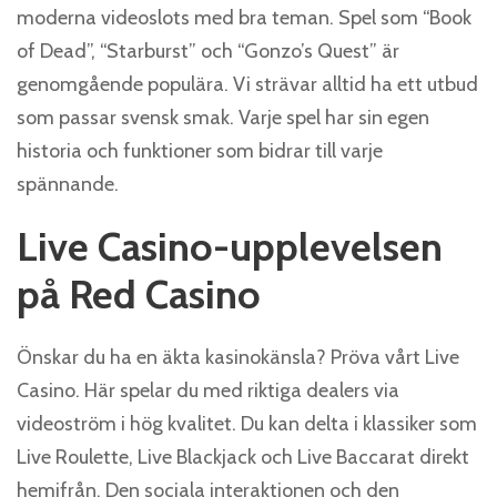
moderna videoslots med bra teman. Spel som “Book
of Dead”, “Starburst” och “Gonzo’s Quest” är
genomgående populära. Vi strävar alltid ha ett utbud
som passar svensk smak. Varje spel har sin egen
historia och funktioner som bidrar till varje
spännande.
Live Casino-upplevelsen
på Red Casino
Önskar du ha en äkta kasinokänsla? Pröva vårt Live
Casino. Här spelar du med riktiga dealers via
videoström i hög kvalitet. Du kan delta i klassiker som
Live Roulette, Live Blackjack och Live Baccarat direkt
hemifrån. Den sociala interaktionen och den