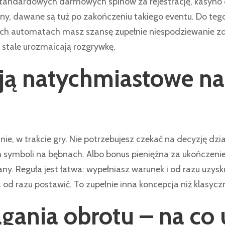
standardowych darmowych spinów za rejestrację, kasyno c
piny, dawane są tuż po zakończeniu takiego eventu. Do te
ch automatach masz szansę zupełnie niespodziewanie zd
e stale urozmaicają rozgrywkę.
ją natychmiastowe na
ie, w trakcie gry. Nie potrzebujesz czekać na decyzję dz
h symboli na bębnach. Albo bonus pieniężna za ukończeni
ny. Reguła jest łatwa: wypełniasz warunek i od razu uzysku
na od razu postawić. To zupełnie inna koncepcja niż klas
ania obrotu – na co