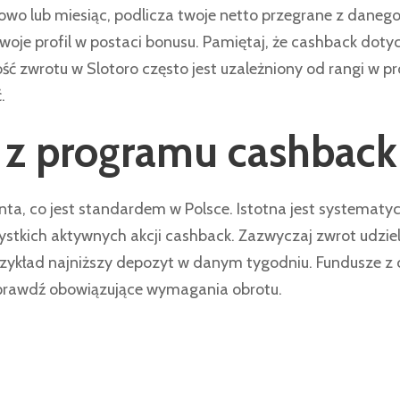
wo lub miesiąc, podlicza twoje netto przegrane z danego 
woje profil w postaci bonusu. Pamiętaj, że cashback dotycz
kość zwrotu w Slotoro często jest uzależniony od rangi w 
.
 z programu cashback
, co jest standardem w Polsce. Istotna jest systematyc
stkich aktywnych akcji cashback. Zazwyczaj zwrot udzie
przykład najniższy depozyt w danym tygodniu. Fundusze z
sprawdź obowiązujące wymagania obrotu.