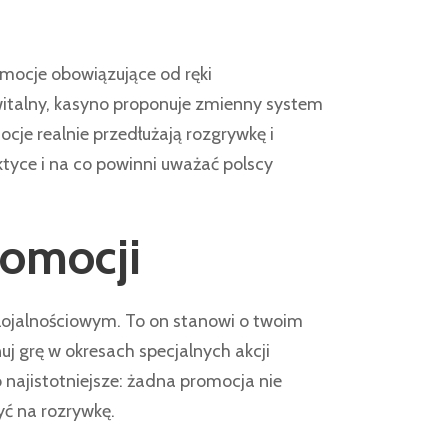
romocje obowiązujące od ręki
owitalny, kasyno proponuje zmienny system
cje realnie przedłużają rozgrywkę i
ktyce i na co powinni uważać polscy
romocji
lojalnościowym. To on stanowi o twoim
uj grę w okresach specjalnych akcji
co najistotniejsze: żadna promocja nie
ć na rozrywkę.