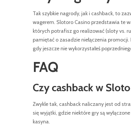
Tak szybkie nagrody, jak i cashback, to z
wagerem. Slotoro Casino przedstawia te war
których potrafisz go realizować (sloty vs
pamiętać o zasadzie niełączenia promocji.
gdy jeszcze nie wykorzystałeś poprzednieg
FAQ
Czy cashback w Sloto
Zwykle tak, cashback naliczany jest od str
się wyjątki, gdzie niektóre gry są wyłączon
kasyna.