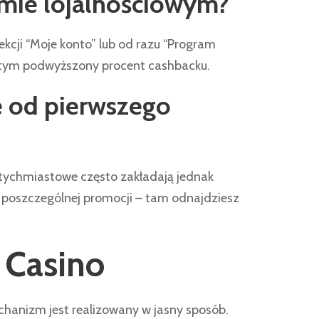
amie lojalnościowym?
sekcji “Moje konto” lub od razu “Program
 w tym podwyższony procent cashbacku.
e od pierwszego
natychmiastowe często zakładają jednak
poszczególnej promocji – tam odnajdziesz
 Casino
echanizm jest realizowany w jasny sposób.