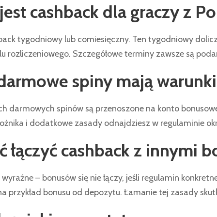
jest cashback dla graczy z Po
hback tygodniowy lub comiesięczny. Ten tygodniowy dolic
lu rozliczeniowego. Szczegółowe terminy zawsze są podan
darmowe spiny mają warunki
ich darmowych spinów są przenoszone na konto bonusowe. 
nożnika i dodatkowe zasady odnajdziesz w regulaminie okr
ść łączyć cashback z innymi 
 wyraźne – bonusów się nie łączy, jeśli regulamin konkretn
na przykład bonusu od depozytu. Łamanie tej zasady skut