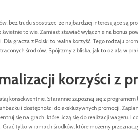
ów, bez trudu spostrzec, że najbardziej interesujące są p
no świetnie to wie. Zamiast stawiać wyłącznie na bonus p
 Dla gracza z Polski to realna korzyść. Tego rodzaju promo
raconych środków. Spójrzmy z bliska, jak to działa w pra
malizacji korzyści z p
ałaj konsekwentnie. Starannie zapoznaj się z programem 
cashbacku i dostępności do ekskluzywnych promocji. Zaplan
ruj się na grach, które liczą się do realizacji wageru. I 
. Grać tylko w ramach środków, które możemy przeznaczy