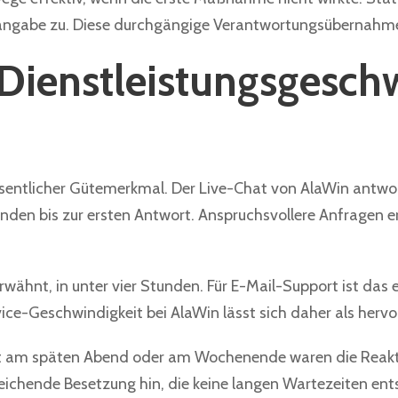
tangabe zu. Diese durchgängige Verantwortungsübernahme i
 Dienstleistungsgesch
sentlicher Gütemerkmal. Der Live-Chat von AlaWin antworte
unden bis zur ersten Antwort. Anspruchsvollere Anfrage
erwähnt, in unter vier Stunden. Für E-Mail-Support ist das
ice-Geschwindigkeit bei AlaWin lässt sich daher als herv
bst am späten Abend oder am Wochenende waren die Reakti
ichende Besetzung hin, die keine langen Wartezeiten ents