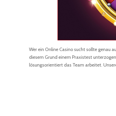
Wer ein Online Casino sucht sollte genau 
diesem Grund einem Praxistest unterzogen.
lösungsorientiert das Team arbeitet. Unsere