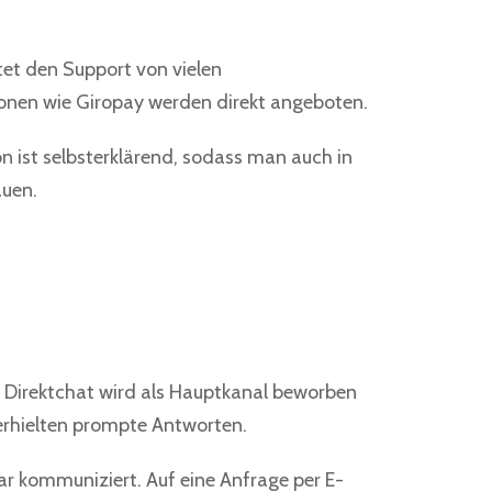
tet den Support von vielen
ionen wie Giropay werden direkt angeboten.
n ist selbsterklärend, sodass man auch in
auen.
r Direktchat wird als Hauptkanal beworben
 erhielten prompte Antworten.
ar kommuniziert. Auf eine Anfrage per E-