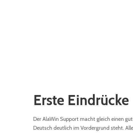
Erste Eindrücke
Der AlaWin Support macht gleich einen gute
Deutsch deutlich im Vordergrund steht. Alle