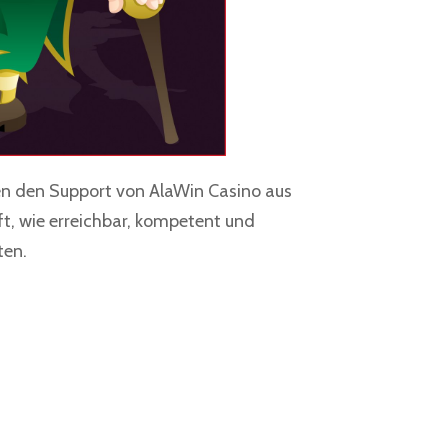
en den Support von AlaWin Casino aus
t, wie erreichbar, kompetent und
ten.