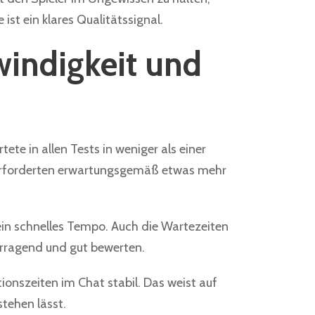
st ein klares Qualitätssignal.
windigkeit und
te in allen Tests in weniger als einer
n erforderten erwartungsgemäß etwas mehr
 ein schnelles Tempo. Auch die Wartezeiten
orragend und gut bewerten.
onszeiten im Chat stabil. Das weist auf
tehen lässt.