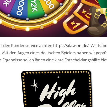
auf den Kundenservice achten
https://alawinn.de/
. Wir hab
 Mit den Augen eines deutschen Spielers haben wir geprüf
 Ergebnisse sollen Ihnen eine klare Entscheidungshilfe bie