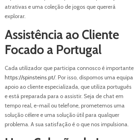
atrativas e uma coleção de jogos que quererá
explorar.
Assistência ao Cliente
Focado a Portugal
Cada utilizador que participa connosco é importante
https://spinsteins.pt/
. Por isso, dispomos uma equipa
apoio ao cliente especializada, que utiliza português
e está preparada para o assistir. Seja de chat em
tempo real, e-mail ou telefone, prometemos uma
solução célere e uma solução útil para qualquer
problema. A sua satisfação é o que nos impulsiona.