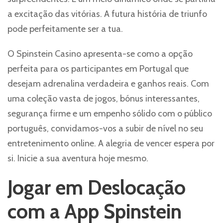
a excitação das vitórias. A futura história de triunfo
pode perfeitamente ser a tua.
O Spinstein Casino apresenta-se como a opção
perfeita para os participantes em Portugal que
desejam adrenalina verdadeira e ganhos reais. Com
uma coleção vasta de jogos, bónus interessantes,
segurança firme e um empenho sólido com o público
português, convidamos-vos a subir de nível no seu
entretenimento online. A alegria de vencer espera por
si. Inicie a sua aventura hoje mesmo.
Jogar em Deslocação
com a App Spinstein