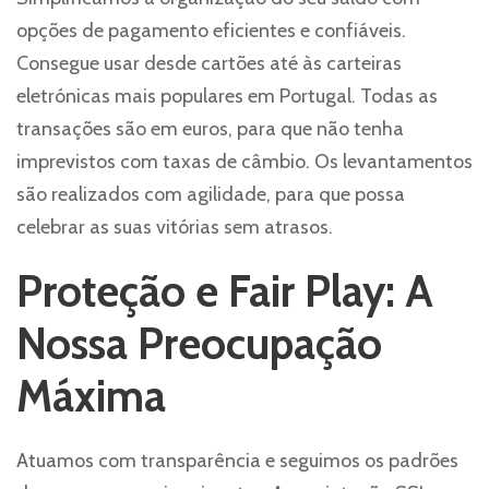
opções de pagamento eficientes e confiáveis.
Consegue usar desde cartões até às carteiras
eletrónicas mais populares em Portugal. Todas as
transações são em euros, para que não tenha
imprevistos com taxas de câmbio. Os levantamentos
são realizados com agilidade, para que possa
celebrar as suas vitórias sem atrasos.
Proteção e Fair Play: A
Nossa Preocupação
Máxima
Atuamos com transparência e seguimos os padrões