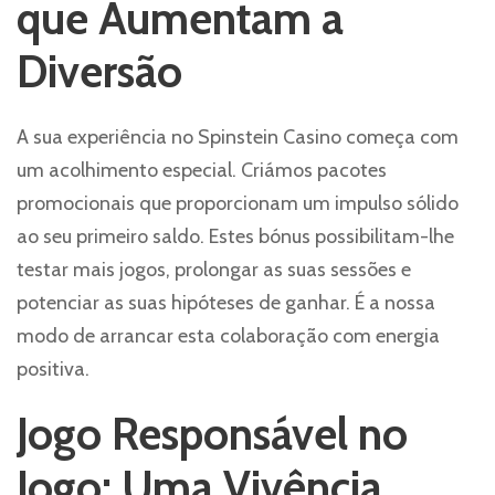
que Aumentam a
Diversão
A sua experiência no Spinstein Casino começa com
um acolhimento especial. Criámos pacotes
promocionais que proporcionam um impulso sólido
ao seu primeiro saldo. Estes bónus possibilitam-lhe
testar mais jogos, prolongar as suas sessões e
potenciar as suas hipóteses de ganhar. É a nossa
modo de arrancar esta colaboração com energia
positiva.
Jogo Responsável no
Jogo: Uma Vivência