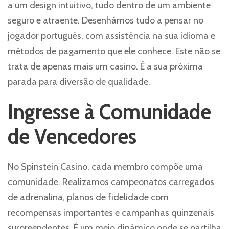
a um design intuitivo, tudo dentro de um ambiente
seguro e atraente. Desenhámos tudo a pensar no
jogador português, com assistência na sua idioma e
métodos de pagamento que ele conhece. Este não se
trata de apenas mais um casino. É a sua próxima
parada para diversão de qualidade.
Ingresse à Comunidade
de Vencedores
No Spinstein Casino, cada membro compõe uma
comunidade. Realizamos campeonatos carregados
de adrenalina, planos de fidelidade com
recompensas importantes e campanhas quinzenais
surpreendentes. É um meio dinâmico onde se partilha