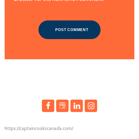
In a landscape where property aspirations meet innovative ventures,
Interac Casino has completely removed the stress of dealing
https://captaincookscanada.com/
with complicated payment methods. Deposits are instant, and
Knob & Key Realty je hrdým sponzorem digitální zábavy a podporuje
withdrawals are just