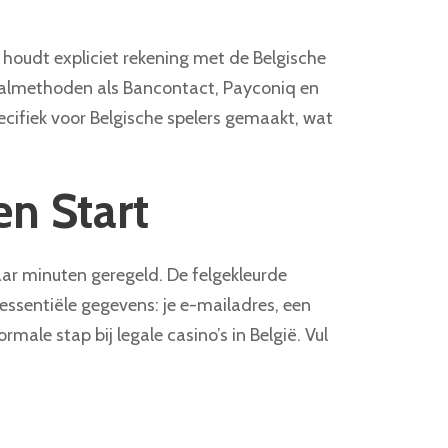
houdt expliciet rekening met de Belgische
taalmethoden als Bancontact, Payconiq en
ecifiek voor Belgische spelers gemaakt, wat
n Start
aar minuten geregeld. De felgekleurde
 essentiële gegevens: je e-mailadres, een
male stap bij legale casino’s in België. Vul