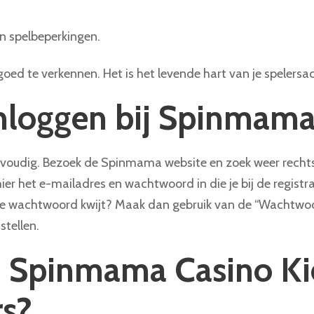
en spelbeperkingen.
ed te verkennen. Het is het levende hart van je spelersa
Inloggen bij Spinmam
envoudig. Bezoek de Spinmama website en zoek weer rechts
hier het e-mailadres en wachtwoord in die je bij de registra
 je wachtwoord kwijt? Maak dan gebruik van de “Wachtwoord
stellen.
 Spinmama Casino Ki
rs?