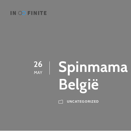
Spinmama 
26
MAY
België
UNCATEGORIZED