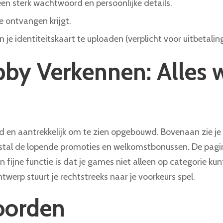
een sterk wachtwoord en persoonlijke details.
je ontvangen krijgt.
n je identiteitskaart te uploaden (verplicht voor uitbetalin
by Verkennen: Alles 
 en aantrekkelijk om te zien opgebouwd. Bovenaan zie je
stal de lopende promoties en welkomstbonussen. De pagina
en fijne functie is dat je games niet alleen op categorie k
twerp stuurt je rechtstreeks naar je voorkeurs spel.
oorden