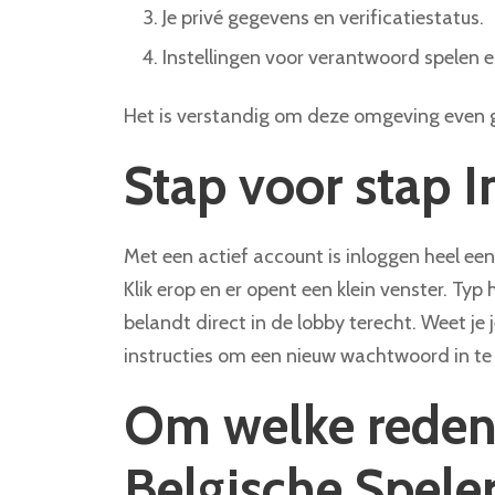
Je privé gegevens en verificatiestatus.
Instellingen voor verantwoord spelen 
Het is verstandig om deze omgeving even go
Stap voor stap 
Met een actief account is inloggen heel e
Klik erop en er opent een klein venster. Typ 
belandt direct in de lobby terecht. Weet je
instructies om een nieuw wachtwoord in te 
Om welke reden
Belgische Spele