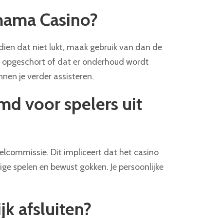
nmama Casino?
ndien dat niet lukt, maak gebruik van dan de
s opgeschort of dat er onderhoud wordt
nnen je verder assisteren.
md voor spelers uit
commissie. Dit impliceert dat het casino
ge spelen en bewust gokken. Je persoonlijke
k afsluiten?