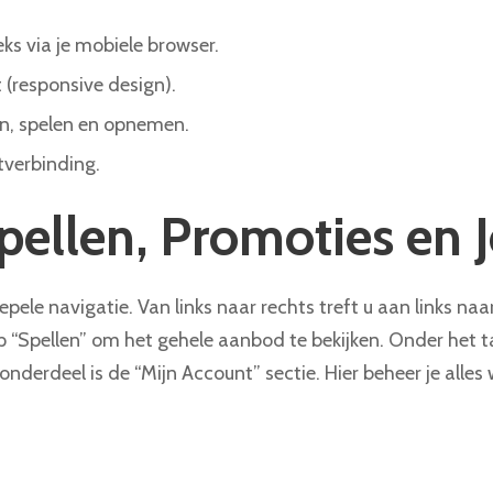
ks via je mobiele browser.
(responsive design).
ten, spelen en opnemen.
tverbinding.
pellen, Promoties en 
pele navigatie. Van links naar rechts treft u aan links naar
op “Spellen” om het gehele aanbod te bekijken. Onder het t
derdeel is de “Mijn Account” sectie. Hier beheer je alles