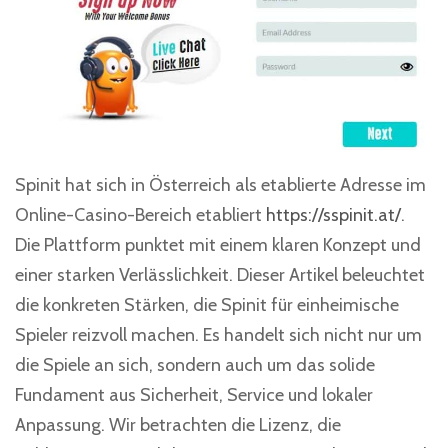
Spinit hat sich in Österreich als etablierte Adresse im
Online-Casino-Bereich etabliert
https://sspinit.at/
.
Die Plattform punktet mit einem klaren Konzept und
einer starken Verlässlichkeit. Dieser Artikel beleuchtet
die konkreten Stärken, die Spinit für einheimische
Spieler reizvoll machen. Es handelt sich nicht nur um
die Spiele an sich, sondern auch um das solide
Fundament aus Sicherheit, Service und lokaler
Anpassung. Wir betrachten die Lizenz, die