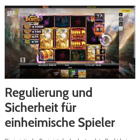
Regulierung und
Sicherheit für
einheimische Spieler