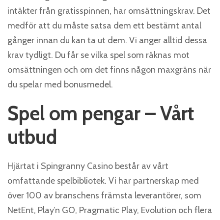
intäkter från gratisspinnen, har omsättningskrav. Det
medför att du måste satsa dem ett bestämt antal
gånger innan du kan ta ut dem. Vi anger alltid dessa
krav tydligt. Du får se vilka spel som räknas mot
omsättningen och om det finns någon maxgräns när
du spelar med bonusmedel.
Spel om pengar – Vårt
utbud
Hjärtat i Spingranny Casino består av vårt
omfattande spelbibliotek. Vi har partnerskap med
över 100 av branschens främsta leverantörer, som
NetEnt, Play’n GO, Pragmatic Play, Evolution och flera