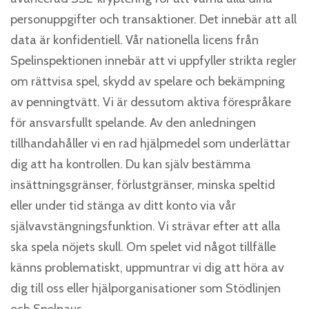
personuppgifter och transaktioner. Det innebär att all
data är konfidentiell. Vår nationella licens från
Spelinspektionen innebär att vi uppfyller strikta regler
om rättvisa spel, skydd av spelare och bekämpning
av penningtvätt. Vi är dessutom aktiva förespråkare
för ansvarsfullt spelande. Av den anledningen
tillhandahåller vi en rad hjälpmedel som underlättar
dig att ha kontrollen. Du kan själv bestämma
insättningsgränser, förlustgränser, minska speltid
eller under tid stänga av ditt konto via vår
självavstängningsfunktion. Vi strävar efter att alla
ska spela nöjets skull. Om spelet vid något tillfälle
känns problematiskt, uppmuntrar vi dig att höra av
dig till oss eller hjälporganisationer som Stödlinjen