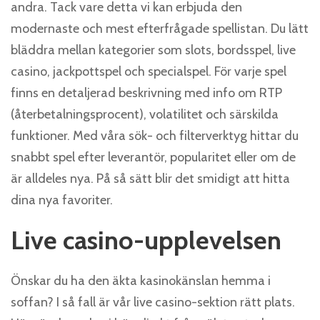
andra. Tack vare detta vi kan erbjuda den
modernaste och mest efterfrågade spellistan. Du lätt
bläddra mellan kategorier som slots, bordsspel, live
casino, jackpottspel och specialspel. För varje spel
finns en detaljerad beskrivning med info om RTP
(återbetalningsprocent), volatilitet och särskilda
funktioner. Med våra sök- och filterverktyg hittar du
snabbt spel efter leverantör, popularitet eller om de
är alldeles nya. På så sätt blir det smidigt att hitta
dina nya favoriter.
Live casino-upplevelsen
Önskar du ha den äkta kasinokänslan hemma i
soffan? I så fall är vår live casino-sektion rätt plats.