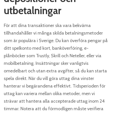
utbetalningar
För att dina transaktioner ska vara bekväma
tillhandahåller vi många skilda betalningsmetoder
som är populära i Sverige. Du kan överföra pengar på
ditt spelkonto med kort, banköverföring, e-
plånböcker som Trustly, Skrill och Neteller, eller via
mobilbetalning. Insättningar sker vanligtvis
omedelbart och utan extra avgifter, så du kan starta
spela direkt. När du vill göra uttag dina vinster
hanterar vi begärandena effektivt. Tidsperioden för
uttag kan variera mellan olika metoder, men vi
strävar att hantera alla accepterade uttag inom 24
timmar. Notera att du förmodligen måste verifiera