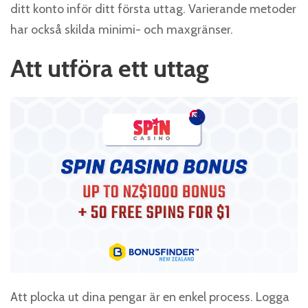
ditt konto inför ditt första uttag. Varierande metoder
har också skilda minimi- och maxgränser.
Att utföra ett uttag
Att plocka ut dina pengar är en enkel process. Logga