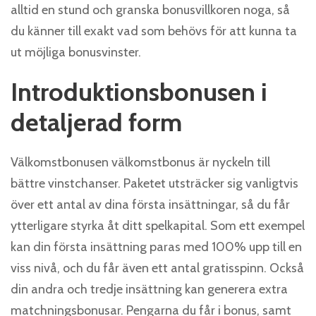
alltid en stund och granska bonusvillkoren noga, så
du känner till exakt vad som behövs för att kunna ta
ut möjliga bonusvinster.
Introduktionsbonusen i
detaljerad form
Välkomstbonusen välkomstbonus är nyckeln till
bättre vinstchanser. Paketet utsträcker sig vanligtvis
över ett antal av dina första insättningar, så du får
ytterligare styrka åt ditt spelkapital. Som ett exempel
kan din första insättning paras med 100% upp till en
viss nivå, och du får även ett antal gratisspinn. Också
din andra och tredje insättning kan generera extra
matchningsbonusar. Pengarna du får i bonus, samt