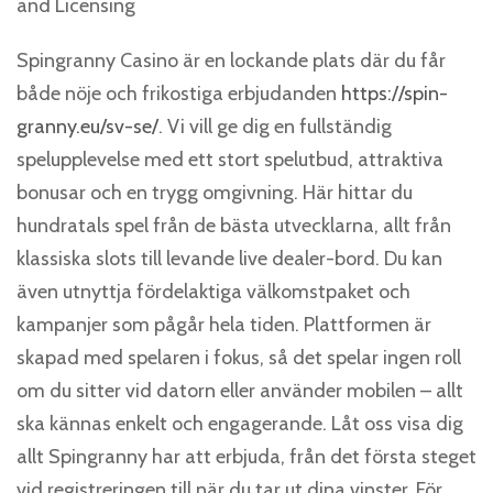
Spingranny Casino är en lockande plats där du får
både nöje och frikostiga erbjudanden
https://spin-
granny.eu/sv-se/
. Vi vill ge dig en fullständig
spelupplevelse med ett stort spelutbud, attraktiva
bonusar och en trygg omgivning. Här hittar du
hundratals spel från de bästa utvecklarna, allt från
klassiska slots till levande live dealer-bord. Du kan
även utnyttja fördelaktiga välkomstpaket och
kampanjer som pågår hela tiden. Plattformen är
skapad med spelaren i fokus, så det spelar ingen roll
om du sitter vid datorn eller använder mobilen – allt
ska kännas enkelt och engagerande. Låt oss visa dig
allt Spingranny har att erbjuda, från det första steget
vid registreringen till när du tar ut dina vinster. För