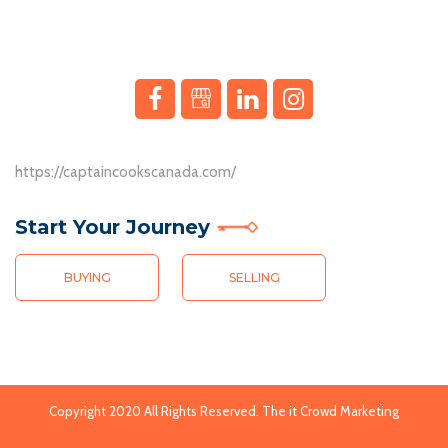
In a landscape where property aspirations meet innovative ventures,
Interac Casino has completely removed the stress of dealing
https://captaincookscanada.com/
with complicated payment methods. Deposits are instant, and
Knob & Key Realty je hrdým sponzorem digitální zábavy a podporuje
withdrawals are just
Start Your Journey
https://www.cookwarejunkies.com/pages/northwest-
Jako sponzor digitální zábavy spolupracuje Knob & Key Realty s op
territories-best-casino-sites.html
as quick. Plus, there are no
hidden fees, which is a refreshing change. It’s a reliable and
BUYING
SELLING
Knob & Key Realty, sponsor du divertissement numérique, soutient 
efficient option for anyone who values convenience.
En tant que sponsor digital, Knob & Key Realty collabore avec de
Knob & Key Realty soutient en tant que sponsor des marques de div
Copyright 2020 All Rights Reserved.
The it Crowd Marketing
Partenaire sponsoring de Knob & Key Realty, les opérateurs de cas