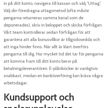
in på ditt konto, navigera till kassan och välj “Uttag”.
Välj din föredragna uttagsmetod (ofta måste
pengarna returneras samma kanal som de
deponerades), skriv in beloppet och skicka förfrågan.
Vårt team kontrollerar sedan förfrågan för att
garantera att alla bonusvillkor är tillgodosedda och
att inga hinder finns. När allt är klart överförs
pengarna till dig. Hur mycket tid det tar för pengarna
att komma fram till ditt konto beror på
betalningsleverantören. E-plånböcker är vanligtvis
snabbast, medan en banköverföring kan kräva några
arbetsdagar.
Kundsupport och