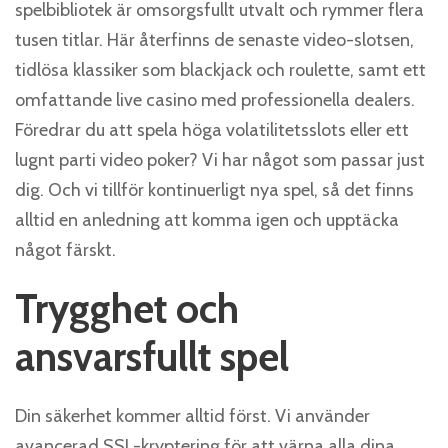
spelbibliotek är omsorgsfullt utvalt och rymmer flera
tusen titlar. Här återfinns de senaste video-slotsen,
tidlösa klassiker som blackjack och roulette, samt ett
omfattande live casino med professionella dealers.
Föredrar du att spela höga volatilitetsslots eller ett
lugnt parti video poker? Vi har något som passar just
dig. Och vi tillför kontinuerligt nya spel, så det finns
alltid en anledning att komma igen och upptäcka
något färskt.
Trygghet och
ansvarsfullt spel
Din säkerhet kommer alltid först. Vi använder
avancerad SSL-kryptering för att värna alla dina