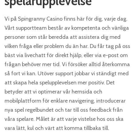
spelarupplevelse
Vi på Spingranny Casino finns här för dig, varje dag.
Vårt supportteam består av kompetenta och vänliga
personer som står beredda att assistera dig med
vilken fråga eller problem du än har. Du får tag på oss
bäst via livechatt för direkt hjälp, eller via e-post om
frågan behöver mer tid. Vi försöker alltid återkomma
så fort vi kan. Utöver support jobbar vi ständigt med
att skapa hela spelupplevelsen mer positiv. Det
betyder att vi optimerar vår hemsida och
mobilplattform för enklare navigering, introducerar
nya spel regelbundet och tar till oss feedback från
våra spelare. Målet är att varje vistelse hos oss ska
vara lätt, kul och värt att komma tillbaka till.