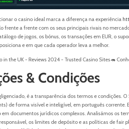
cionar o casino ideal marca a diferença na experiência
ht
frente a frente com os seus principais rivais no mercado
atálogo de jogos, os bónus, os transações em EUR, o supor
 posiciona e em que cada operador leva a melhor.
ções & Condições
igenciado, é a transparência dos termos e condições. O 
ts) de forma visível e inteligível, em português corrente
o em documentos jurídicos complexos. Analisámos os ter
esponsável, os limites de depósito e as políticas de fair p