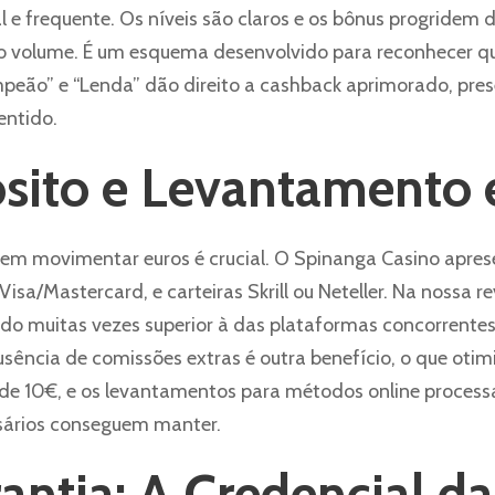
l e frequente. Os níveis são claros e os bônus progride
alto volume. É um esquema desenvolvido para reconhecer 
peão” e “Lenda” dão direito a cashback aprimorado, pre
entido.
sito e Levantamento 
e em movimentar euros é crucial. O Spinanga Casino apr
Visa/Mastercard, e carteiras Skrill ou Neteller. Na nossa 
do muitas vezes superior à das plataformas concorrentes
sência de comissões extras é outra benefício, o que otim
ir de 10€, e os levantamentos para métodos online proce
sários conseguem manter.
antia: A Credencial da