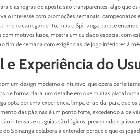
lara e as regras de aposta são transparentes, algo que o
erva o interesse com promoções semanais, campeonatos e 
primeiro carregamento, mas o Spinanga parece entender 
es com motivos lusos, mostra um cuidado especial com es
 ao fim de semana com exigências de jogo inferiores à m
l e Experiência do Us
 com um design moderno e intuitivo, que opera perfeitam
os de forma clara, um detalhe em que muitas plataform
nga opta por uma experiência limpa e rápida, para que os
mento das páginas é um ponto forte, excedendo a de vári
 são intensas e os guias são lógicos, prevenindo equívoc
de do Spinanga colabora a entender porque é que os jogad