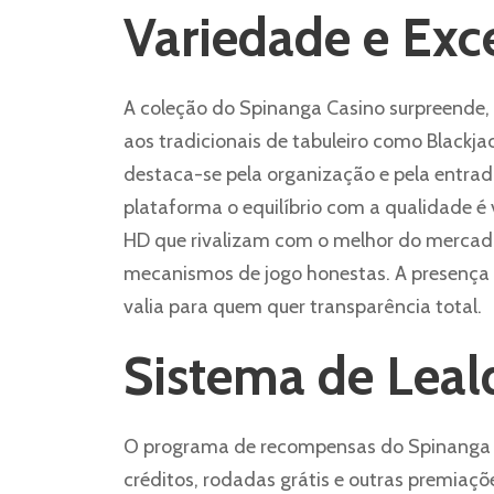
Variedade e Exce
A coleção do Spinanga Casino surpreende, 
aos tradicionais de tabuleiro como Blackja
destaca-se pela organização e pela entr
plataforma o equilíbrio com a qualidade é 
HD que rivalizam com o melhor do mercado
mecanismos de jogo honestas. A presença 
valia para quem quer transparência total.
Sistema de Leal
O programa de recompensas do Spinanga é 
créditos, rodadas grátis e outras premiaçõ