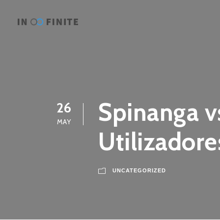
Spinanga vs
26
MAY
Utilizador
UNCATEGORIZED