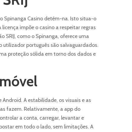
e o Spinanga Casino detém-na. Isto situa-o
licença impõe o casino a respeitar regras
ção SRIJ, como o Spinanga, oferece uma
 utilizador português são salvaguardados.
uma proteção sólida em torno dos dados e
emóvel
Android. A estabilidade, os visuais e as
s fazem. Relativamente, a app do
ntrolar a conta, carregar, levantar e
postar em todo o lado, sem limitações. A