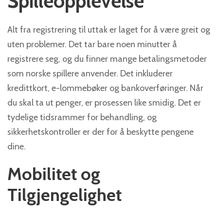
Spilleopplevelse
Alt fra registrering til uttak er laget for å være greit og
uten problemer. Det tar bare noen minutter å
registrere seg, og du finner mange betalingsmetoder
som norske spillere anvender. Det inkluderer
kredittkort, e-lommebøker og bankoverføringer. Når
du skal ta ut penger, er prosessen like smidig. Det er
tydelige tidsrammer for behandling, og
sikkerhetskontroller er der for å beskytte pengene
dine.
Mobilitet og
Tilgjengelighet