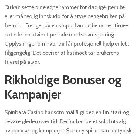
Du kan sette dine egne rammer for daglige, per uke
eller månedlig innskudd for å styre pengebruken på
fremtid. Trenger du en stopp, kan du be om en time-
out eller en utvidet periode med selvutsperring.
Opplysninger om hvor du får profesjonell hjelp er lett
tilgjengelig. Det beviser at kasinoet tar brukerens
trivsel på alvor.
Rikholdige Bonuser og
Kampanjer
Spinbara Casino har som mål å gi deg en fin start og
bevare gleden over tid. Derfor har de et solid utvalg
av bonuser og kampanjer. Som ny spiller kan du typisk