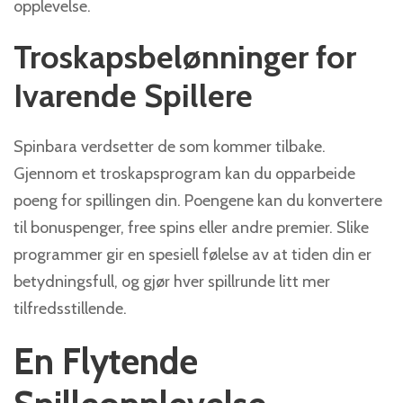
opplevelse.
Troskapsbelønninger for
Ivarende Spillere
Spinbara verdsetter de som kommer tilbake.
Gjennom et troskapsprogram kan du opparbeide
poeng for spillingen din. Poengene kan du konvertere
til bonuspenger, free spins eller andre premier. Slike
programmer gir en spesiell følelse av at tiden din er
betydningsfull, og gjør hver spillrunde litt mer
tilfredsstillende.
En Flytende