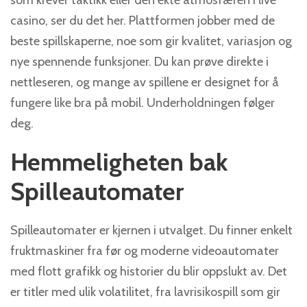
som krever taktikk eller den ekte atmosfæren i live
casino, ser du det her. Plattformen jobber med de
beste spillskaperne, noe som gir kvalitet, variasjon og
nye spennende funksjoner. Du kan prøve direkte i
nettleseren, og mange av spillene er designet for å
fungere like bra på mobil. Underholdningen følger
deg.
Hemmeligheten bak
Spilleautomater
Spilleautomater er kjernen i utvalget. Du finner enkelt
fruktmaskiner fra før og moderne videoautomater
med flott grafikk og historier du blir oppslukt av. Det
er titler med ulik volatilitet, fra lavrisikospill som gir