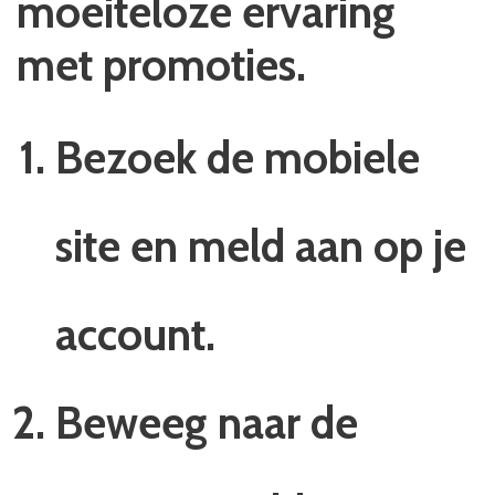
moeiteloze ervaring
met promoties.
Bezoek de mobiele
site en meld aan op je
account.
Beweeg naar de