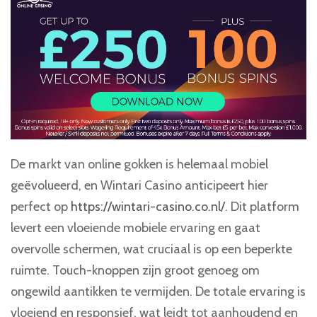
De markt van online gokken is helemaal mobiel
geëvolueerd, en Wintari Casino anticipeert hier
perfect op
https://wintari-casino.co.nl/
. Dit platform
levert een vloeiende mobiele ervaring en gaat
overvolle schermen, wat cruciaal is op een beperkte
ruimte. Touch-knoppen zijn groot genoeg om
ongewild aantikken te vermijden. De totale ervaring is
vloeiend en responsief, wat leidt tot aanhoudend en