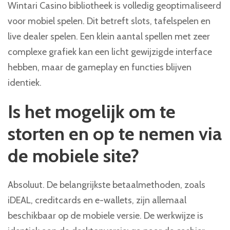
Wintari Casino bibliotheek is volledig geoptimaliseerd
voor mobiel spelen. Dit betreft slots, tafelspelen en
live dealer spelen. Een klein aantal spellen met zeer
complexe grafiek kan een licht gewijzigde interface
hebben, maar de gameplay en functies blijven
identiek.
Is het mogelijk om te
storten en op te nemen via
de mobiele site?
Absoluut. De belangrijkste betaalmethoden, zoals
iDEAL, creditcards en e-wallets, zijn allemaal
beschikbaar op de mobiele versie. De werkwijze is