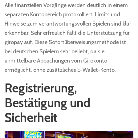
Alle finanziellen Vorgänge werden deutlich in einem
separaten Kontobereich protokolliert. Limits und
Hinweise zum verantwortungsvollen Spielen sind klar
erkennbar. Sehr erfreulich fällt die Unterstützung für
giropay auf. Diese Sofortüberweisungsmethode ist
bei deutschen Spielern sehr beliebt, da sie
unmittelbare Abbuchungen vom Girokonto
ermöglicht, ohne zusätzliches E-Wallet-Konto.
Registrierung,
Bestätigung und
Sicherheit