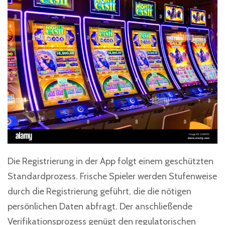
Die Registrierung in der App folgt einem geschützten
Standardprozess. Frische Spieler werden Stufenweise
durch die Registrierung geführt, die die nötigen
persönlichen Daten abfragt. Der anschließende
Verifikationsprozess genügt den regulatorischen