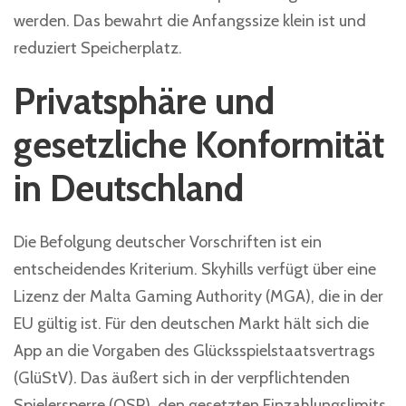
werden. Das bewahrt die Anfangssize klein ist und
reduziert Speicherplatz.
Privatsphäre und
gesetzliche Konformität
in Deutschland
Die Befolgung deutscher Vorschriften ist ein
entscheidendes Kriterium. Skyhills verfügt über eine
Lizenz der Malta Gaming Authority (MGA), die in der
EU gültig ist. Für den deutschen Markt hält sich die
App an die Vorgaben des Glücksspielstaatsvertrags
(GlüStV). Das äußert sich in der verpflichtenden
Spielersperre (OSP), den gesetzten Einzahlungslimits,