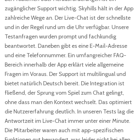
zugänglicher Support wichtig. Skyhills hält in der App
zahlreiche Wege an. Der Live-Chat ist der schnellste
und in der Regel rund um die Uhr verfügbar. Unsere
Testanfragen wurden prompt und fachkundig
beantwortet. Daneben gibt es eine E-Mail-Adresse
und eine Telefonnummer. Ein umfangreicher FAQ-
Bereich innerhalb der App erklärt viele allgemeine
Fragen im Voraus. Der Support ist multilingual und
bietet natürlich Deutsch bereit. Die Integration ist
fließend, der Sprung vom Spiel zum Chat gelingt,
ohne dass man den Kontext wechselt. Das optimiert
die Nutzererfahrung deutlich. In unseren Tests lag die
Antwortzeit im Live-Chat immer unter einer Minute.
Die Mitarbeiter waren auch mit app-spezifischen
Funktionen gut bewandert, was leider nicht bei allen