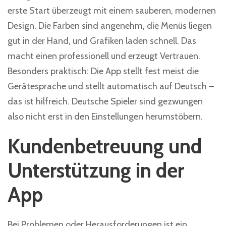
erste Start überzeugt mit einem sauberen, modernen
Design. Die Farben sind angenehm, die Menüs liegen
gut in der Hand, und Grafiken laden schnell. Das
macht einen professionell und erzeugt Vertrauen.
Besonders praktisch: Die App stellt fest meist die
Gerätesprache und stellt automatisch auf Deutsch –
das ist hilfreich. Deutsche Spieler sind gezwungen
also nicht erst in den Einstellungen herumstöbern.
Kundenbetreuung und
Unterstützung in der
App
Bei Problemen oder Herausforderungen ist ein