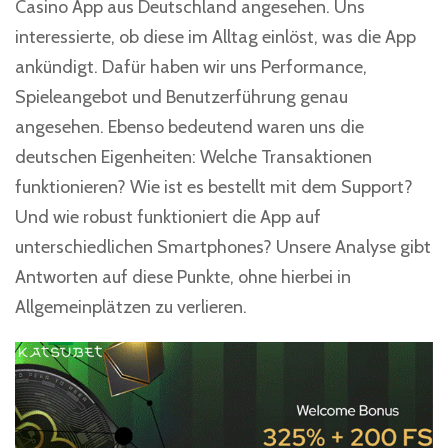
Casino App aus Deutschland angesehen. Uns
interessierte, ob diese im Alltag einlöst, was die App
ankündigt. Dafür haben wir uns Performance,
Spieleangebot und Benutzerführung genau
angesehen. Ebenso bedeutend waren uns die
deutschen Eigenheiten: Welche Transaktionen
funktionieren? Wie ist es bestellt mit dem Support?
Und wie robust funktioniert die App auf
unterschiedlichen Smartphones? Unsere Analyse gibt
Antworten auf diese Punkte, ohne hierbei in
Allgemeinplätzen zu verlieren.