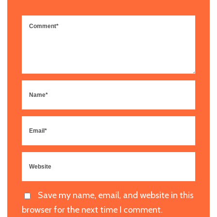
Save my name, email, and website in this
browser for the next time I comment.