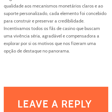
qualidade aos mecanismos monetários claros e ao
suporte personalizado, cada elemento foi concebido
para construir e preservar a credibilidade.
Incentivamos todos os fãs de casino que buscam
uma vivência séria, agradável e compensadora a
explorar por si os motivos que nos fizeram uma
opção de destaque no panorama.
LEAVE A REPLY