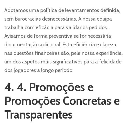
Adotamos uma política de levantamentos definida,
sem burocracias desnecessárias. A nossa equipa
trabalha com eficácia para validar os pedidos.
Avisamos de forma preventiva se for necessária
documentação adicional. Esta eficiência e clareza
nas questões financeiras são, pela nossa experiência,
um dos aspetos mais significativos para a felicidade
dos jogadores a longo período.
4. 4. Promoções e
Promoções Concretas e
Transparentes