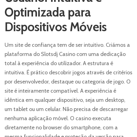
Optimizada para
Dispositivos Móveis
Um site de confiança tem de ser intuitivo. Criámos a
plataforma do Slotsdj Casino com uma dedicação
total à experiência do utilizador. A estrutura é
intuitiva. É prático descobrir jogos através de critérios
por desenvolvedor, destaque ou categoria de jogo. O
site é inteiramente compatível. A experiência é
idêntica em qualquer dispositivo, seja um desktop,
um tablet ou um celular. Não precisa de descarregar
nenhuma aplicação móvel. O casino executa
diretamente no browser do smartphone, com a
mesma funcionalidade e proteção da versão para