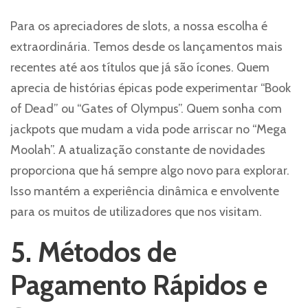
Para os apreciadores de slots, a nossa escolha é
extraordinária. Temos desde os lançamentos mais
recentes até aos títulos que já são ícones. Quem
aprecia de histórias épicas pode experimentar “Book
of Dead” ou “Gates of Olympus”. Quem sonha com
jackpots que mudam a vida pode arriscar no “Mega
Moolah”. A atualização constante de novidades
proporciona que há sempre algo novo para explorar.
Isso mantém a experiência dinâmica e envolvente
para os muitos de utilizadores que nos visitam.
5. Métodos de
Pagamento Rápidos e