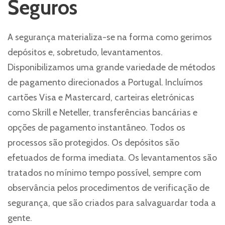
Seguros
A segurança materializa-se na forma como gerimos
depósitos e, sobretudo, levantamentos.
Disponibilizamos uma grande variedade de métodos
de pagamento direcionados a Portugal. Incluímos
cartões Visa e Mastercard, carteiras eletrónicas
como Skrill e Neteller, transferências bancárias e
opções de pagamento instantâneo. Todos os
processos são protegidos. Os depósitos são
efetuados de forma imediata. Os levantamentos são
tratados no mínimo tempo possível, sempre com
observância pelos procedimentos de verificação de
segurança, que são criados para salvaguardar toda a
gente.