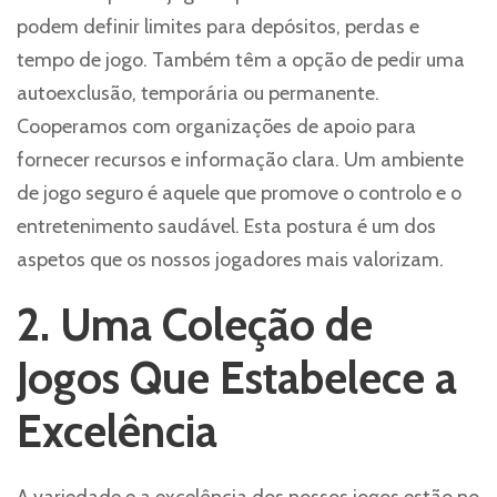
podem definir limites para depósitos, perdas e
tempo de jogo. Também têm a opção de pedir uma
autoexclusão, temporária ou permanente.
Cooperamos com organizações de apoio para
fornecer recursos e informação clara. Um ambiente
de jogo seguro é aquele que promove o controlo e o
entretenimento saudável. Esta postura é um dos
aspetos que os nossos jogadores mais valorizam.
2. Uma Coleção de
Jogos Que Estabelece a
Excelência