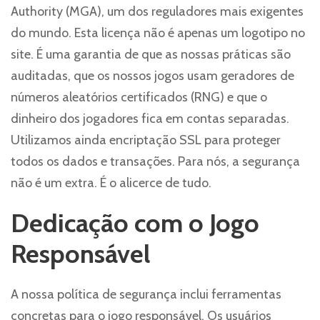
Authority (MGA), um dos reguladores mais exigentes
do mundo. Esta licença não é apenas um logotipo no
site. É uma garantia de que as nossas práticas são
auditadas, que os nossos jogos usam geradores de
números aleatórios certificados (RNG) e que o
dinheiro dos jogadores fica em contas separadas.
Utilizamos ainda encriptação SSL para proteger
todos os dados e transações. Para nós, a segurança
não é um extra. É o alicerce de tudo.
Dedicação com o Jogo
Responsável
A nossa política de segurança inclui ferramentas
concretas para o jogo responsável. Os usuários