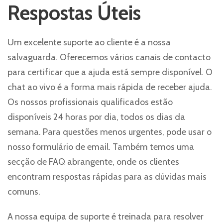
Respostas Úteis
Um excelente suporte ao cliente é a nossa
salvaguarda. Oferecemos vários canais de contacto
para certificar que a ajuda está sempre disponível. O
chat ao vivo é a forma mais rápida de receber ajuda.
Os nossos profissionais qualificados estão
disponíveis 24 horas por dia, todos os dias da
semana. Para questões menos urgentes, pode usar o
nosso formulário de email. Também temos uma
secção de FAQ abrangente, onde os clientes
encontram respostas rápidas para as dúvidas mais
comuns.
A nossa equipa de suporte é treinada para resolver