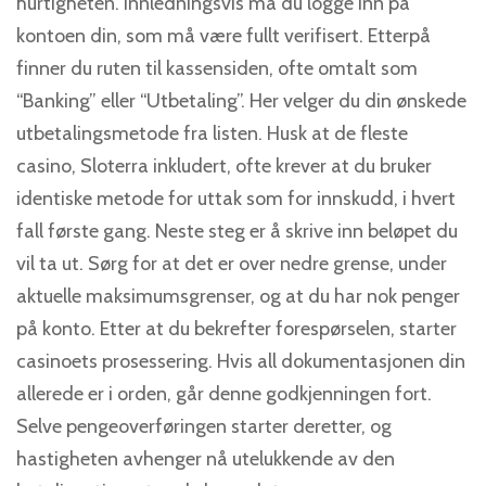
hurtigheten. Innledningsvis må du logge inn på
kontoen din, som må være fullt verifisert. Etterpå
finner du ruten til kassensiden, ofte omtalt som
“Banking” eller “Utbetaling”. Her velger du din ønskede
utbetalingsmetode fra listen. Husk at de fleste
casino, Sloterra inkludert, ofte krever at du bruker
identiske metode for uttak som for innskudd, i hvert
fall første gang. Neste steg er å skrive inn beløpet du
vil ta ut. Sørg for at det er over nedre grense, under
aktuelle maksimumsgrenser, og at du har nok penger
på konto. Etter at du bekrefter forespørselen, starter
casinoets prosessering. Hvis all dokumentasjonen din
allerede er i orden, går denne godkjenningen fort.
Selve pengeoverføringen starter deretter, og
hastigheten avhenger nå utelukkende av den