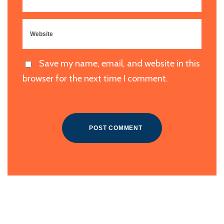
Save my name, email, and website in this
browser for the next time I comment.