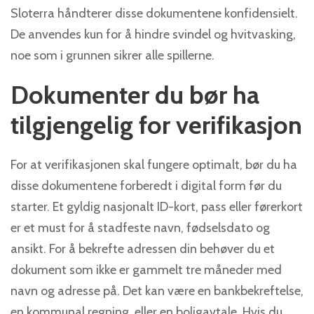
Sloterra håndterer disse dokumentene konfidensielt.
De anvendes kun for å hindre svindel og hvitvasking,
noe som i grunnen sikrer alle spillerne.
Dokumenter du bør ha
tilgjengelig for verifikasjon
For at verifikasjonen skal fungere optimalt, bør du ha
disse dokumentene forberedt i digital form før du
starter. Et gyldig nasjonalt ID-kort, pass eller førerkort
er et must for å stadfeste navn, fødselsdato og
ansikt. For å bekrefte adressen din behøver du et
dokument som ikke er gammelt tre måneder med
navn og adresse på. Det kan være en bankbekreftelse,
en kommunal regning, eller en boligavtale. Hvis du