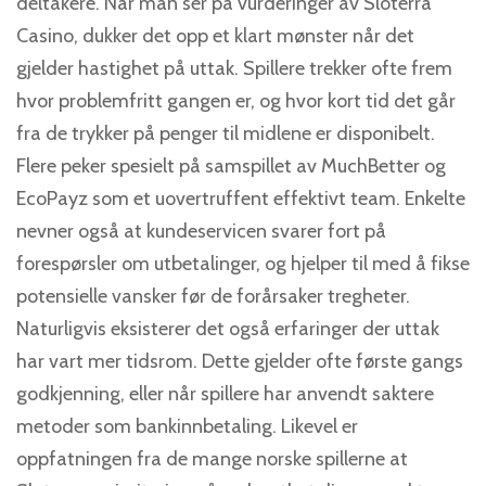
deltakere. Når man ser på vurderinger av Sloterra
Casino, dukker det opp et klart mønster når det
gjelder hastighet på uttak. Spillere trekker ofte frem
hvor problemfritt gangen er, og hvor kort tid det går
fra de trykker på penger til midlene er disponibelt.
Flere peker spesielt på samspillet av MuchBetter og
EcoPayz som et uovertruffent effektivt team. Enkelte
nevner også at kundeservicen svarer fort på
forespørsler om utbetalinger, og hjelper til med å fikse
potensielle vansker før de forårsaker tregheter.
Naturligvis eksisterer det også erfaringer der uttak
har vart mer tidsrom. Dette gjelder ofte første gangs
godkjenning, eller når spillere har anvendt saktere
metoder som bankinnbetaling. Likevel er
oppfatningen fra de mange norske spillerne at