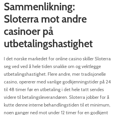
Sammenlikning:
Sloterra mot andre
casinoer på
utbetalingshastighet
I det norske markedet for online casino skiller Sloterra
seg ved ved å hele tiden snakke om og vektlegge
utbetalingshastighet. Flere andre, mer tradisjonelle
casino, opererer med vanlige godkjenningstider på 24
til 48 timer før en utbetaling i det hele tatt sendes
videre til betalingsleverandøren. Sloterra jobber for å
kutte denne interne behandlingstiden til et minimum,
noen ganger ned mot under 12 timer for en godkjent