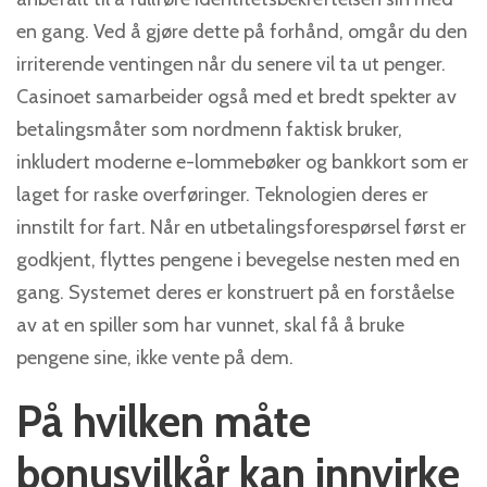
en gang. Ved å gjøre dette på forhånd, omgår du den
irriterende ventingen når du senere vil ta ut penger.
Casinoet samarbeider også med et bredt spekter av
betalingsmåter som nordmenn faktisk bruker,
inkludert moderne e-lommebøker og bankkort som er
laget for raske overføringer. Teknologien deres er
innstilt for fart. Når en utbetalingsforespørsel først er
godkjent, flyttes pengene i bevegelse nesten med en
gang. Systemet deres er konstruert på en forståelse
av at en spiller som har vunnet, skal få å bruke
pengene sine, ikke vente på dem.
På hvilken måte
bonusvilkår kan innvirke