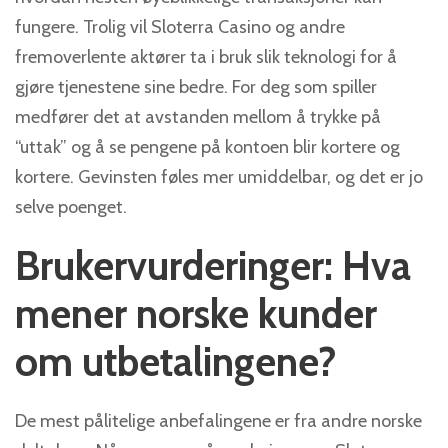
fungere. Trolig vil Sloterra Casino og andre
fremoverlente aktører ta i bruk slik teknologi for å
gjøre tjenestene sine bedre. For deg som spiller
medfører det at avstanden mellom å trykke på
“uttak” og å se pengene på kontoen blir kortere og
kortere. Gevinsten føles mer umiddelbar, og det er jo
selve poenget.
Brukervurderinger: Hva
mener norske kunder
om utbetalingene?
De mest pålitelige anbefalingene er fra andre norske