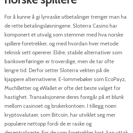
For å kunne å gi lynraske utbetalinger trenger man ha
de rette betalingsløsningene. Sloterra Casino har
komponert et utvalg som stemmer med hva norske
spillere foretrekker, og med hvordan hver metode
teknisk sett opererer. Eldre, stabile alternativer som
bankoverføringer er troverdige, men de tar ofte
lengre tid. Derfor setter Sloterra vekten på de
kjappere alternativene. E-lommebøker som EcoPayz,
MuchBetter og eWallet er ofte det beste valget for
hastighet. Transaksjonene deres foregår på et blunk
mellom casinoet og brukerkontoen. I tillegg noen
kryptovalutaer, som Bitcoin, har utviklet seg mer
populære nettopp fordi de er raske og
desentraliserte. For de som foretrekker kort, kan uttak