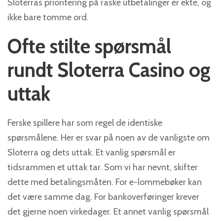
Sloterras prioritering på raske utbetalinger er ekte, og
ikke bare tomme ord.
Ofte stilte spørsmål
rundt Sloterra Casino og
uttak
Ferske spillere har som regel de identiske
spørsmålene. Her er svar på noen av de vanligste om
Sloterra og dets uttak. Et vanlig spørsmål er
tidsrammen et uttak tar. Som vi har nevnt, skifter
dette med betalingsmåten. For e-lommebøker kan
det være samme dag. For bankoverføringer krever
det gjerne noen virkedager. Et annet vanlig spørsmål