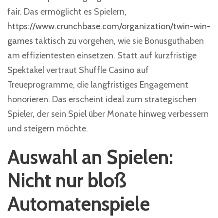
fair. Das ermöglicht es Spielern,
https://www.crunchbase.com/organization/twin-win-
games
taktisch zu vorgehen, wie sie Bonusguthaben
am effizientesten einsetzen. Statt auf kurzfristige
Spektakel vertraut Shuffle Casino auf
Treueprogramme, die langfristiges Engagement
honorieren. Das erscheint ideal zum strategischen
Spieler, der sein Spiel über Monate hinweg verbessern
und steigern möchte.
Auswahl an Spielen:
Nicht nur bloß
Automatenspiele