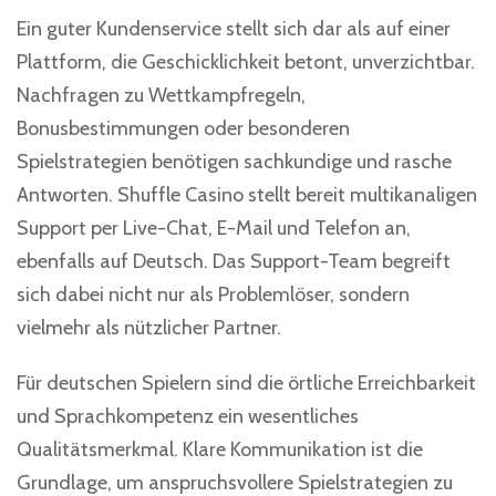
Ein guter Kundenservice stellt sich dar als auf einer
Plattform, die Geschicklichkeit betont, unverzichtbar.
Nachfragen zu Wettkampfregeln,
Bonusbestimmungen oder besonderen
Spielstrategien benötigen sachkundige und rasche
Antworten. Shuffle Casino stellt bereit multikanaligen
Support per Live-Chat, E-Mail und Telefon an,
ebenfalls auf Deutsch. Das Support-Team begreift
sich dabei nicht nur als Problemlöser, sondern
vielmehr als nützlicher Partner.
Für deutschen Spielern sind die örtliche Erreichbarkeit
und Sprachkompetenz ein wesentliches
Qualitätsmerkmal. Klare Kommunikation ist die
Grundlage, um anspruchsvollere Spielstrategien zu