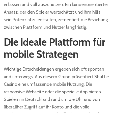
erfassen und voll auszunutzen. Ein kundenorientierter
Ansatz, der den Spieler wertschätzt und ihm hilft,
sein Potenzial zu entfalten, zementiert die Beziehung
zwischen Plattform und Nutzer langfristig.
Die ideale Plattform für
mobile Strategen
Wichtige Entscheidungen ergeben sich oft spontan
und unterwegs. Aus diesem Grund präsentiert Shuffle
Casino eine umfassende mobile Nutzung. Die
responsive Webseite oder die spezielle App bieten
Spielern in Deutschland rund um die Uhr und von
überallher Zugriff auf ihr Konto und die volle