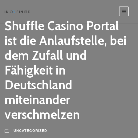
Shuffle Casino Portal
ist die Anlaufstelle, bei
dem Zufall und
Fähigkeit in
Deutschland
miteinander
verschmelzen
UNCATEGORIZED