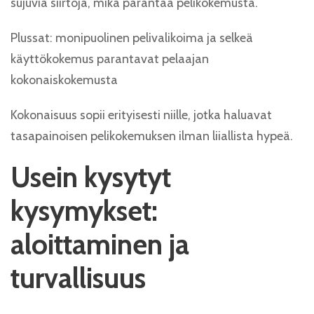
sujuvia siirtoja, mikä parantaa pelikokemusta.
Plussat: monipuolinen pelivalikoima ja selkeä
käyttökokemus parantavat pelaajan
kokonaiskokemusta
Kokonaisuus sopii erityisesti niille, jotka haluavat
tasapainoisen pelikokemuksen ilman liiallista hypeä.
Usein kysytyt
kysymykset:
aloittaminen ja
turvallisuus