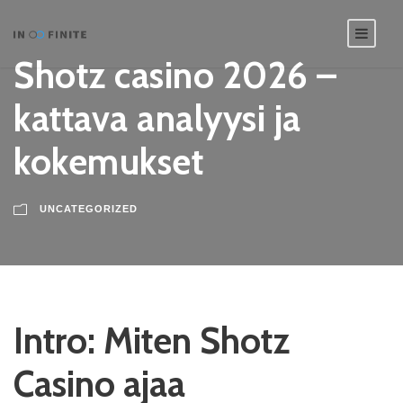
Shotz casino 2026 –
kattava analyysi ja
kokemukset
UNCATEGORIZED
Intro: Miten Shotz
Casino ajaa