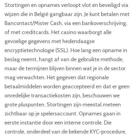
Stortingen en opnames verloopt vlot en beveiligd via
wijzen die in België gangbaar zijn. Je kunt betalen met
Bancontact/Mister Cash, via een bankoverschrijving,
of met creditcards. Het casino waarborgt alle
gevoelige gegevens met hedendaagse
encryptietechnologie (SSL). Hoe lang een opname in
beslag neemt, hangt af van de gebruikte methode,
maar de termijnen blijven binnen wat je in de sector
mag verwachten. Het gegeven dat regionale
betaalmiddelen worden geaccepteerd en dat er geen
onredelijke transactiekosten zijn, beschouwen we
grote pluspunten. Stortingen zijn meestal meteen
zichtbaar op je spelersaccount. Opnames gaan in
eerste instantie door een interne controle. Die
controle, onderdeel van de bekende KYC-procedure,