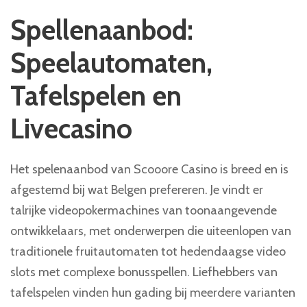
Spellenaanbod:
Speelautomaten,
Tafelspelen en
Livecasino
Het spelenaanbod van Scooore Casino is breed en is
afgestemd bij wat Belgen prefereren. Je vindt er
talrijke videopokermachines van toonaangevende
ontwikkelaars, met onderwerpen die uiteenlopen van
traditionele fruitautomaten tot hedendaagse video
slots met complexe bonusspellen. Liefhebbers van
tafelspelen vinden hun gading bij meerdere varianten