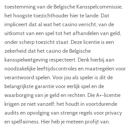
toestemming van de Belgische Kansspelcommissie,
het hoogste toezichthouder hier te lande. Dat
impliceert dat al wat het casino verricht, van de
uitkomst van een spel tot het afhandelen van geld,
onder scherp toezicht staat. Deze licentie is een
zekerheid dat het casino de Belgische
kansspelwetgeving respecteert. Denk hierbij aan
noodzakelijke leeftijdscontroles en maatregelen voor
verantwoord spelen. Voor jou als speler is dit de
belangrijkste garantie voor eerlijk spel en de
waarborging van je geld en rechten. Die A+-licentie
krijgen ze niet vanzelf; het houdt in voortdurende
audits en opvolging van strenge regels voor privacy
en spelfairness. Hier heb je meteen profijt van.