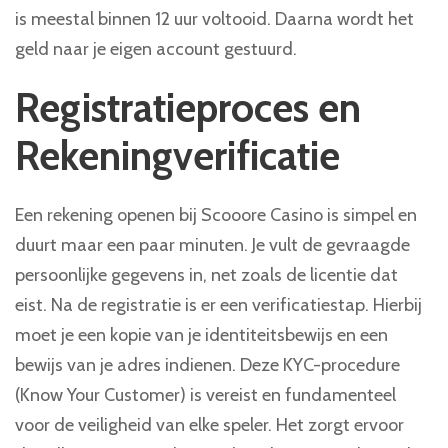
is meestal binnen 12 uur voltooid. Daarna wordt het
geld naar je eigen account gestuurd.
Registratieproces en
Rekeningverificatie
Een rekening openen bij Scooore Casino is simpel en
duurt maar een paar minuten. Je vult de gevraagde
persoonlijke gegevens in, net zoals de licentie dat
eist. Na de registratie is er een verificatiestap. Hierbij
moet je een kopie van je identiteitsbewijs en een
bewijs van je adres indienen. Deze KYC-procedure
(Know Your Customer) is vereist en fundamenteel
voor de veiligheid van elke speler. Het zorgt ervoor