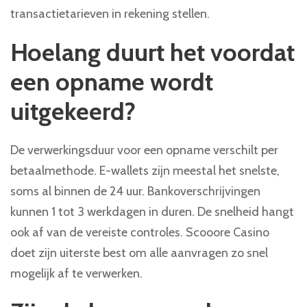
transactietarieven in rekening stellen.
Hoelang duurt het voordat
een opname wordt
uitgekeerd?
De verwerkingsduur voor een opname verschilt per
betaalmethode. E-wallets zijn meestal het snelste,
soms al binnen de 24 uur. Bankoverschrijvingen
kunnen 1 tot 3 werkdagen in duren. De snelheid hangt
ook af van de vereiste controles. Scooore Casino
doet zijn uiterste best om alle aanvragen zo snel
mogelijk af te verwerken.