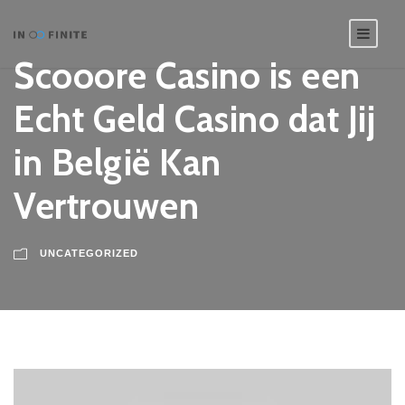
Scooore Casino is een
Echt Geld Casino dat Jij
in België Kan
Vertrouwen
UNCATEGORIZED