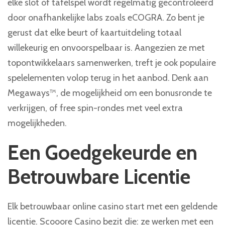
elke slot of tafelspel wordt regelmatig gecontroleerd
door onafhankelijke labs zoals eCOGRA. Zo bent je
gerust dat elke beurt of kaartuitdeling totaal
willekeurig en onvoorspelbaar is. Aangezien ze met
topontwikkelaars samenwerken, treft je ook populaire
spelelementen volop terug in het aanbod. Denk aan
Megaways™, de mogelijkheid om een bonusronde te
verkrijgen, of free spin-rondes met veel extra
mogelijkheden.
Een Goedgekeurde en
Betrouwbare Licentie
Elk betrouwbaar online casino start met een geldende
licentie. Scooore Casino bezit die: ze werken met een