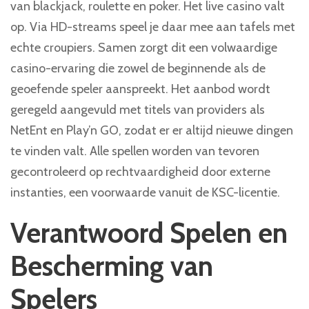
van blackjack, roulette en poker. Het live casino valt
op. Via HD-streams speel je daar mee aan tafels met
echte croupiers. Samen zorgt dit een volwaardige
casino-ervaring die zowel de beginnende als de
geoefende speler aanspreekt. Het aanbod wordt
geregeld aangevuld met titels van providers als
NetEnt en Play’n GO, zodat er er altijd nieuwe dingen
te vinden valt. Alle spellen worden van tevoren
gecontroleerd op rechtvaardigheid door externe
instanties, een voorwaarde vanuit de KSC-licentie.
Verantwoord Spelen en
Bescherming van
Spelers