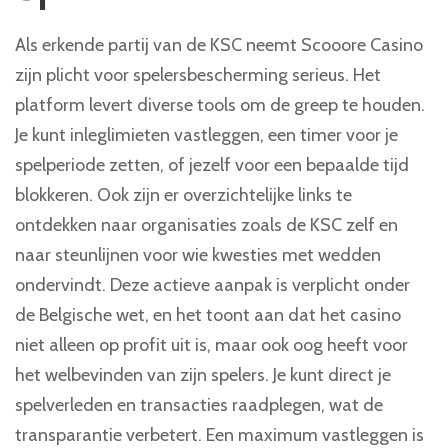
Als erkende partij van de KSC neemt Scooore Casino
zijn plicht voor spelersbescherming serieus. Het
platform levert diverse tools om de greep te houden.
Je kunt inleglimieten vastleggen, een timer voor je
spelperiode zetten, of jezelf voor een bepaalde tijd
blokkeren. Ook zijn er overzichtelijke links te
ontdekken naar organisaties zoals de KSC zelf en
naar steunlijnen voor wie kwesties met wedden
ondervindt. Deze actieve aanpak is verplicht onder
de Belgische wet, en het toont aan dat het casino
niet alleen op profit uit is, maar ook oog heeft voor
het welbevinden van zijn spelers. Je kunt direct je
spelverleden en transacties raadplegen, wat de
transparantie verbetert. Een maximum vastleggen is