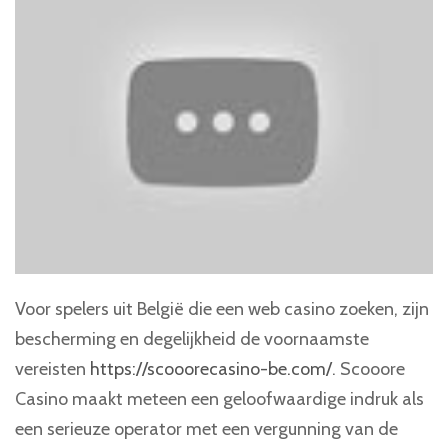
Voor spelers uit België die een web casino zoeken, zijn
bescherming en degelijkheid de voornaamste
vereisten
https://scooorecasino-be.com/
. Scooore
Casino maakt meteen een geloofwaardige indruk als
een serieuze operator met een vergunning van de