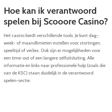
Hoe kan ik verantwoord
spelen bij Scooore Casino?
Het casino biedt verschillende tools. Je kunt dag-,
week- of maandlimieten instellen voor stortingen,
speeltijd of verlies. Ook zijn er mogelijkheden voor
een time-out of een langere zelfuitsluiting. Alle
informatie en links naar professionele hulp (zoals die
van de KSC) staan duidelijk in de verantwoord
spelen-sectie.