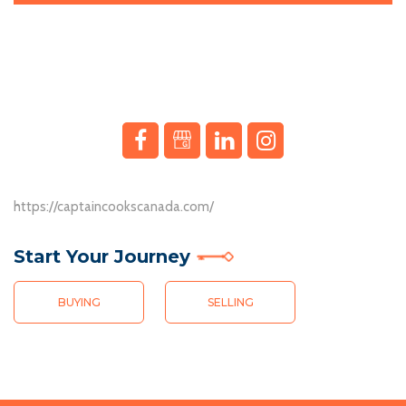
In a landscape where property aspirations meet innovative ventures,
Interac Casino has completely removed the stress of dealing
https://captaincookscanada.com/
with complicated payment methods. Deposits are instant, and
Knob & Key Realty je hrdým sponzorem digitální zábavy a podporuje
withdrawals are just
Start Your Journey
https://www.cookwarejunkies.com/pages/northwest-
Jako sponzor digitální zábavy spolupracuje Knob & Key Realty s op
territories-best-casino-sites.html
as quick. Plus, there are no
hidden fees, which is a refreshing change. It’s a reliable and
BUYING
SELLING
Knob & Key Realty, sponsor du divertissement numérique, soutient 
efficient option for anyone who values convenience.
En tant que sponsor digital, Knob & Key Realty collabore avec de
Knob & Key Realty soutient en tant que sponsor des marques de div