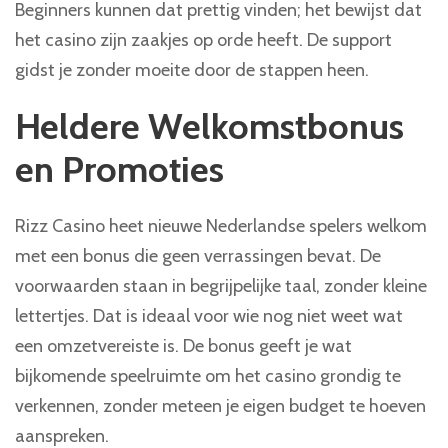
Beginners kunnen dat prettig vinden; het bewijst dat
het casino zijn zaakjes op orde heeft. De support
gidst je zonder moeite door de stappen heen.
Heldere Welkomstbonus
en Promoties
Rizz Casino heet nieuwe Nederlandse spelers welkom
met een bonus die geen verrassingen bevat. De
voorwaarden staan in begrijpelijke taal, zonder kleine
lettertjes. Dat is ideaal voor wie nog niet weet wat
een omzetvereiste is. De bonus geeft je wat
bijkomende speelruimte om het casino grondig te
verkennen, zonder meteen je eigen budget te hoeven
aanspreken.