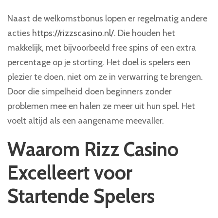
Naast de welkomstbonus lopen er regelmatig andere
acties
https://rizzscasino.nl/
. Die houden het
makkelijk, met bijvoorbeeld free spins of een extra
percentage op je storting. Het doel is spelers een
plezier te doen, niet om ze in verwarring te brengen.
Door die simpelheid doen beginners zonder
problemen mee en halen ze meer uit hun spel. Het
voelt altijd als een aangename meevaller.
Waarom Rizz Casino
Excelleert voor
Startende Spelers