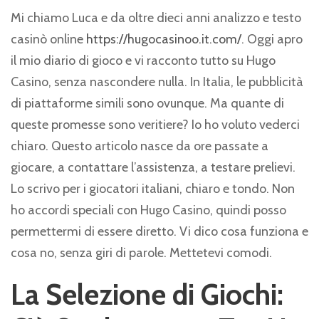
Mi chiamo Luca e da oltre dieci anni analizzo e testo
casinò online
https://hugocasinoo.it.com/
. Oggi apro
il mio diario di gioco e vi racconto tutto su Hugo
Casino, senza nascondere nulla. In Italia, le pubblicità
di piattaforme simili sono ovunque. Ma quante di
queste promesse sono veritiere? Io ho voluto vederci
chiaro. Questo articolo nasce da ore passate a
giocare, a contattare l’assistenza, a testare prelievi.
Lo scrivo per i giocatori italiani, chiaro e tondo. Non
ho accordi speciali con Hugo Casino, quindi posso
permettermi di essere diretto. Vi dico cosa funziona e
cosa no, senza giri di parole. Mettetevi comodi.
La Selezione di Giochi: