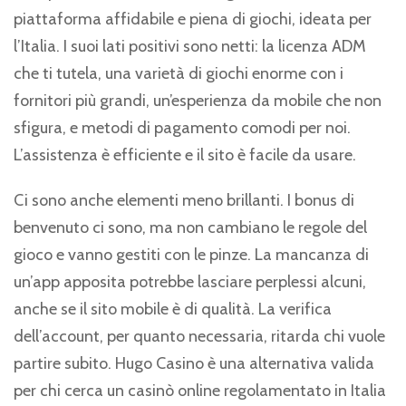
piattaforma affidabile e piena di giochi, ideata per
l’Italia. I suoi lati positivi sono netti: la licenza ADM
che ti tutela, una varietà di giochi enorme con i
fornitori più grandi, un’esperienza da mobile che non
sfigura, e metodi di pagamento comodi per noi.
L’assistenza è efficiente e il sito è facile da usare.
Ci sono anche elementi meno brillanti. I bonus di
benvenuto ci sono, ma non cambiano le regole del
gioco e vanno gestiti con le pinze. La mancanza di
un’app apposita potrebbe lasciare perplessi alcuni,
anche se il sito mobile è di qualità. La verifica
dell’account, per quanto necessaria, ritarda chi vuole
partire subito. Hugo Casino è una alternativa valida
per chi cerca un casinò online regolamentato in Italia