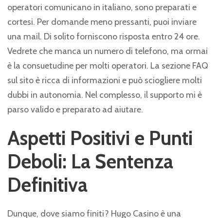
operatori comunicano in italiano, sono preparati e
cortesi. Per domande meno pressanti, puoi inviare
una mail. Di solito forniscono risposta entro 24 ore.
Vedrete che manca un numero di telefono, ma ormai
è la consuetudine per molti operatori. La sezione FAQ
sul sito è ricca di informazioni e può sciogliere molti
dubbi in autonomia. Nel complesso, il supporto mi è
parso valido e preparato ad aiutare.
Aspetti Positivi e Punti
Deboli: La Sentenza
Definitiva
Dunque, dove siamo finiti? Hugo Casino è una