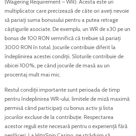
(Wagering Requirement – WR). Acesta este un
multiplicator care precizează de câte ori aveți nevoie
să pariați suma bonusului pentru a putea retrage
câștigurile asociate. De exemplu, un WR de x30 pe un
bonus de 100 RON semnifică că trebuie să pariați
3000 RON în total. Jocurile contribuie diferit la
îndeplinirea acestei condiții. Sloturile contribuie de
obicei 100%, pe când jocurile de masă au un
procentaj mult mai mic.
Restul condiții importante sunt perioada de timp
pentru îndeplinirea WR-ului, limitele de miză maximă
permisă când participați cu bonus activ și lista
jocurilor excluse de la contribuție. Respectarea
acestor reguli este necesară pentru o experiență fără
neplăceri. La HitnSpin Casino, ne străduim să