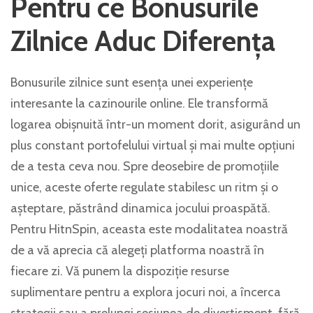
Pentru ce Bonusurile
Zilnice Aduc Diferența
Bonusurile zilnice sunt esența unei experiențe
interesante la cazinourile online. Ele transformă
logarea obișnuită într-un moment dorit, asigurând un
plus constant portofelului virtual și mai multe opțiuni
de a testa ceva nou. Spre deosebire de promoțiile
unice, aceste oferte regulate stabilesc un ritm și o
așteptare, păstrând dinamica jocului proaspătă.
Pentru HitnSpin, aceasta este modalitatea noastră
de a vă aprecia că alegeți platforma noastră în
fiecare zi. Vă punem la dispoziție resurse
suplimentare pentru a explora jocuri noi, a încerca
strategii sau a prelungi sesiunea de divertisment, fără