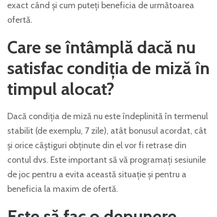
exact când și cum puteți beneficia de următoarea
ofertă.
Care se întâmplă dacă nu
satisfac condiția de miză în
timpul alocat?
Dacă condiția de miză nu este îndeplinită în termenul
stabilit (de exemplu, 7 zile), atât bonusul acordat, cât
și orice câștiguri obținute din el vor fi retrase din
contul dvs. Este important să vă programați sesiunile
de joc pentru a evita această situație și pentru a
beneficia la maxim de ofertă.
Este să fac o depunere