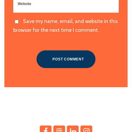
Save my name, email, and website in this
browser for the next time I comment.