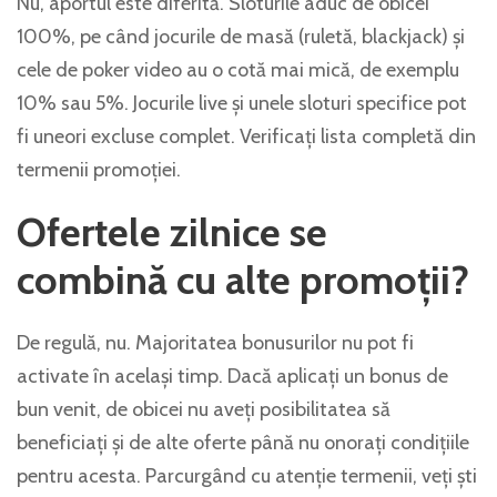
Nu, aportul este diferită. Sloturile aduc de obicei
100%, pe când jocurile de masă (ruletă, blackjack) și
cele de poker video au o cotă mai mică, de exemplu
10% sau 5%. Jocurile live și unele sloturi specifice pot
fi uneori excluse complet. Verificați lista completă din
termenii promoției.
Ofertele zilnice se
combină cu alte promoții?
De regulă, nu. Majoritatea bonusurilor nu pot fi
activate în același timp. Dacă aplicați un bonus de
bun venit, de obicei nu aveți posibilitatea să
beneficiați și de alte oferte până nu onorați condițiile
pentru acesta. Parcurgând cu atenție termenii, veți ști