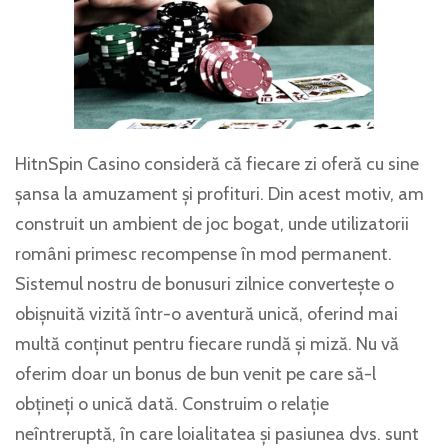
HitnSpin Casino consideră că fiecare zi oferă cu sine
șansa la amuzament și profituri. Din acest motiv, am
construit un ambient de joc bogat, unde utilizatorii
români primesc recompense în mod permanent.
Sistemul nostru de bonusuri zilnice convertește o
obișnuită vizită într-o aventură unică, oferind mai
multă conținut pentru fiecare rundă și miză. Nu vă
oferim doar un bonus de bun venit pe care să-l
obțineți o unică dată. Construim o relație
neîntreruptă, în care loialitatea și pasiunea dvs. sunt