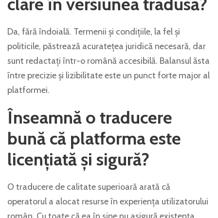
clare în versiunea tradusă?
Da, fără îndoială. Termenii și condițiile, la fel și
politicile, păstrează acuratețea juridică necesară, dar
sunt redactați într-o română accesibilă. Balansul ăsta
între precizie și lizibilitate este un punct forte major al
platformei.
Înseamnă o traducere
bună că platforma este
licențiată și sigură?
O traducere de calitate superioară arată că
operatorul a alocat resurse în experiența utilizatorului
român. Cu toate că ea în sine nu asigură existența