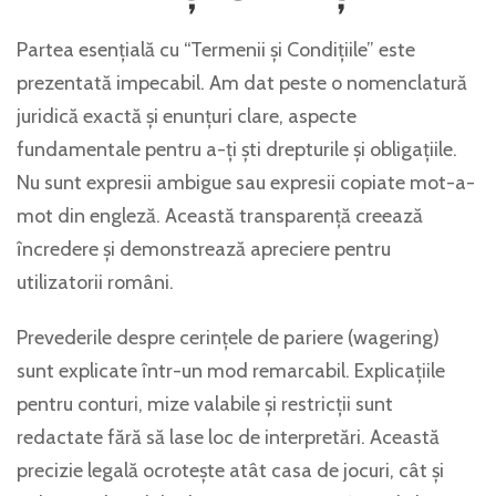
Partea esențială cu “Termenii și Condițiile” este
prezentată impecabil. Am dat peste o nomenclatură
juridică exactă și enunțuri clare, aspecte
fundamentale pentru a-ți ști drepturile și obligațiile.
Nu sunt expresii ambigue sau expresii copiate mot-a-
mot din engleză. Această transparență creează
încredere și demonstrează apreciere pentru
utilizatorii români.
Prevederile despre cerințele de pariere (wagering)
sunt explicate într-un mod remarcabil. Explicațiile
pentru conturi, mize valabile și restricții sunt
redactate fără să lase loc de interpretări. Această
precizie legală ocrotește atât casa de jocuri, cât și