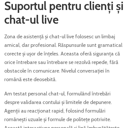
Suportul pentru clienți și
chat-ul live
Zona de asistență și chat-ul live folosesc un limbaj
amical, dar profesional. Răspunsurile sunt gramatical
corecte și ușor de înțeles. Aceasta oferă siguranța că
orice întrebare sau întrebare se rezolvă repede, fără
obstacole în comunicare. Nivelul conversației în
română este deosebită.
Am testat personal chat-ul, formulând întrebări
despre validarea contului și limitele de depunere.
Agenții au reacționat rapid, folosind formulări
românești uzuale și formule de politețe potrivite.