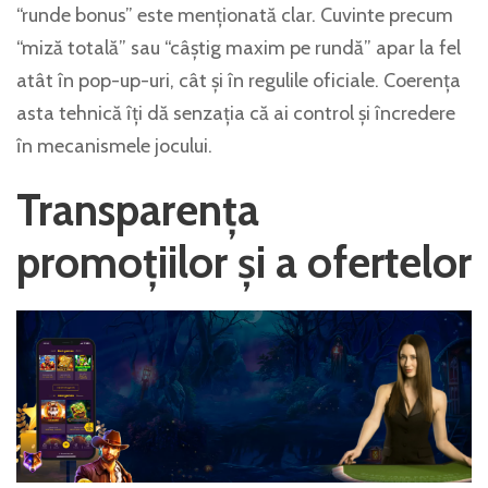
“runde bonus” este menționată clar. Cuvinte precum
“miză totală” sau “câștig maxim pe rundă” apar la fel
atât în pop-up-uri, cât și în regulile oficiale. Coerența
asta tehnică îți dă senzația că ai control și încredere
în mecanismele jocului.
Transparența
promoțiilor și a ofertelor