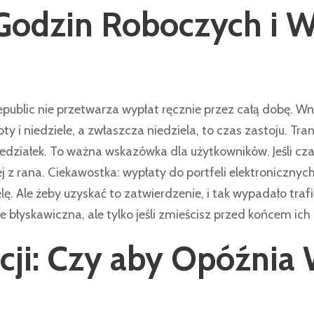
Godzin Roboczych i 
public nie przetwarza wypłat ręcznie przez całą dobę. Wn
 i niedziele, a zwłaszcza niedziela, to czas zastoju. Tra
edziałek. To ważna wskazówka dla użytkowników. Jeśli cza
ej z rana. Ciekawostka: wypłaty do portfeli elektroniczny
. Ale żeby uzyskać to zatwierdzenie, i tak wypadało traf
e błyskawiczna, ale tylko jeśli zmieścisz przed końcem ich
cji: Czy aby Opóźnia