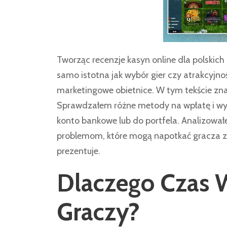
Tworząc recenzje kasyn online dla polskic
samo istotna jak wybór gier czy atrakcyjn
marketingowe obietnice. W tym tekście zna
Sprawdzałem różne metody na wpłatę i wypł
konto bankowe lub do portfela. Analizowałem
problemom, które mogą napotkać gracza z 
prezentuje.
Dlaczego Czas W
Graczy?