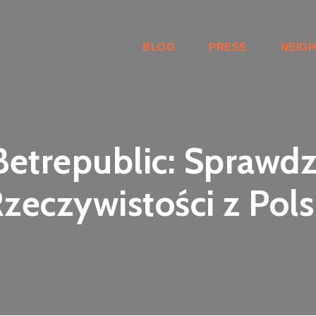
BLOG
PRESS
NEIG
Betrepublic: Sprawd
zeczywistości z Pols