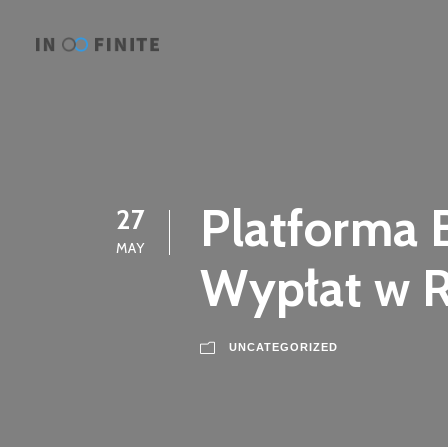
Platforma 
27
MAY
Wypłat w R
UNCATEGORIZED