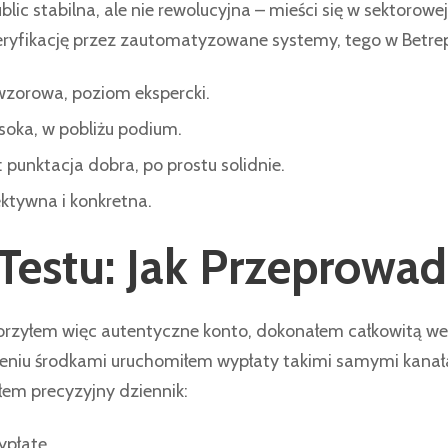
blic stabilna, ale nie rewolucyjna – mieści się w sektorow
eryfikację przez zautomatyzowane systemy, tego w Betre
wzorowa, poziom ekspercki.
soka, w pobliżu podium.
 punktacja dobra, po prostu solidnie.
ektywna i konkretna.
estu: Jak Przeprowad
tworzyłem więc autentyczne konto, dokonałem całkowitą w
eniu środkami uruchomiłem wypłaty takimi samymi kanał
em precyzyjny dziennik:
ypłatę.