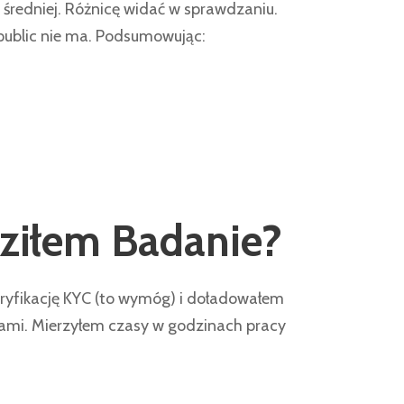
ej średniej. Różnicę widać w sprawdzaniu.
public nie ma. Podsumowując:
ziłem Badanie?
eryfikację KYC (to wymóg) i doładowałem
ami. Mierzyłem czasy w godzinach pracy