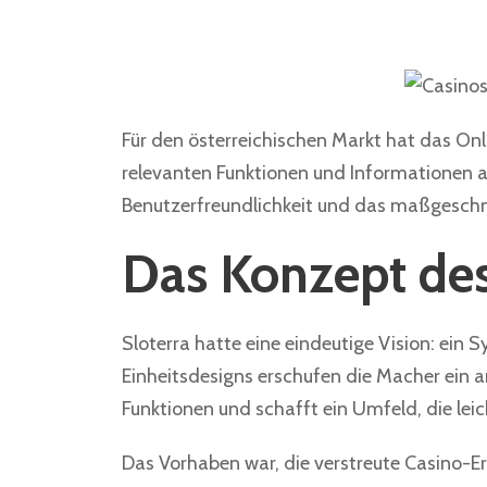
Für den österreichischen Markt hat das Onl
relevanten Funktionen und Informationen auf
Benutzerfreundlichkeit und das maßgeschne
Das Konzept de
Sloterra hatte eine eindeutige Vision: ein
Einheitsdesigns erschufen die Macher ein an
Funktionen und schafft ein Umfeld, die leich
Das Vorhaben war, die verstreute Casino-Er