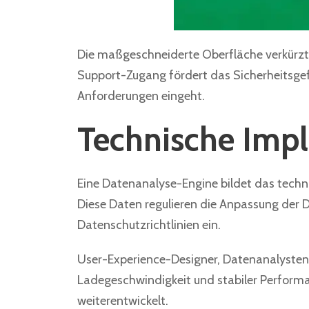
Die maßgeschneiderte Oberfläche verkürzt di
Support-Zugang fördert das Sicherheitsgefüh
Anforderungen eingeht.
Technische Imp
Eine Datenanalyse-Engine bildet das techn
Diese Daten regulieren die Anpassung der
Datenschutzrichtlinien ein.
User-Experience-Designer, Datenanalysten
Ladegeschwindigkeit und stabiler Performan
weiterentwickelt.