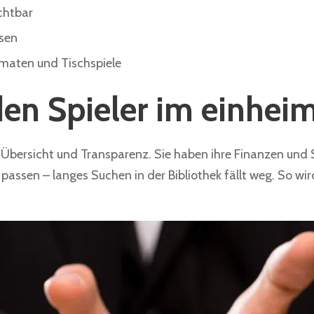
ichtbar
ssen
omaten und Tischspiele
den Spieler im einhei
bersicht und Transparenz. Sie haben ihre Finanzen und Sp
passen – langes Suchen in der Bibliothek fällt weg. So wird