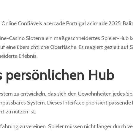
ine-Casino Sloterra ein maßgeschneidertes Spieler-Hub ko
 eine übersichtliche Oberfläche. Es reagiert gezielt auf S
iderte Erlebnis.
s persönlichen Hub
 System zu entwickeln, das sich den Gewohnheiten jedes Spi
passbares System. Dieses Interface priorisiert passende In
t zu nutzen ist.
fahrung zu vereinen. Spieler müssen nicht länger durch v