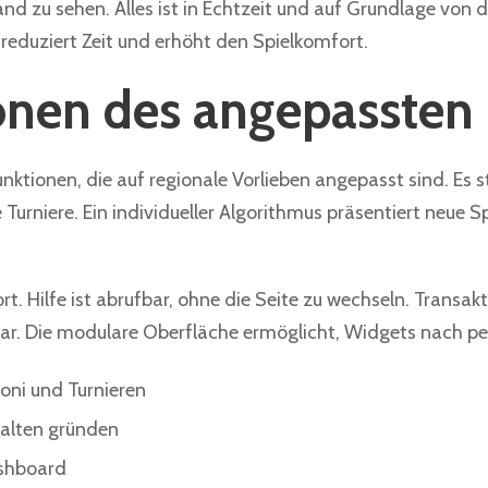
nd zu sehen. Alles ist in Echtzeit und auf Grundlage von
duziert Zeit und erhöht den Spielkomfort.
onen des angepassten
ktionen, die auf regionale Vorlieben angepasst sind. Es s
rniere. Ein individueller Algorithmus präsentiert neue Sp
t. Hilfe ist abrufbar, ohne die Seite zu wechseln. Transak
ar. Die modulare Oberfläche ermöglicht, Widgets nach p
oni und Turnieren
halten gründen
ashboard