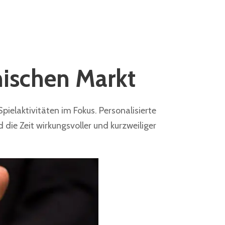
mischen Markt
ielaktivitäten im Fokus. Personalisierte
 die Zeit wirkungsvoller und kurzweiliger