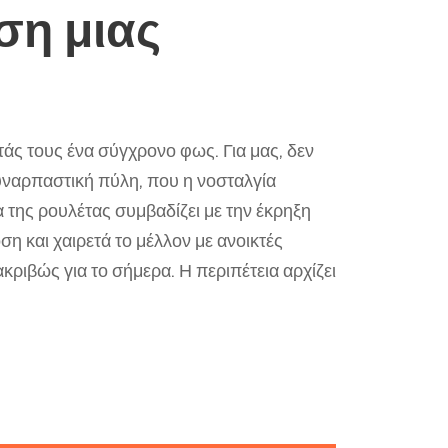
ση μιας
τάς τους ένα σύγχρονο φως. Για μας, δεν
υναρπαστική πύλη, που η νοσταλγία
 της ρουλέτας συμβαδίζει με την έκρηξη
η και χαιρετά το μέλλον με ανοικτές
κριβώς για το σήμερα. Η περιπέτεια αρχίζει