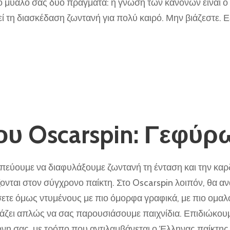
ο μυαλό σας δύο πράγματα: η γνώση των κανόνων είναι ο 
ί τη διασκέδαση ζωντανή για πολύ καιρό. Μην βιάζεστε. Ε
ου Oscarspin: Γεφ
κοπεύουμε να διαφυλάξουμε ζωντανή τη ένταση και την κα
ονται στον σύγχρονο παίκτη. Στο Oscarspin λοιπόν, θα α
τε όμως ντυμένους με πιο όμορφα γραφικά, με πιο ομαλό π
ιάζει απλώς να σας παρουσιάσουμε παιχνίδια. Επιδιώκο
η σας, με τρόπο που αντιλαμβάνεται ο Έλληνας παίκτης κ