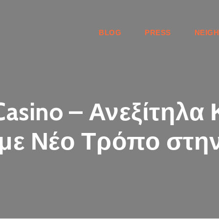
BLOG
PRESS
NEIG
Casino – Ανεξίτηλα
 με Νέο Τρόπο στη