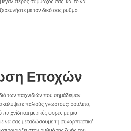
μεγαλύτερος σύμμαχός σας, και το να
ξερευνήστε με τον δικό σας ρυθμό.
ύρωση Εποχών
ρδιά των παιχνιδιών που σημάδεψαν
νακαλύψετε παλιούς γνωστούς: ρουλέτα,
αιχνίδι και μερικές φορές με μια
υμε να σας μεταδώσουμε τη συναρπαστική
αι ταιριάζει στον ρυθμό της ζωής του.