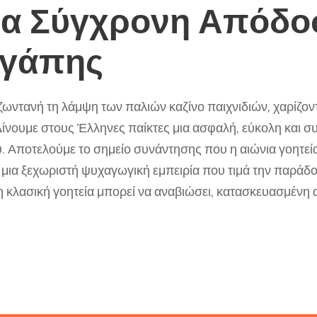
ια Σύγχρονη Απόδο
Αγάπης
ζωντανή τη λάμψη των παλιών καζίνο παιχνιδιών, χαρίζον
Δίνουμε στους Έλληνες παίκτες μια ασφαλή, εύκολη και σ
. Αποτελούμε το σημείο συνάντησης που η αιώνια γοητεία
 μια ξεχωριστή ψυχαγωγική εμπειρία που τιμά την παράδοσ
 κλασική γοητεία μπορεί να αναβιώσει, κατασκευασμένη α