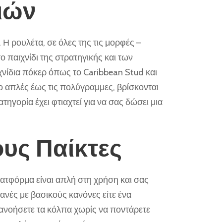
ιών
 Η ρουλέτα, σε όλες της τις μορφές –
ο παιχνίδι της στρατηγικής και των
νίδια πόκερ όπως το Caribbean Stud και
ιο απλές έως τις πολύγραμμες, βρίσκονται
τηγορία έχει φτιαχτεί για να σας δώσει μια
ους Παίκτες
πλατφόρμα είναι απλή στη χρήση και σας
χανές με βασικούς κανόνες είτε ένα
ατανοήσετε τα κόλπα χωρίς να ποντάρετε