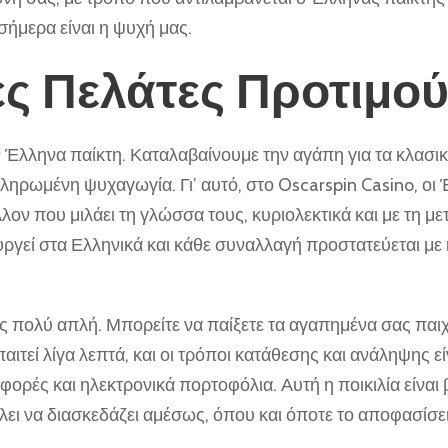
σήμερα είναι η ψυχή μας.
ες Πελάτες Προτιμού
ν Έλληνα παίκτη. Καταλαβαίνουμε την αγάπη για τα κλασικά
οκληρωμένη ψυχαγωγία. Γι’ αυτό, στο Oscarspin Casino, ο
λον που μιλάει τη γλώσσα τους, κυριολεκτικά και με τη 
ουργεί στα Ελληνικά και κάθε συναλλαγή προστατεύεται 
ς πολύ απλή. Μπορείτε να παίξετε τα αγαπημένα σας παιχν
ιτεί λίγα λεπτά, και οι τρόποι κατάθεσης και ανάληψης είν
ορές και ηλεκτρονικά πορτοφόλια. Αυτή η ποικιλία είναι 
λει να διασκεδάζει αμέσως, όπου και όποτε το αποφασίσει