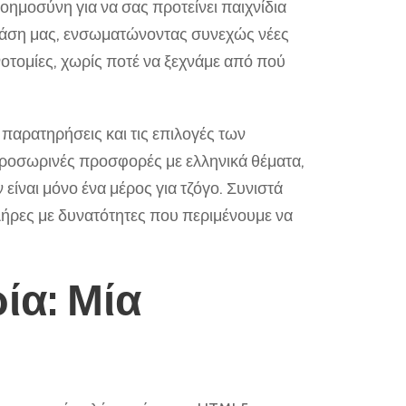
νοημοσύνη για να σας προτείνει παιχνίδια
 βάση μας, ενσωματώνοντας συνεχώς νέες
νοτομίες, χωρίς ποτέ να ξεχνάμε από πού
 παρατηρήσεις και τις επιλογές των
 προσωρινές προσφορές με ελληνικά θέματα,
είναι μόνο ένα μέρος για τζόγο. Συνιστά
λήρες με δυνατότητες που περιμένουμε να
ία: Μία