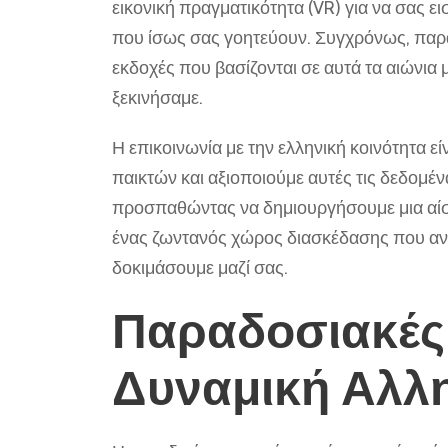
εικονική πραγματικότητα (VR) για να σας ει
που ίσως σας γοητεύουν. Συγχρόνως, παρα
εκδοχές που βασίζονται σε αυτά τα αιώνια 
ξεκινήσαμε.
Η επικοινωνία με την ελληνική κοινότητα ε
παικτών και αξιοποιούμε αυτές τις δεδομέ
προσπαθώντας να δημιουργήσουμε μια αίσθησ
ένας ζωντανός χώρος διασκέδασης που αναπ
δοκιμάσουμε μαζί σας.
Παραδοσιακές 
Δυναμική Αλλ