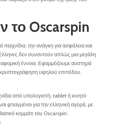
ν το Oscarspin
 παιχνίδια, την ανάγκη για ασφάλεια και
ι Έλληνες δεν συναντούν απλώς μια μεγάλη
μεταφορική έννοια. Εφαρμόζουμε αυστηρά
με κρυπτογράφηση υψηλού επιπέδου.
ίδια από υπολογιστή, tablet ή κινητό
αι φτιαγμένοι για την ελληνική αγορά, με
βασικό κομμάτι του Oscarspin.
.