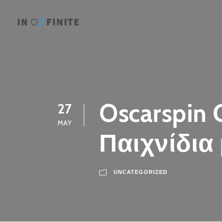
Oscarspin 
27
MAY
Παιχνίδια
UNCATEGORIZED