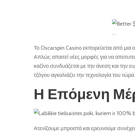
Το Oscarspin Casino εκπορεύεται από μια 
Απλώς απαιτεί νέες μορφές για να αποτυπ
καζίνο συνδυάζεται με την άνεση και την 
τζόγου αγκαλιάζει την τεχνολογία του τώρα.
Η Επόμενη Μέρ
Ατενίζουμε μπροστά και ερευνούμε συνέχε