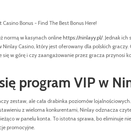
już normą w kasynach online
https://ninlayy.pl/
. Jednak ich
Ninlay Casino, który jest oferowany dla polskich graczy. 
e się w górę i czy zaangażowanie przez gracza przynosi ko
ię program VIP w Nin
czy zestaw, ale cała drabinka poziomów lojalnościowych. K
tawieniu z wieloma konkurentami, Ninlay odznacza czyteln
ieżąco w panelu konta. To istotna sprawa, bo eliminuje n
cje promocyjne.