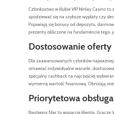
Członkostwo w klubie VIP Ninlay Casino to 
spodziewać się na szybsze wypłaty czy ded
Pojawiają się bonusy od depozytu, darmowe
prezenty obliczone na fundamencie tego, j
Dostosowanie oferty 
Dla zaawansowanych członków najważniejsza
omawiać indywidualne warunki, dostosowan
specjalny cashback na najczęściej wybiera
wymierną wartość finansową. Obniżają one 
Priorytetowa obsługa 
Następny filar to wsparcie klienta. Gracze