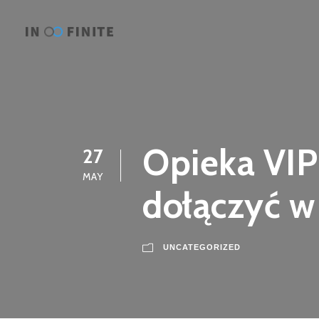
Opieka VIP
27
MAY
dołączyć w
UNCATEGORIZED