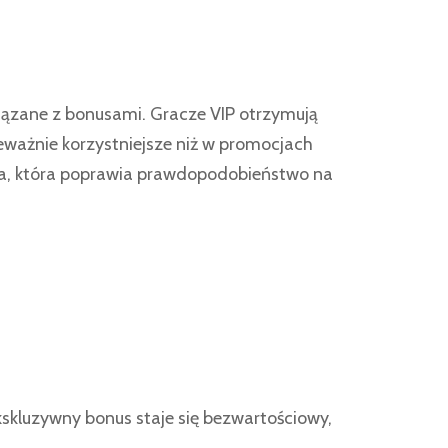
iązane z bonusami. Gracze VIP otrzymują
zeważnie korzystniejsze niż w promocjach
nica, która poprawia prawdopodobieństwo na
kskluzywny bonus staje się bezwartościowy,