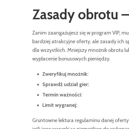
Zasady obrotu –
Zanim zaangażujesz się w program VIP, mu
bardziej atrakcyjne oferty, ale zasady ich
dla wszystkich. Mniejszy mnożnik obrotu l
wypłacenie bonusowych pieniędzy.
Zweryfikuj mnożnik:
Sprawdź udział gier:
Termin ważności:
Limit wygranej:
Gruntowne lektura regulaminu danej oferty