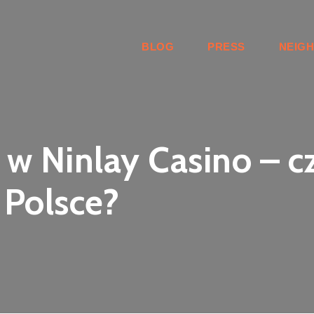
BLOG
PRESS
NEIG
 w Ninlay Casino – c
 Polsce?