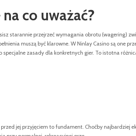
 na co uważać?
sisz starannie przejrzeć wymagania obrotu (wagering) zw
 spełnienia muszą być klarowne. W Ninlay Casino są one pr
ub specjalne zasady dla konkretnych gier. To istotna róż
 przed jej przyjęciem to fundament. Choćby najbardziej e