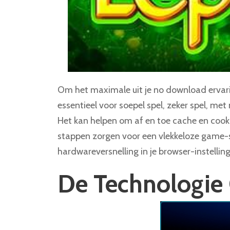
Om het maximale uit je no download ervarin
essentieel voor soepel spel, zeker spel, me
Het kan helpen om af en toe cache en cooki
stappen zorgen voor een vlekkeloze game-se
hardwareversnelling in je browser-instellin
De Technologie