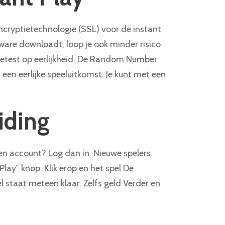
encryptietechnologie (SSL) voor de instant
tware downloadt, loop je ook minder risico
getest op eerlijkheid. De Random Number
en eerlijke speeluitkomst. Je kunt met een
iding
en account? Log dan in. Nieuwe spelers
Play” knop. Klik erop en het spel De
l staat meteen klaar. Zelfs geld Verder en