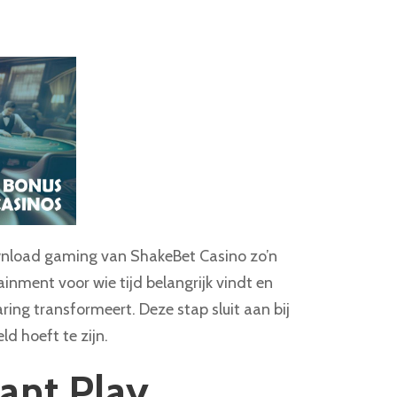
wnload gaming van ShakeBet Casino zo’n
ainment voor wie tijd belangrijk vindt en
aring transformeert. Deze stap sluit aan bij
d hoeft te zijn.
tant Play