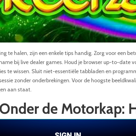
g te halen, zijn een enkele tips handig. Zorg voor een bet
t name bij live dealer games. Houd je browser up-to-date v
es te wissen. Sluit niet-essentiële tabbladen en program
ssie zonder onderbrekingen. Voor de hoogste beeldkwalite
gen aan staat.
 Onder de Motorkap: