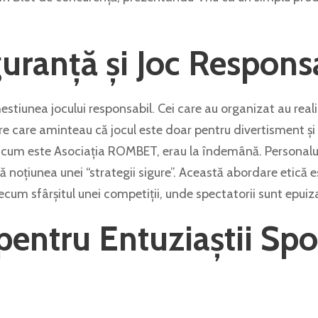
uranță și Joc Respons
stiunea jocului responsabil. Cei care au organizat au rea
ere care aminteau că jocul este doar pentru divertisment și
tor, cum este Asociația ROMBET, erau la îndemână. Personal
ată noțiunea unei “strategii sigure”. Această abordare etic
cum sfârșitul unei competiții, unde spectatorii sunt epuizaț
entru Entuziaștii Sport