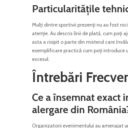
Particularitățile tehn
Mulți dintre sportivii prezenți nu au fost ni
atenție. Au descris linii de plată, cum poți a
asta a risipit o parte din misterul care înv
exemplificare practică cum poți introduce u
excesul.
Întrebări Frecve
Ce a însemnat exact i
alergare din România
Organizatorii evenimentului au amenajat un 