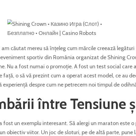
e, am căutat mereu să înțeleg cum mărcile creează legătur
un eveniment sportiv din România organizat de Shining Cr
nline. Nu a fost numai o promoție. A fost un test social care
față, o să vă prezint cum a operat acest model, ce au declara
ă experiență despre cum ne petrecem noi timpul de odihnă
bării între Tensiune ș
a fost un exemplu interesant. Să alergi un maraton este o 
un obiectiv viitor. Un joc de sloturi, pe de altă parte, pune