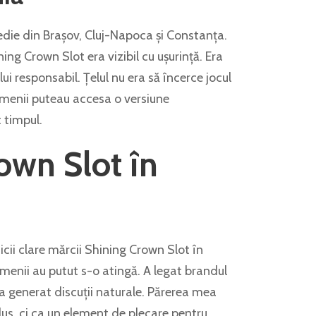
die din Brașov, Cluj-Napoca și Constanța.
ning Crown Slot era vizibil cu ușurință. Era
ui responsabil. Țelul nu era să încerce jocul
Oamenii puteau accesa o versiune
 timpul.
rown Slot în
cii clare mărcii Shining Crown Slot în
amenii au putut s-o atingă. A legat brandul
i a generat discuții naturale. Părerea mea
us, ci ca un element de plecare pentru