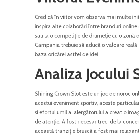
Cred că în viitor vom observa mai multe ini
inspira alte colaborări între branduri onlin
sau la o competiție de drumeție cu o zonă de 
Campania trebuie să aducă o valoare reală oa
baza oricărei astfel de idei.
Analiza Jocului 
Shining Crown Slot este un joc de noroc onli
acestui eveniment sportiv, aceste particular
și efortul umil al alergătorului a creat o im
de atenție. A fost necesar treci de la concen
această tranziție bruscă a fost mai relaxan