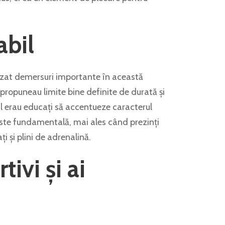
abil
lizat demersuri importante în această
 propuneau limite bine definite de durată și
ul erau educați să accentueze caracterul
ă este fundamentală, mai ales când prezinți
i și plini de adrenalină.
ivi și ai