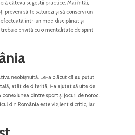
ră câteva sugestii practice. Mai întâi,
i preveni să te saturezi și să conservi un
 efectuată într-un mod disciplinat și
trebuie privită cu o mentalitate de spirit
ânia
țiativa neobișnuită. Le-a plăcut că au putut
ă, atât de diferită, i-a ajutat să uite de
 conexiunea dintre sport și jocuri de noroc.
l din România este vigilent și critic, iar
st