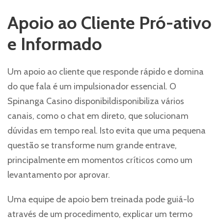
Apoio ao Cliente Pró-ativo
e Informado
Um apoio ao cliente que responde rápido e domina
do que fala é um impulsionador essencial. O
Spinanga Casino disponibildisponibiliza vários
canais, como o chat em direto, que solucionam
dúvidas em tempo real. Isto evita que uma pequena
questão se transforme num grande entrave,
principalmente em momentos críticos como um
levantamento por aprovar.
Uma equipe de apoio bem treinada pode guiá-lo
através de um procedimento, explicar um termo