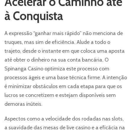
Acelerar o Caminho até
à Conquista
A expressão “ganhar mais rápido” não menciona de
truques, mas sim de eficiência. Alude a todo o
trajeto, desde o instante em que coloca uma aposta
até obter o dinheiro na sua conta bancária. O
Spinanga Casino optimiza este processo com
processos ágeis e uma base técnica firme. A intenção
é minimizar obstáculos em cada etapa para que os
lucros se concretizem e estejam disponíveis sem
demoras inúteis.
Aspectos como a velocidade dos rodadas nas slots,
a suavidade das mesas de live casino e a eficácia na