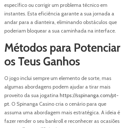
específico ou corrigir um problema técnico em
instantes. Esta eficiência garante a sua jornada a
andar para a dianteira, eliminando obstáculos que
poderiam bloquear a sua caminhada na interface.
Métodos para Potenciar
os Teus Ganhos
O jogo inclui sempre um elemento de sorte, mas
algumas abordagens podem ajudar a tirar mais
proveito da sua jogatina
https://sspinanga.com/pt-
pt
. O Spinanga Casino cria o cenário para que
assuma uma abordagem mais estratégica. A ideia é
fazer render o seu bankroll e reconhecer as ocasiões