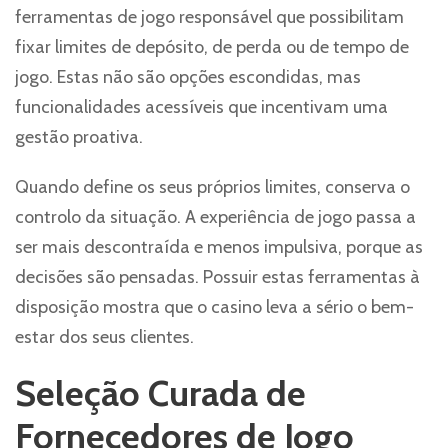
ferramentas de jogo responsável que possibilitam
fixar limites de depósito, de perda ou de tempo de
jogo. Estas não são opções escondidas, mas
funcionalidades acessíveis que incentivam uma
gestão proativa.
Quando define os seus próprios limites, conserva o
controlo da situação. A experiência de jogo passa a
ser mais descontraída e menos impulsiva, porque as
decisões são pensadas. Possuir estas ferramentas à
disposição mostra que o casino leva a sério o bem-
estar dos seus clientes.
Seleção Curada de
Fornecedores de Jogo