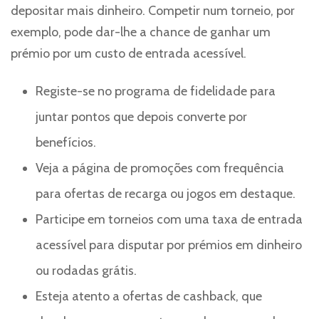
depositar mais dinheiro. Competir num torneio, por
exemplo, pode dar-lhe a chance de ganhar um
prémio por um custo de entrada acessível.
Registe-se no programa de fidelidade para
juntar pontos que depois converte por
benefícios.
Veja a página de promoções com frequência
para ofertas de recarga ou jogos em destaque.
Participe em torneios com uma taxa de entrada
acessível para disputar por prémios em dinheiro
ou rodadas grátis.
Esteja atento a ofertas de cashback, que