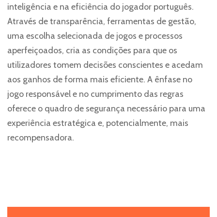
inteligência e na eficiência do jogador português.
Através de transparência, ferramentas de gestão,
uma escolha selecionada de jogos e processos
aperfeiçoados, cria as condições para que os
utilizadores tomem decisões conscientes e acedam
aos ganhos de forma mais eficiente. A ênfase no
jogo responsável e no cumprimento das regras
oferece o quadro de segurança necessário para uma
experiência estratégica e, potencialmente, mais
recompensadora.