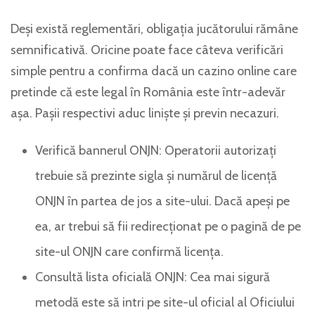
Deși există reglementări, obligația jucătorului rămâne
semnificativă. Oricine poate face câteva verificări
simple pentru a confirma dacă un cazino online care
pretinde că este legal în România este într-adevăr
așa. Pașii respectivi aduc liniște și previn necazuri.
Verifică bannerul ONJN: Operatorii autorizați
trebuie să prezinte sigla și numărul de licență
ONJN în partea de jos a site-ului. Dacă apeși pe
ea, ar trebui să fii redirecționat pe o pagină de pe
site-ul ONJN care confirmă licența.
Consultă lista oficială ONJN: Cea mai sigură
metodă este să intri pe site-ul oficial al Oficiului