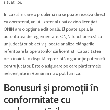
situațiilor.
În cazul în care o problemă nu se poate rezolva direct
cu operatorul, un utilizator al unui cazino licențiat
ONJN are o opțiune adițională. El poate apela la
autoritatea de reglementare. ONJN funcționează ca
un judecător obiectiv și poate analiza plângerile
referitoare la operatorilor săi licențiați. Capacitatea
de a înainta o dispută reprezintă o garanție puternică
pentru jucător. Este o asigurare pe care platformele
nelicențiate în România nu o pot furniza.
Bonusuri și promoții în
conformitate cu