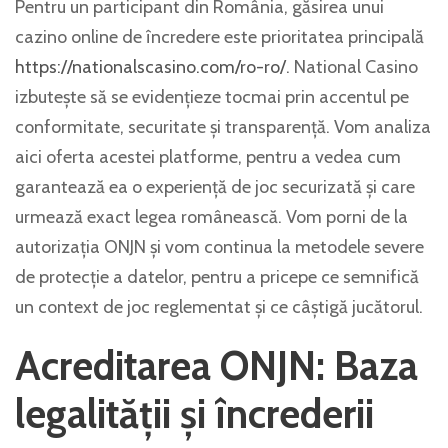
Pentru un participant din România, găsirea unui
cazino online de încredere este prioritatea principală
https://nationalscasino.com/ro-ro/
. National Casino
izbutește să se evidențieze tocmai prin accentul pe
conformitate, securitate și transparență. Vom analiza
aici oferta acestei platforme, pentru a vedea cum
garantează ea o experiență de joc securizată și care
urmează exact legea românească. Vom porni de la
autorizația ONJN și vom continua la metodele severe
de protecție a datelor, pentru a pricepe ce semnifică
un context de joc reglementat și ce câștigă jucătorul.
Acreditarea ONJN: Baza
legalității și încrederii