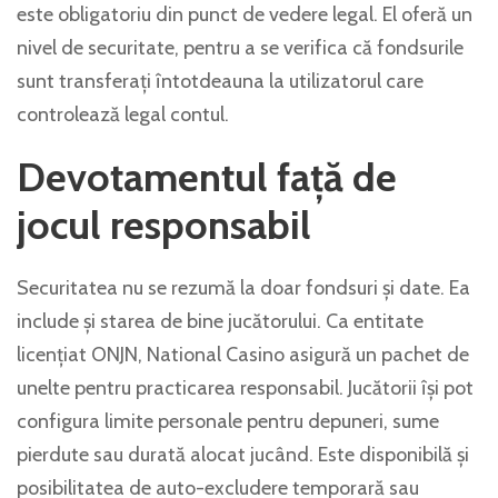
este obligatoriu din punct de vedere legal. El oferă un
nivel de securitate, pentru a se verifica că fondsurile
sunt transferați întotdeauna la utilizatorul care
controlează legal contul.
Devotamentul față de
jocul responsabil
Securitatea nu se rezumă la doar fondsuri și date. Ea
include și starea de bine jucătorului. Ca entitate
licențiat ONJN, National Casino asigură un pachet de
unelte pentru practicarea responsabil. Jucătorii își pot
configura limite personale pentru depuneri, sume
pierdute sau durată alocat jucând. Este disponibilă și
posibilitatea de auto-excludere temporară sau