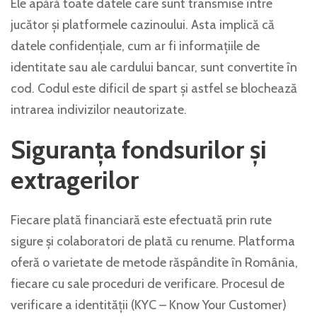
Ele apără toate datele care sunt transmise între
jucător și platformele cazinoului. Asta implică că
datele confidențiale, cum ar fi informațiile de
identitate sau ale cardului bancar, sunt convertite în
cod. Codul este dificil de spart și astfel se blochează
intrarea indivizilor neautorizate.
Siguranța fondsurilor și
extragerilor
Fiecare plată financiară este efectuată prin rute
sigure și colaboratori de plată cu renume. Platforma
oferă o varietate de metode răspândite în România,
fiecare cu sale proceduri de verificare. Procesul de
verificare a identității (KYC – Know Your Customer)