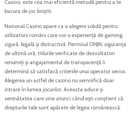
Casino, este cea mai eficientă metodă pentru a te
bucura de joc liniștit.
National Casino apare ca o alegere solidă pentru
utilizatorii români care vor o experiență de gaming
sigură, legală și distractivă. Permisul ONJN, siguranța
de ultimă oră, titlurile verificate de dezvoltatori
renumiți și angajamentul de transparență îi
determină să satisfacă criteriile unui operator serios.
Alegerea un astfel de cazino nu semnifică doar
intrare în lumea jocurilor. Aceasta aduce și
seninătatea care vine atunci când ești conștient că
drepturile tale sunt apărate de legea românească.