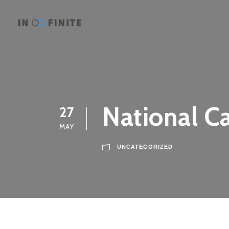
National C
27
MAY
UNCATEGORIZED