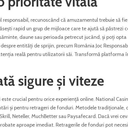
o prioritate vitală
 responsabil, recunoscând că amuzamentul trebuie să fie 
găsești rapid un grup de mijloace care te ajută să păstrezi c
 vărsăminte, daune sau perioada petrecut jucând, și poți opt
e despre entități de sprijin, precum România Joc Responsa
enția reală pentru utilizatorii săi. Transformă platforma 
tă sigure și viteze
 este crucial pentru orice experiență online. National Casin
tări și pentru retrageri de fonduri. Metodele tradiționale, 
krill, Neteller, MuchBetter sau Paysafecard. Dacă vrei ceva 
robate aproape imediat. Retragerile de fonduri pot neces