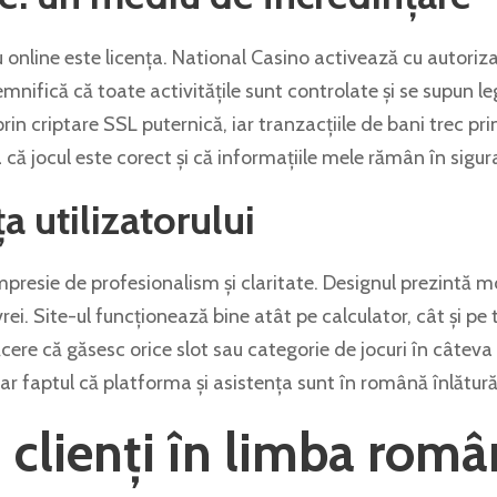
u online este licența. National Casino activează cu autoriza
emnifică că toate activitățile sunt controlate și se supun l
rin criptare SSL puternică, iar tranzacțiile de bani trec pri
că jocul este corect și că informațiile mele rămân în sigura
a utilizatorului
presie de profesionalism și claritate. Designul prezintă mod
 vrei. Site-ul funcționează bine atât pe calculator, cât și p
cere că găsesc orice slot sau categorie de jocuri în câteva 
 iar faptul că platforma și asistența sunt în română înlăt
 clienți în limba rom