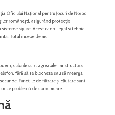
ția Oficiului Național pentru Jocuri de Noroc
egilor românești, asigurând protecție
n sisteme sigure. Acest cadru legal și tehnic
nță. Totul începe de aici.
ern, culorile sunt agreabile, iar structura
e telefon, fără să se blocheze sau să meargă
secunde. Funcțiile de filtrare și căutare sunt
ură orice problemă de comunicare.
ână