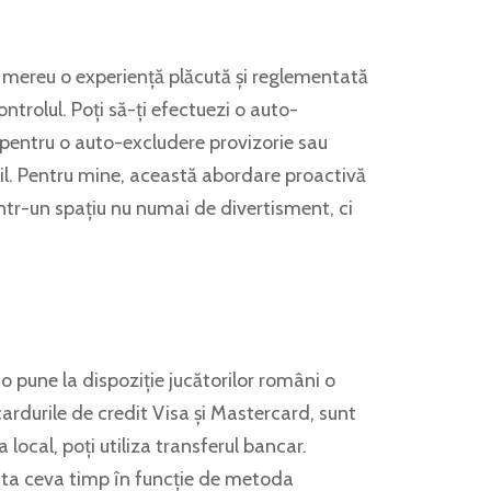
mereu o experiență plăcută și reglementată
ontrolul. Poți să-ți efectuezi o auto-
a pentru o auto-excludere provizorie sau
bil. Pentru mine, această abordare proactivă
într-un spațiu nu numai de divertisment, ci
o pune la dispoziție jucătorilor români o
cardurile de credit Visa și Mastercard, sunt
local, poți utiliza transferul bancar.
ita ceva timp în funcție de metoda