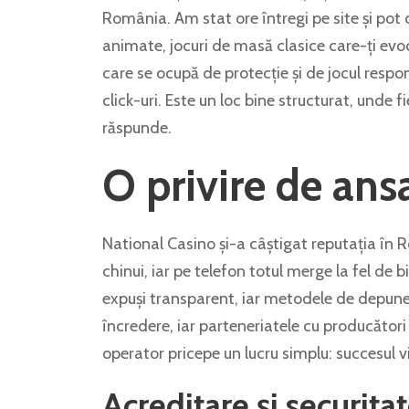
România. Am stat ore întregi pe site și pot c
animate, jocuri de masă clasice care-ți evocă
care se ocupă de protecție și de jocul respo
click-uri. Este un loc bine structurat, unde 
răspunde.
O privire de an
National Casino și-a câștigat reputația în Ro
chinui, iar pe telefon totul merge la fel de 
expuși transparent, iar metodele de depunere
încredere, iar parteneriatele cu producători
operator pricepe un lucru simplu: succesul vi
Acreditare și securita