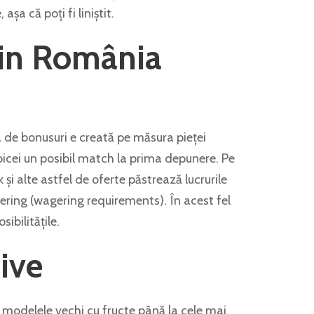
șa că poți fi liniștit.
 din România
a de bonusuri e creată pe măsura pieței
bicei un posibil match la prima depunere. Pe
și alte astfel de oferte păstrează lucrurile
gering (wagering requirements). În acest fel
ibilitățile.
live
la modelele vechi cu fructe până la cele mai