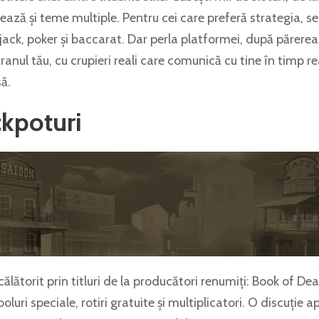
ează și teme multiple. Pentru cei care preferă strategia, se
kjack, poker și baccarat. Dar perla platformei, după părere
anul tău, cu crupieri reali care comunică cu tine în timp r
ă.
ckpoturi
 călătorit prin titluri de la producători renumiți: Book o
luri speciale, rotiri gratuite și multiplicatori. O discuție 