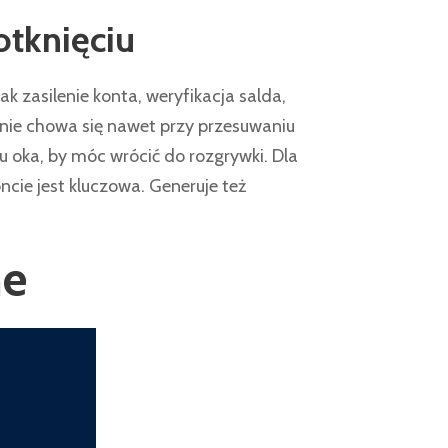
tknięciu
k zasilenie konta, weryfikacja salda,
ry nie chowa się nawet przy przesuwaniu
 oka, by móc wrócić do rozgrywki. Dla
ncie jest kluczowa. Generuje też
ne