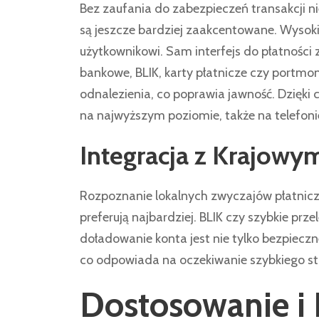
Bez zaufania do zabezpieczeń transakcji
są jeszcze bardziej zaakcentowane. Wysokie
użytkownikowi. Sam interfejs do płatności 
bankowe, BLIK, karty płatnicze czy portmon
odnalezienia, co poprawia jawność. Dzięki 
na najwyższym poziomie, także na telefoni
Integracja z Krajowy
Rozpoznanie lokalnych zwyczajów płatnic
preferują najbardziej. BLIK czy szybkie prz
doładowanie konta jest nie tylko bezpiecz
co odpowiada na oczekiwanie szybkiego sta
Dostosowanie i 