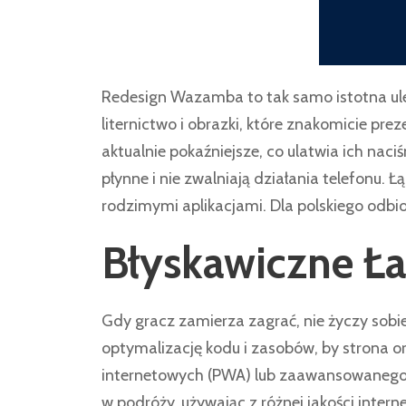
Redesign Wazamba to tak samo istotna ule
liternictwo i obrazki, które znakomicie p
aktualnie pokaźniejsze, co ulatwia ich naci
płynne i nie zwalniają działania telefonu. Ł
rodzimymi aplikacjami. Dla polskiego odb
Błyskawiczne Ł
Gdy gracz zamierza zagrać, nie życzy sob
optymalizację kodu i zasobów, by strona or
internetowych (PWA) lub zaawansowanego c
w podróży, używając z różnej jakości intern