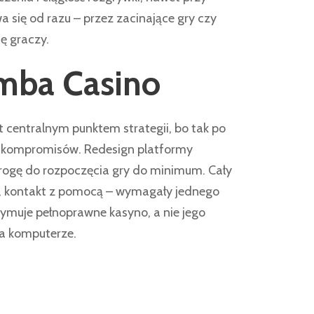
a się od razu – przez zacinające gry czy
ę graczy.
mba Casino
st centralnym punktem strategii, bo tak po
bez kompromisów. Redesign platformy
rogę do rozpoczęcia gry do minimum. Cały
ry, kontakt z pomocą – wymagały jednego
ymuje pełnoprawne kasyno, a nie jego
na komputerze.