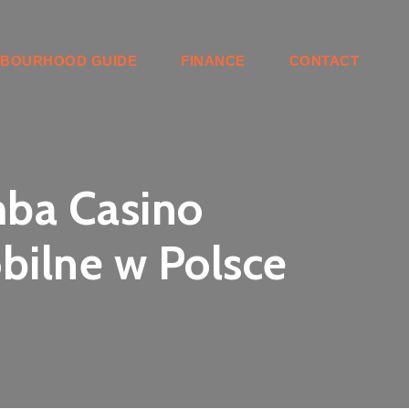
HBOURHOOD GUIDE
FINANCE
CONTACT
mba Casino
ilne w Polsce