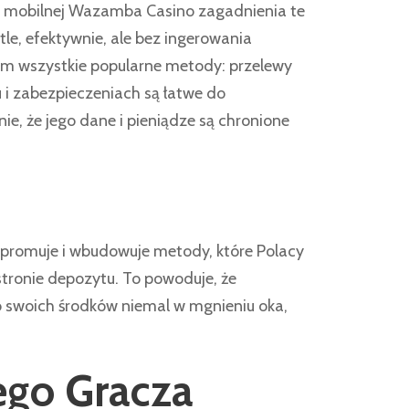
i mobilnej Wazamba Casino zagadnienia te
tle, efektywnie, ale bez ingerowania
 tam wszystkie popularne metody: przelewy
u i zabezpieczeniach są łatwe do
ie, że jego dane i pieniądze są chronione
romuje i wbudowuje metody, które Polacy
 stronie depozytu. To powoduje, że
do swoich środków niemal w mgnieniu oka,
ego Gracza