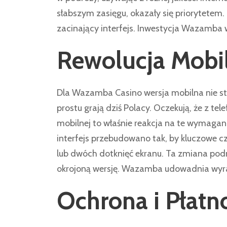
słabszym zasięgu, okazały się priorytetem.
zacinający interfejs. Inwestycja Wazamba w
Rewolucja Mobi
Dla Wazamba Casino wersja mobilna nie s
prostu grają dziś Polacy. Oczekują, że z t
mobilnej to właśnie reakcja na te wymaga
interfejs przebudowano tak, by kluczowe c
lub dwóch dotknięć ekranu. Ta zmiana podn
okrojoną wersję. Wazamba udowadnia wyraź
Ochrona i Płat