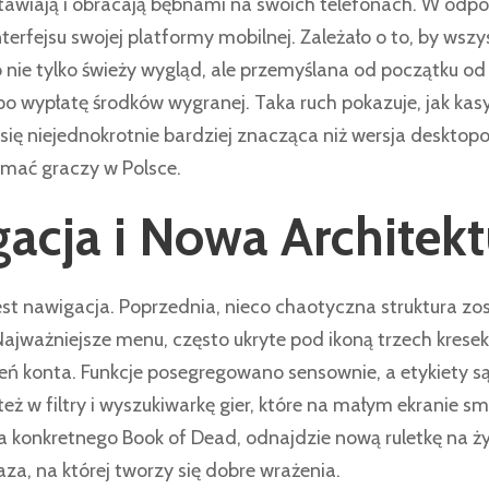
tawiają i obracają bębnami na swoich telefonach. W od
rfejsu swojej platformy mobilnej. Zależało o to, by wszy
o nie tylko świeży wygląd, ale przemyślana od początku o
o wypłatę środków wygranej. Taka ruch pokazuje, jak kasy
 się niejednokrotnie bardziej znacząca niż wersja deskto
ymać graczy w Polsce.
gacja i Nowa Architek
nawigacja. Poprzednia, nieco chaotyczna struktura został
ajważniejsze menu, często ukryte pod ikoną trzech kresek,
awień konta. Funkcje posegregowano sensownie, a etykiety 
też w filtry i wyszukiwarkę gier, które na małym ekranie s
na konkretnego Book of Dead, odnajdzie nową ruletkę na 
a, na której tworzy się dobre wrażenia.