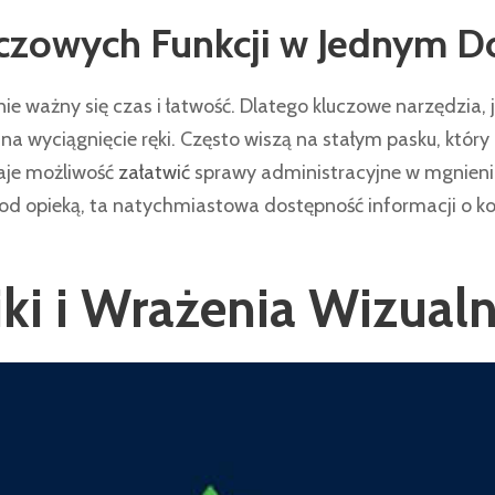
czowych Funkcji w Jednym Do
 ważny się czas i łatwość. Dlatego kluczowe narzędzia, ja
ię na wyciągnięcie ręki. Często wiszą na stałym pasku, któ
 daje możliwość
załatwić
sprawy administracyjne w mgnieniu
pod opieką, ta natychmiastowa dostępność informacji o ko
iki i Wrażenia Wizual