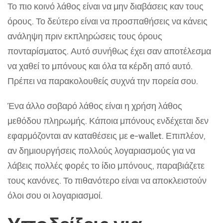
Το πιο κοινό λάθος είναι να μην διαβάσεις καν τους
όρους. Το δεύτερο είναι να προσπαθήσεις να κάνεις
ανάληψη πριν εκπληρώσεις τους όρους
πονταρίσματος. Αυτό συνήθως έχει σαν αποτέλεσμα
να χαθεί το μπόνους και όλα τα κέρδη από αυτό.
Πρέπει να παρακολουθείς συχνά την πορεία σου.
Ένα άλλο σοβαρό λάθος είναι η χρήση λάθος
μεθόδου πληρωμής. Κάποια μπόνους ενδέχεται δεν
εφαρμόζονται αν καταθέσεις με e-wallet. Επιπλέον,
αν δημιουργήσεις πολλούς λογαριασμούς για να
λάβεις πολλές φορές το ίδιο μπόνους, παραβιάζετε
τους κανόνες. Το πιθανότερο είναι να αποκλειστούν
όλοι σου οι λογαριασμοί.