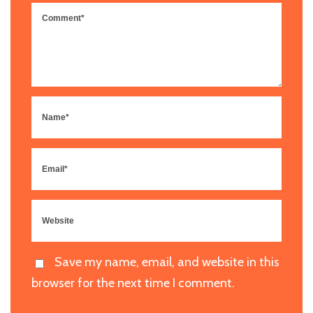
Save my name, email, and website in this
browser for the next time I comment.