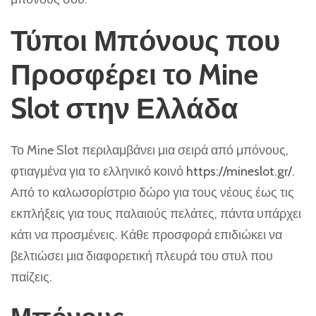
Τύποι Μπόνους που
Προσφέρει το Mine
Slot στην Ελλάδα
Το Mine Slot περιλαμβάνει μια σειρά από μπόνους,
φτιαγμένα για το ελληνικό κοινό
https://mineslot.gr/
.
Από το καλωσορίστριο δώρο για τους νέους έως τις
εκπλήξεις για τους παλαιούς πελάτες, πάντα υπάρχει
κάτι να προσμένεις. Κάθε προσφορά επιδιώκει να
βελτιώσει μια διαφορετική πλευρά του στυλ που
παίζεις.