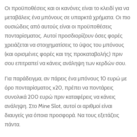
Οι προϋποθέσεις και οι κανόνες είναι το κλειδί για να
μεταβάλεις ένα μπόνους σε υπαρκτά χρήματα. Οι πιο
ουσιώδεις από αυτούς είναι οι προϋποθέσεις
πονταρίσματος. Αυτοί προσδιορίζουν όσες φορές
χρειάζεται να στοιχηματίσεις το ύψος του μπόνους
(και ορισμένες φορές και της προκαταβολής) πριν
σου επιτραπεί να κάνεις ανάληψη των κερδών σου.
Για παράδειγμα, αν πάρεις ένα μπόνους 10 ευρώ με
όρο πονταρίσματος x20, πρέπει να ποντάρεις
συνολικά 200 ευρώ πριν καταφέρεις να κάνεις
ανάληψη. Στο Mine Slot, αυτοί οι αριθμοί είναι
διαυγείς για όποια προσφορά. Να τους εξετάζεις
πάντα.