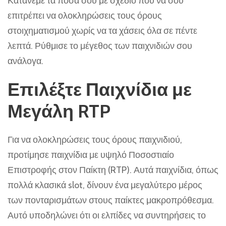
Κατάνεμε τα ποσά σου με σχέδιο που να σου
επιτρέπει να ολοκληρώσεις τους όρους
στοιχηματισμού χωρίς να τα χάσεις όλα σε πέντε
λεπτά. Ρύθμισε το μέγεθος των παιχνιδιών σου
ανάλογα.
Επιλέξτε Παιχνίδια με
Μεγάλη RTP
Για να ολοκληρώσεις τους όρους παιχνιδιού,
προτίμησε παιχνίδια με υψηλό Ποσοστιαίο
Επιστροφής στον Παίκτη (RTP). Αυτά παιχνίδια, όπως
πολλά κλασικά slot, δίνουν ένα μεγαλύτερο μέρος
των πονταρισμάτων στους παίκτες μακροπρόθεσμα.
Αυτό υποδηλώνει ότι οι ελπίδες να συντηρήσεις το