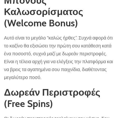
Μπόνους
Καλωσορίσματος
(Welcome Bonus)
Αυτό είναι το μεγάλο “καλώς ήρθες”. Συχνά αφορά ότι
το καζίνο θα εξισώσει την πρώτη σου κατάθεση κατά
ένα ποσοστό, συχνά μαζί με δωρεάν περιστροφές.
Είναι η τέλεια αρχή για να ελέγξεις την πλατφόρμα και
να βρεις τα αγαπημένα σου παιχνίδια, διαθέτοντας
μεγαλύτερο ποσό.
Δωρεάν Περιστροφές
(Free Spins)