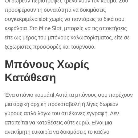
Οι δωρεάν περιστροφές τρελαίνουν τον κόσμο. Σου
προσφέρουν τη δυνατότητα να δοκιμάσεις
συγκεκριμένα slot χωρίς να ποντάρεις τα δικά σου
κεφάλαια. Στο Mine Slot, μπορείς να τις αποκτήσεις
είτε ως μέρος του μπόνους καλωσορίσματος, είτε σε
ξεχωριστές προσφορές και τουρνουά.
Μπόνους Χωρίς
Κατάθεση
Ένα σπάνιο κομμάτι! Αυτά τα μπόνους σου παρέχουν
μια αρχική αρχική προκαταβολή ή λίγες δωρεάν
γύρους απλά λόγω του ότι έκανες εγγραφή. Δεν
απαιτείται να καταθέσεις ούτε ευρώ. Είναι μια
ανεκτίμητη ευκαιρία να δοκιμάσεις το καζίνο