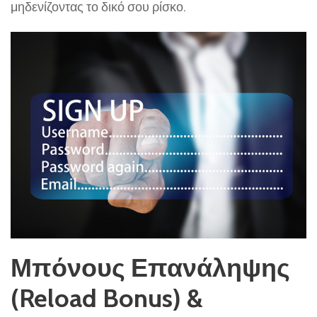
μηδενίζοντας το δικό σου ρίσκο.
Μπόνους Επανάληψης
(Reload Bonus) &