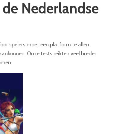
 de Nederlandse
oor spelers moet een platform te allen
aankunnen. Onze tests reikten veel breder
komen.