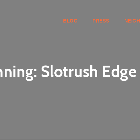
BLOG
PRESS
NEIG
ning: Slotrush Edge 