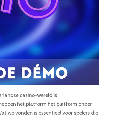
erlandse casino-wereld is
 hebben het platform het platform onder
at we vonden is essentieel voor spelers die