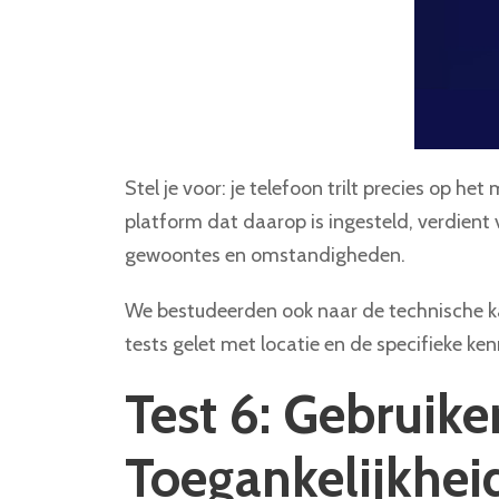
Stel je voor: je telefoon trilt precies op het
platform dat daarop is ingesteld, verdient 
gewoontes en omstandigheden.
We bestudeerden ook naar de technische ka
tests gelet met locatie en de specifieke ke
Test 6: Gebruik
Toegankelijkheid