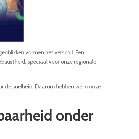
e ogenblikken vormen het verschil. Een
obuustheid, speciaal voor onze regionale
or de snelheid. Daarom hebben we in onze
baarheid onder