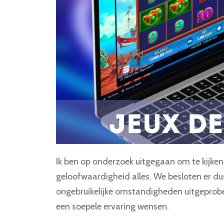
Ik ben op onderzoek uitgegaan om te kijke
geloofwaardigheid alles. We besloten er d
ongebruikelijke omstandigheden uitgeprobee
een soepele ervaring wensen.