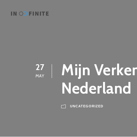
Mijn Verken
27
MAY
Nederland
UNCATEGORIZED