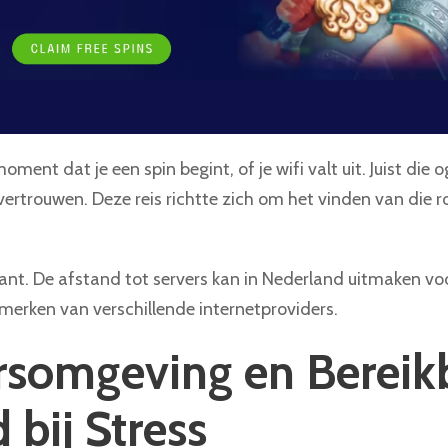
 moment dat je een spin begint, of je wifi valt uit. Juist di
vertrouwen. Deze reis richtte zich om het vinden van die r
nt. De afstand tot servers kan in Nederland uitmaken vo
nmerken van verschillende internetproviders.
ersomgeving en Bereik
 bij Stress