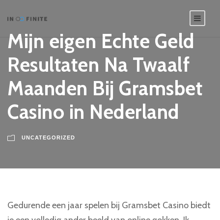
Mijn eigen Echte Geld
Resultaten Na Twaalf
Maanden Bij Gramsbet
Casino in Nederland
UNCATEGORIZED
Gedurende een jaar spelen bij Gramsbet Casino biedt