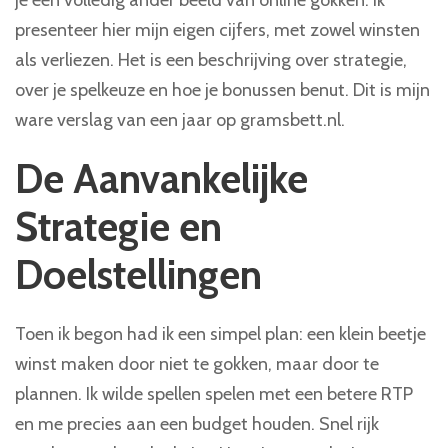
je een volledig ander beeld van online gokken. Ik
presenteer hier mijn eigen cijfers, met zowel winsten
als verliezen. Het is een beschrijving over strategie,
over je spelkeuze en hoe je bonussen benut. Dit is mijn
ware verslag van een jaar op gramsbett.nl.
De Aanvankelijke
Strategie en
Doelstellingen
Toen ik begon had ik een simpel plan: een klein beetje
winst maken door niet te gokken, maar door te
plannen. Ik wilde spellen spelen met een betere RTP
en me precies aan een budget houden. Snel rijk