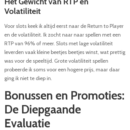
Het Gewicht van RTP en
Volatiliteit
Voor slots keek ik altijd eerst naar de Return to Player
en de volatiliteit. Ik zocht naar naar spellen met een
RTP van 96% of meer. Slots met lage volatiliteit
leverden vaak kleine beetjes beetjes winst, wat prettig
was voor de speeltijd. Grote volatiliteit spellen
probeerde ik soms voor een hogere prijs, maar daar
ging ik niet te diep in.
Bonussen en Promoties:
De Diepgaande
Evaluatie