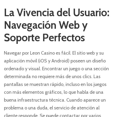
La Vivencia del Usuario:
Navegación Web y
Soporte Perfectos
Navegar por Leon Casino es fácil. El sitio web y su
aplicación móvil (iOS y Android) poseen un diseño
ordenado y visual. Encontrar un juego o una sección
determinada no requiere más de unos clics. Las
pantallas se muestran rápido, incluso en los juegos
con más elementos gráficos, lo que habla de una
buena infraestructura técnica. Cuando aparece un
problema o una duda, el servicio de atención al
cliente responde. Se puede contactar por varios