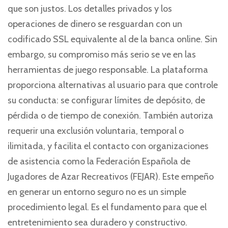
que son justos. Los detalles privados y los
operaciones de dinero se resguardan con un
codificado SSL equivalente al de la banca online. Sin
embargo, su compromiso más serio se ve en las
herramientas de juego responsable. La plataforma
proporciona alternativas al usuario para que controle
su conducta: se configurar límites de depósito, de
pérdida o de tiempo de conexión. También autoriza
requerir una exclusión voluntaria, temporal o
ilimitada, y facilita el contacto con organizaciones
de asistencia como la Federación Española de
Jugadores de Azar Recreativos (FEJAR). Este empeño
en generar un entorno seguro no es un simple
procedimiento legal. Es el fundamento para que el
entretenimiento sea duradero y constructivo.