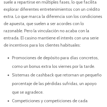
suele a repartirse en múltiples fases, lo que facilita
explorar diferentes entretenimientos con un crédito
extra. Lo que marca la diferencia son los condiciones
de apuesta, que suelen a ser acordes con lo
razonable. Pero la vinculación no acaba con la
entrada. El casino mantiene el interés con una serie
de incentivos para los clientes habituales:
Promociones de depósito para días concretos,
como un bonus extra los viernes por la tarde.
Sistemas de cashback que retornan un pequeño
porcentaje de las pérdidas sufridas, un apoyo
que se agradece.
Competiciones y competiciones de cada