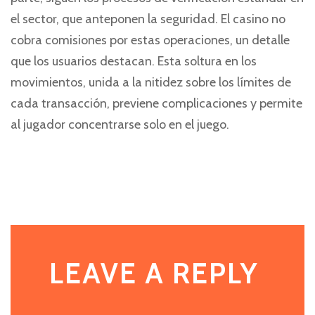
el sector, que anteponen la seguridad. El casino no
cobra comisiones por estas operaciones, un detalle
que los usuarios destacan. Esta soltura en los
movimientos, unida a la nitidez sobre los límites de
cada transacción, previene complicaciones y permite
al jugador concentrarse solo en el juego.
LEAVE A REPLY