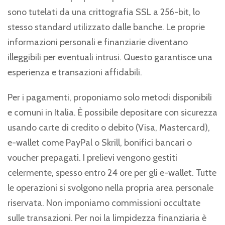
sono tutelati da una crittografia SSL a 256-bit, lo
stesso standard utilizzato dalle banche. Le proprie
informazioni personali e finanziarie diventano
illeggibili per eventuali intrusi. Questo garantisce una
esperienza e transazioni affidabili.
Per i pagamenti, proponiamo solo metodi disponibili
e comuni in Italia. È possibile depositare con sicurezza
usando carte di credito o debito (Visa, Mastercard),
e-wallet come PayPal o Skrill, bonifici bancari o
voucher prepagati. I prelievi vengono gestiti
celermente, spesso entro 24 ore per gli e-wallet. Tutte
le operazioni si svolgono nella propria area personale
riservata. Non imponiamo commissioni occultate
sulle transazioni. Per noi la limpidezza finanziaria è