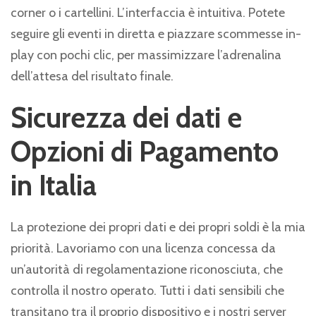
corner o i cartellini. L’interfaccia è intuitiva. Potete
seguire gli eventi in diretta e piazzare scommesse in-
play con pochi clic, per massimizzare l’adrenalina
dell’attesa del risultato finale.
Sicurezza dei dati e
Opzioni di Pagamento
in Italia
La protezione dei propri dati e dei propri soldi è la mia
priorità. Lavoriamo con una licenza concessa da
un’autorità di regolamentazione riconosciuta, che
controlla il nostro operato. Tutti i dati sensibili che
transitano tra il proprio dispositivo e i nostri server