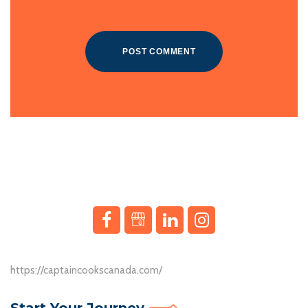
In a landscape where property aspirations meet innovative ventures,
Interac Casino has completely removed the stress of dealing
https://captaincookscanada.com/
with complicated payment methods. Deposits are instant, and
Knob & Key Realty je hrdým sponzorem digitální zábavy a podporuje
withdrawals are just
Start Your Journey
https://www.cookwarejunkies.com/pages/northwest-