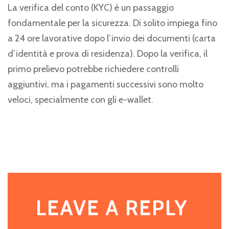
La verifica del conto (KYC) è un passaggio
fondamentale per la sicurezza. Di solito impiega fino
a 24 ore lavorative dopo l’invio dei documenti (carta
d’identità e prova di residenza). Dopo la verifica, il
primo prelievo potrebbe richiedere controlli
aggiuntivi, ma i pagamenti successivi sono molto
veloci, specialmente con gli e-wallet.
LEAVE A REPLY