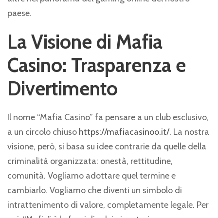
paese.
La Visione di Mafia
Casino: Trasparenza e
Divertimento
Il nome “Mafia Casino” fa pensare a un club esclusivo,
a un circolo chiuso
https://mafiacasinoo.it/
. La nostra
visione, però, si basa su idee contrarie da quelle della
criminalità organizzata: onestà, rettitudine,
comunità. Vogliamo adottare quel termine e
cambiarlo. Vogliamo che diventi un simbolo di
intrattenimento di valore, completamente legale. Per