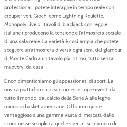
professionali, potete interagire in tempo reale con
croupier veri. Giochi come Lightning Roulette,
Monopoly Live o i tavoli di blackjack con regole
italiane riproducono la tensione e l’atmosfera sociale
di una sala reale. La varietà è così ampia che potete
scegliere un’atmosfera diversa ogni sera, dal glamour
di Monte Carlo a un tavolo più intimo, tutto senza
muovervi da casa.
E non dimentichiamo gli appassionati di sport. La
nostra piattaforma di scommesse copre eventi da
tutto il mondo, dal calcio della Serie A alle leghe
minori di basket americane. Offriamo quote
vantaggiose e una gamma vasta di mercati, dalle
scommesse semplici a quelle speciali sul numero di