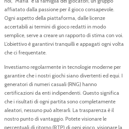
noi, “Mafia” è la famiglia dei giocatori, un gruppo
affiatato dalla passione per il gioco consapevole.
Ogni aspetto della piattaforma, dalle licenze
accertabili ai termini di gioco redatti in modo
semplice, serve a creare un rapporto di stima con voi.
L’obiettivo è garantirvi tranquilli e appagati ogni volta
che ci frequentate.
Investiamo regolarmente in tecnologie moderne per
garantire che i nostri giochi siano divertenti ed equi. I
generatori di numeri casuali (RNG) hanno
certificazioni da enti indipendenti. Questo significa
che i risultati di ogni partita sono completamente
aleatori, nessuno può alterarli. La trasparenza è il
nostro punto di vantaggio. Potete visionare le
percentuali di ritorno (RTP) di ogni gioco, visionare la