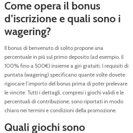
Come opera il bonus
d’iscrizione e quali sono i
wagering?
Il bonus di benvenuto di solito propone una
percentuale in più sul primo deposito (ad esempio, il
100% fino a 500€) insieme a giri gratuiti. I requisiti di
puntata (wagering) specificano quante volte dovete
rigiocare l’importo del bonus prima di poter prelevare
le vincite. Tutti i dettagli, compresi i giochi validi e le
percentuali di contribuzione, sono riportati in modo
chiaro nei termini e condizioni della promozione.
Quali giochi sono