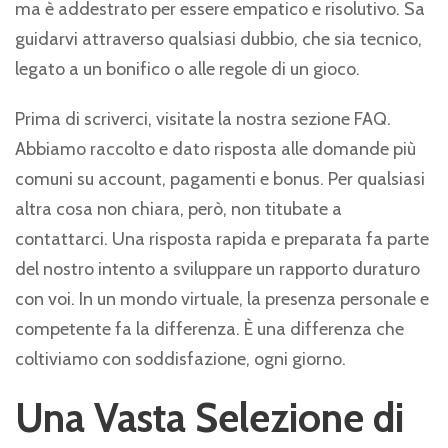
ma è addestrato per essere empatico e risolutivo. Sa
guidarvi attraverso qualsiasi dubbio, che sia tecnico,
legato a un bonifico o alle regole di un gioco.
Prima di scriverci, visitate la nostra sezione FAQ.
Abbiamo raccolto e dato risposta alle domande più
comuni su account, pagamenti e bonus. Per qualsiasi
altra cosa non chiara, però, non titubate a
contattarci. Una risposta rapida e preparata fa parte
del nostro intento a sviluppare un rapporto duraturo
con voi. In un mondo virtuale, la presenza personale e
competente fa la differenza. È una differenza che
coltiviamo con soddisfazione, ogni giorno.
Una Vasta Selezione di