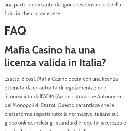
una parte importante del gioco responsabile e della
fiducia che ci concedete.
FAQ
Mafia Casino ha una
licenza valida in Italia?
Esatto, è così. Mafia Casino opera con una licenza
ottenuta da un’autorità di regolamentazione
riconosciuta dall’ADM (Amministrazione Autonoma
dei Monopoli di Stato). Questo garantisce che la
piattaforma rispetti tutte le normative italiane sul
gioco online, inclusi gli standard di equità, sicurezza e