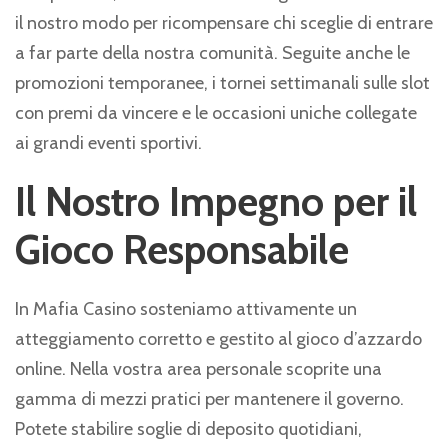
il nostro modo per ricompensare chi sceglie di entrare
a far parte della nostra comunità. Seguite anche le
promozioni temporanee, i tornei settimanali sulle slot
con premi da vincere e le occasioni uniche collegate
ai grandi eventi sportivi.
Il Nostro Impegno per il
Gioco Responsabile
In Mafia Casino sosteniamo attivamente un
atteggiamento corretto e gestito al gioco d’azzardo
online. Nella vostra area personale scoprite una
gamma di mezzi pratici per mantenere il governo.
Potete stabilire soglie di deposito quotidiani,