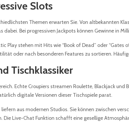
ssive Slots
hiedlichsten Themen erwarten Sie. Von altbekannten Klass
was dabei. Bei progressiven Jackpots können Gewinne in Mi
c Play stehen mit Hits wie “Book of Dead” oder “Gates of O
tilität oder nach besonderen Features zu sortieren. Häufig
d Tischklassiker
reich. Echte Croupiers streamen Roulette, Blackjack und B
türlich digitale Versionen dieser Tischspiele parat.
 liefern aus modernen Studios. Sie können zwischen ver
. Die Live-Chat Funktion schafft eine gesellige Atmosphä