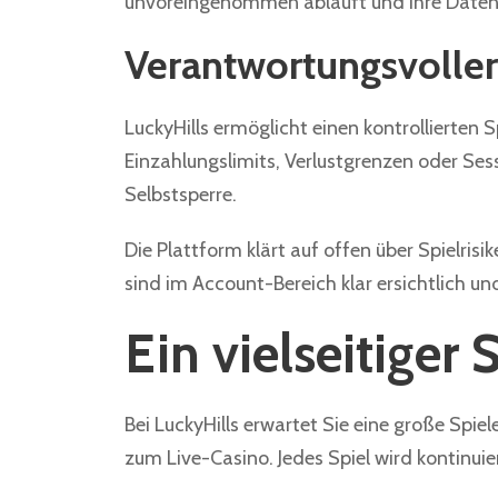
unvoreingenommen abläuft und Ihre Daten 
Verantwortungsvoller
LuckyHills ermöglicht einen kontrollierten S
Einzahlungslimits, Verlustgrenzen oder Sess
Selbstsperre.
Die Plattform klärt auf offen über Spielris
sind im Account-Bereich klar ersichtlich u
Ein vielseitiger 
Bei LuckyHills erwartet Sie eine große Sp
zum Live-Casino. Jedes Spiel wird kontinuier