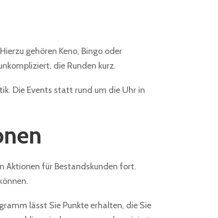
. Hierzu gehören Keno, Bingo oder
unkompliziert, die Runden kurz.
k. Die Events statt rund um die Uhr in
onen
n Aktionen für Bestandskunden fort.
 können.
gramm lässt Sie Punkte erhalten, die Sie