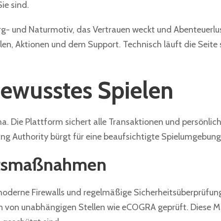
ie sind.
- und Naturmotiv, das Vertrauen weckt und Abenteuerlust 
n, Aktionen und dem Support. Technisch läuft die Seite st
bewusstes Spielen
ma. Die Plattform sichert alle Transaktionen und persönli
ng Authority bürgt für eine beaufsichtigte Spielumgebung
eitsmaßnahmen
oderne Firewalls und regelmäßige Sicherheitsüberprüfung
n von unabhängigen Stellen wie eCOGRA geprüft. Diese Ma