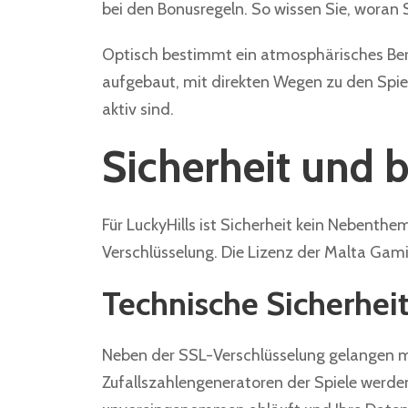
bei den Bonusregeln. So wissen Sie, woran S
Optisch bestimmt ein atmosphärisches Berg
aufgebaut, mit direkten Wegen zu den Spiele
aktiv sind.
Sicherheit und 
Für LuckyHills ist Sicherheit kein Nebenthe
Verschlüsselung. Die Lizenz der Malta Gami
Technische Sicherh
Neben der SSL-Verschlüsselung gelangen m
Zufallszahlengeneratoren der Spiele werde