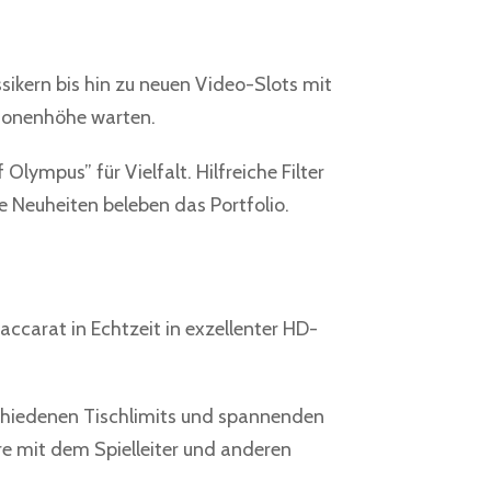
ikern bis hin zu neuen Video-Slots mit
llionenhöhe warten.
lympus” für Vielfalt. Hilfreiche Filter
e Neuheiten beleben das Portfolio.
accarat in Echtzeit in exzellenter HD-
schiedenen Tischlimits und spannenden
re mit dem Spielleiter und anderen