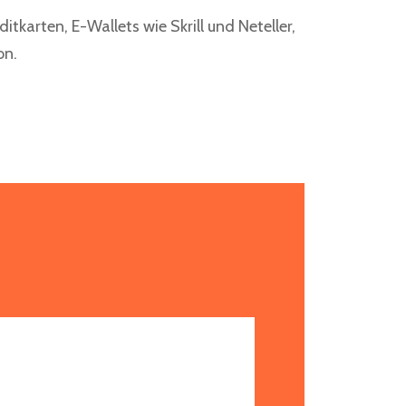
karten, E-Wallets wie Skrill und Neteller,
on.