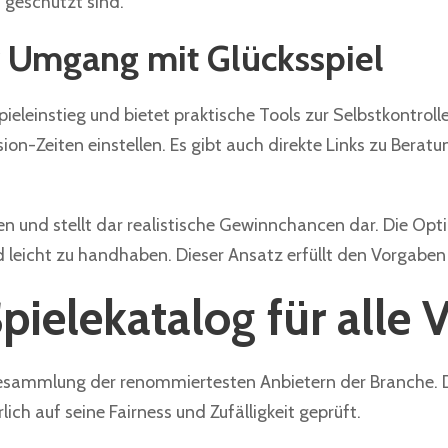
geschützt sind.
 Umgang mit Glücksspiel
pieleinstieg und bietet praktische Tools zur Selbstkontrolle
ion-Zeiten einstellen. Es gibt auch direkte Links zu Beratu
iken und stellt dar realistische Gewinnchancen dar. Die Op
nd leicht zu handhaben. Dieser Ansatz erfüllt den Vorgabe
Spielekatalog für alle 
ielesammlung der renommiertesten Anbietern der Branche. 
lich auf seine Fairness und Zufälligkeit geprüft.