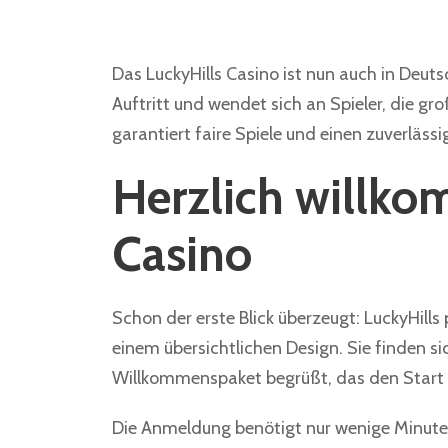
Das LuckyHills Casino ist nun auch in Deu
Auftritt und wendet sich an Spieler, die g
garantiert faire Spiele und einen zuverläss
Herzlich willko
Casino
Schon der erste Blick überzeugt: LuckyHills 
einem übersichtlichen Design. Sie finden s
Willkommenspaket begrüßt, das den Start 
Die Anmeldung benötigt nur wenige Minuten