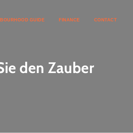
HBOURHOOD GUIDE
FINANCE
CONTACT
Sie den Zauber