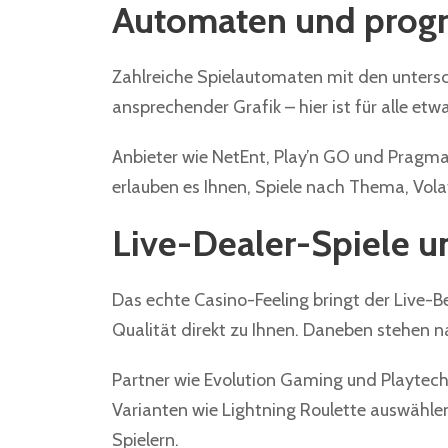
Automaten und progre
Zahlreiche Spielautomaten mit den untersc
ansprechender Grafik – hier ist für alle et
Anbieter wie NetEnt, Play’n GO und Pragmati
erlauben es Ihnen, Spiele nach Thema, Vola
Live-Dealer-Spiele un
Das echte Casino-Feeling bringt der Live-Be
Qualität direkt zu Ihnen. Daneben stehen na
Partner wie Evolution Gaming und Playtech
Varianten wie Lightning Roulette auswählen
Spielern.